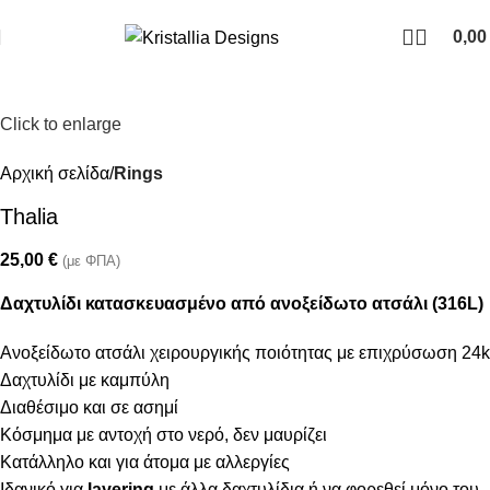
Join our newsletter and enjoy 10% Off
0,0
Click to enlarge
Αρχική σελίδα
Rings
Thalia
25,00
€
(με ΦΠΑ)
Δαχτυλίδι κατασκευασμένο από ανοξείδωτο ατσάλι (316L)
Ανοξείδωτο ατσάλι χειρουργικής ποιότητας με επιχρύσωση 24k
Δαχτυλίδι με καμπύλη
Διαθέσιμο και σε ασημί
Κόσμημα με αντοχή στο νερό, δεν μαυρίζει
Κατάλληλο και για άτομα με αλλεργίες
Ιδανικό για
layering
με άλλα δαχτυλίδια ή να φορεθεί μόνο του