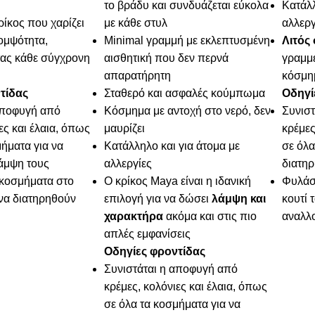
το βράδυ και συνδυάζεται εύκολα
Κατάλλ
ρίκος που χαρίζει
με κάθε στυλ
αλλεργ
κομψότητα,
Minimal γραμμή με εκλεπτυσμένη
Λιτός
ας κάθε σύγχρονη
αισθητική που δεν περνά
γραμμ
απαρατήρητη
κόσμη
τίδας
Σταθερό και ασφαλές κούμπωμα
Οδηγί
αποφυγή από
Κόσμημα με αντοχή στο νερό, δεν
Συνισ
ες και έλαια, όπως
μαυρίζει
κρέμες
ήματα για να
Κατάλληλο και για άτομα με
σε όλα
λάμψη τους
αλλεργίες
διατηρ
κοσμήματα στο
Ο κρίκος Maya είναι η ιδανική
Φυλάσ
 να διατηρηθούν
επιλογή για να δώσει
λάμψη και
κουτί 
χαρακτήρα
ακόμα και στις πιο
αναλλ
απλές εμφανίσεις
Οδηγίες φροντίδας
Συνιστάται η αποφυγή από
κρέμες, κολόνιες και έλαια, όπως
σε όλα τα κοσμήματα για να