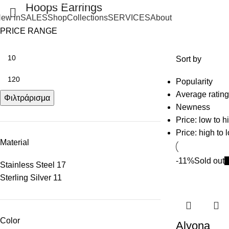
SHIPPING ON ORDERS OVER 100€
Hoops Earrings
ew in
SALES
Shop
Collections
SERVICES
About
PRICE RANGE
Sort by
Popularity
Average rating
Φιλτράρισμα
Newness
Price: low to h
Price: high to 
Material
-11%
Sold out
Stainless Steel
17
Sterling Silver
11
Color
Alyona