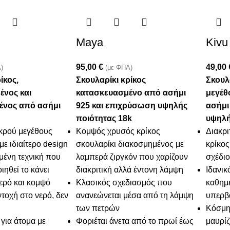
Maya
Kivu
95,00
€
49,00
)
(με ΦΠΑ)
ίκος,
Σκουλαρίκι κρίκος
Σκουλ
ένος και
κατασκευασμένο από ασήμι
μεγέθ
ένος από ασήμι
925 και επιχρύσωση υψηλής
ασήμι
ποιότητας 18k
υψηλή
ικρού μεγέθους
Κομψός χρυσός κρίκος
Διακρι
με ιδιαίτερο design
σκουλαρίκι διακοσμημένος με
κρίκος
μένη τεχνική που
λαμπερά ζιργκόν που χαρίζουν
σχέδιο
ιηθεί το κάνει
διακριτική αλλά έντονη λάμψη
Ιδανικ
περό και κομψό
Κλασικός σχεδιασμός που
καθημε
τοχή στο νερό, δεν
ανανεώνεται μέσα από τη λάμψη
υπερβα
των πετρών
Κόσμημ
για άτομα με
Φοριέται άνετα από το πρωί έως
μαυρίζ