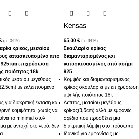
Kensas
€
65,00
€
(με ΦΠΑ)
(με ΦΠΑ)
αρίκι κρίκος, μεσαίου
Σκουλαρίκι κρίκος
ους κατασκευασμένο από
διαμανταρισμένος και
 925 και επιχρύσωση
κατασκευασμένος από ασήμι
ς ποιότητας 18k
925
τικός μεσαίου μεγέθους
Κομψός και διαμανταρισμένος
(2,5cm) με εκλεπτυσμένο
κρίκος σκουλαρίκι με επιχρύσωση
υψηλής ποιότητας 18k
ός για διακριτική ένταση και
Λεπτός, μεσαίου μεγέθους
ρινή κομψότητα, χωρίς να
κρίκος(3,5cm) αλλά με εμφανές
ίνει το minimal στυλ
σχέδιο που προσθέτει μια
α με αντοχή στο νερό, δεν
διακριτική λάμψη στο πρόσωπο
ει
Ιδανικό για εμφανίσεις με