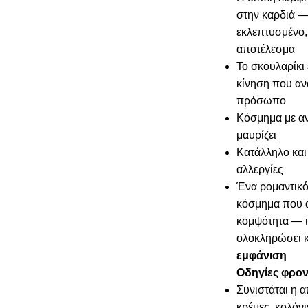
στην καρδιά —
εκλεπτυσμένο,
αποτέλεσμα
Το σκουλαρίκι έ
κίνηση που ανα
πρόσωπο
Κόσμημα με αν
μαυρίζει
Κατάλληλο και 
αλλεργίες
Ένα ρομαντικό
κόσμημα που α
κομψότητα — ι
ολοκληρώσει 
εμφάνιση
Οδηγίες φρον
Συνιστάται η 
κρέμες, κολόνι