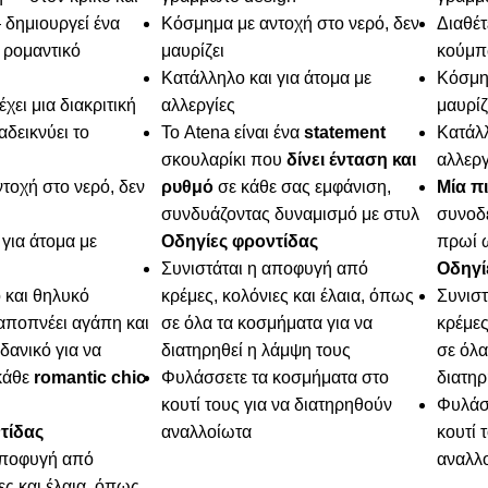
 δημιουργεί ένα
Κόσμημα με αντοχή στο νερό, δεν
Διαθέτ
 ρομαντικό
μαυρίζει
κούμ
Κατάλληλο και για άτομα με
Κόσμημ
χει μια διακριτική
αλλεργίες
μαυρίζ
δεικνύει το
Το Atena είναι ένα
statement
Κατάλλ
σκουλαρίκι που
δίνει ένταση και
αλλεργ
τοχή στο νερό, δεν
ρυθμό
σε κάθε σας εμφάνιση,
Μία π
συνδυάζοντας δυναμισμό με στυλ
συνοδε
για άτομα με
Οδηγίες φροντίδας
πρωί 
Συνιστάται η αποφυγή από
Οδηγί
 και θηλυκό
κρέμες, κολόνιες και έλαια, όπως
Συνισ
ποπνέει αγάπη και
σε όλα τα κοσμήματα για να
κρέμες
δανικό για να
διατηρηθεί η λάμψη τους
σε όλα
κάθε
romantic chic
Φυλάσσετε τα κοσμήματα στο
διατηρ
κουτί τους για να διατηρηθούν
Φυλάσ
τίδας
αναλλοίωτα
κουτί 
αποφυγή από
αναλλ
ες και έλαια, όπως