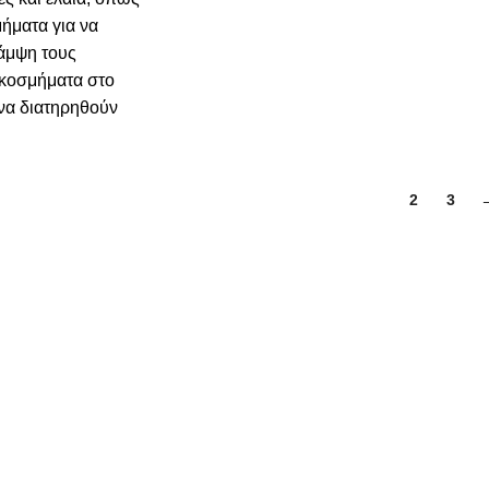
ήματα για να
λάμψη τους
κοσμήματα στο
 να διατηρηθούν
1
2
3
ΕΣ
ΕΠΙΚΟΙΝΩΝΙΑ
info@kristalliadesigns.com
+30 2310887008
ΡΩΜΗΣ
ΩΡΑΡΙΟ ΛΕΙΤΟΥΡΓΙΑΣ
ΕΞΟΔΑ ΑΠΟΣΤΟΛΗΣ
Δευτέρα, Τετάρτη: 10:00 – 18:
ΠΙΣΤΡΟΦΩΝ
Τρίτη, Πέμπτη, Παρασκευή: 10
ΗΣΗ ΠΑΡΑΓΓΕΛΙΑΣ
17:00- 21:00
UB
Σάββατο: 10:00- 14:00
Σ