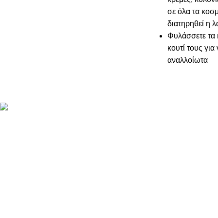
σε όλα τα κοσμ
διατηρηθεί η 
Φυλάσσετε τα 
κουτί τους για
αναλλοίωτα
ΠΛΗΡΟΦΟΡΙ
ABOUT US
ΕΠΙΚΟΙΝΩΝΙΑ
ΤΡΟΠΟΙ ΠΛΗ
ΤΡΟΠΟΙ ΚΑΙ 
ΠΟΛΙΤΙΚΗ Ε
ΠΑΡΑΚΟΛΟΥΘ
LOYALTY CL
ΟΡΟΙ ΧΡΗΣΗ