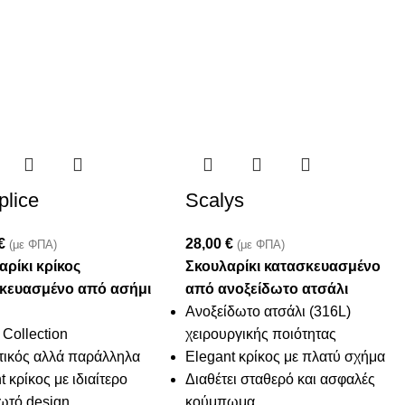
lice
Scalys
€
28,00
€
(με ΦΠΑ)
(με ΦΠΑ)
αρίκι κρίκος
Σκουλαρίκι κατασκευασμένο
κευασμένο από ασήμι
από ανοξείδωτο ατσάλι
Ανοξείδωτο ατσάλι (316L)
Collection
χειρουργικής ποιότητας
τικός αλλά παράλληλα
Elegant κρίκος με πλατύ σχήμα
t κρίκος με ιδιαίτερο
Διαθέτει σταθερό και ασφαλές
ωτό design
κούμπωμα