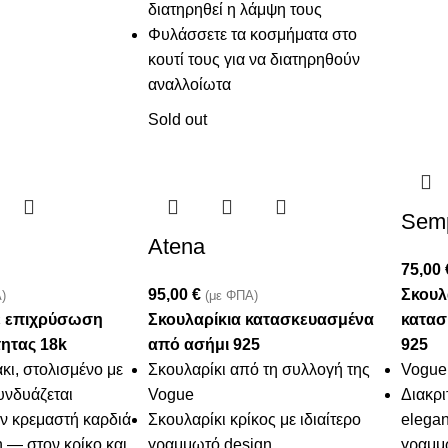
διατηρηθεί η λάμψη τους
Φυλάσσετε τα κοσμήματα στο
κουτί τους για να διατηρηθούν
αναλλοίωτα
Sold out
Semp
Atena
75,00
95,00
€
Σκουλ
)
(με ΦΠΑ)
ε επιχρύσωση
Σκουλαρίκια κατασκευασμένα
κατασ
ητας 18k
από ασήμι 925
925
κι, στολισμένο με
Σκουλαρίκι από τη συλλογή της
Vogue 
υνδυάζεται
Vogue
Διακρι
ην κρεμαστή καρδιά
Σκουλαρίκι κρίκος με ιδιαίτερο
elegan
 — στον κρίκο και
γραμμωτό design
γραμμ