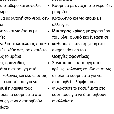
ει σταθερό και ασφαλές
Κόσμημα με αντοχή στο νερό, δεν
πωμα
μαυρίζει
α με αντοχή στο νερό, δεν
Κατάλληλο και για άτομα με
ει
αλλεργίες
ηλο και για άτομα με
Ιδιαίτερος κρίκος
με χαρακτήρα,
ίες
που δίνει
ρυθμό και ένταση
σε
ινελιά πολυτέλειας
που θα
κάθε σας εμφάνιση, χάρη στο
ύει κάθε σας look, από το
elegant design του
ως το βράδυ
Οδηγίες φροντίδας
ες φροντίδας
Συνιστάται η αποφυγή από
τάται η αποφυγή από
κρέμες, κολόνιες και έλαια, όπως
, κολόνιες και έλαια, όπως
σε όλα τα κοσμήματα για να
 τα κοσμήματα για να
διατηρηθεί η λάμψη τους
ηθεί η λάμψη τους
Φυλάσσετε τα κοσμήματα στο
σετε τα κοσμήματα στο
κουτί τους για να διατηρηθούν
τους για να διατηρηθούν
αναλλοίωτα
οίωτα