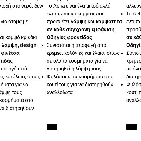
τοχή στο νερό, δεν
Το Aelia είναι ένα μικρό αλλά
αλλεργ
εντυπωσιακό κομμάτι που
Το Ael
για άτομα με
προσθέτει
λάμψη
και
κομψότητα
εντυπ
σε κάθε σύγχρονη εμφάνιση
προσθ
αι κομψό κρικάκι
Οδηγίες φροντίδας
σε κά
ι
λάμψη, design
Συνιστάται η αποφυγή από
Οδηγί
 φινέτσα
κρέμες, κολόνιες και έλαια, όπως
Συνισ
τίδας
σε όλα τα κοσμήματα για να
κρέμες
αποφυγή από
διατηρηθεί η λάμψη τους
σε όλα
ες και έλαια, όπως
Φυλάσσετε τα κοσμήματα στο
διατηρ
ήματα για να
κουτί τους για να διατηρηθούν
Φυλάσ
λάμψη τους
αναλλοίωτα
κουτί 
κοσμήματα στο
αναλλ
 να διατηρηθούν
New
New