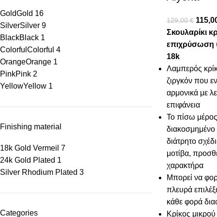
Gold
Gold
16
115,0
129,00
€
Silver
Silver
9
Σκουλαρίκι κρ
Black
Black
1
επιχρύσωση 
Colorful
Colorful
4
18k
Orange
Orange
1
Λαμπερός κρίκ
Pink
Pink
2
ζιργκόν που ε
Yellow
Yellow
1
αρμονικά με λε
επιφάνεια
Το πίσω μέρος 
Finishing material
διακοσμημένο μ
διάτρητο σχέδ
18k Gold Vermeil
7
μοτίβα, προσθέ
24k Gold Plated
1
χαρακτήρα
Silver Rhodium Plated
3
Μπορεί να φορ
πλευρά επιλέξ
κάθε φορά δια
Categories
Κρίκος μικρού