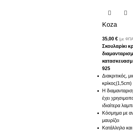
Koza
35,00
€
(με ΦΠΑ
Σκουλαρίκι κρ
διαμανταρισμ
κατασκευασμ
925
Διακριτικός, μ
κρίκος(1,5cm) 
Η διαμανταρισ
έχει χρησιμοπο
ιδιαίτερα λαμ
Κόσμημα με αν
μαυρίζει
Κατάλληλο και 