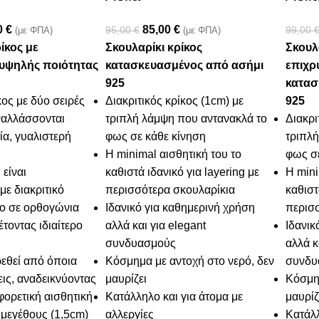
0
€
85,00
€
95,00
€
99,00
(με ΦΠΑ)
(με ΦΠΑ)
ίκος με
Σκουλαρίκι κρίκος
Σκουλα
υψηλής ποιότητας
κατασκευασμένος από ασήμι
επιχρ
925
κατασ
ος με δύο σειρές
Διακριτικός κρίκος (1cm) με
925
ναλλάσσονται
τριπλή λάμψη που αντανακλά το
Διακρι
ία, γυαλιστερή
φως σε κάθε κίνηση
τριπλή
Η minimal αισθητική του το
φως σε
είναι
καθιστά ιδανικό για layering με
Η mini
ε διακριτικό
περισσότερα σκουλαρίκια
καθιστ
ιο σε ορθογώνια
Ιδανικό για καθημερινή χρήση
περισ
τοντας ιδιαίτερο
αλλά και για elegant
Ιδανικ
συνδυασμούς
αλλά κ
εθεί από όποια
Κόσμημα με αντοχή στο νερό, δεν
συνδυ
εις, αναδεικνύοντας
μαυρίζει
Κόσμημ
φορετική αισθητική
Κατάλληλο και για άτομα με
μαυρίζ
 μεγέθους (1,5cm)
αλλεργίες
Κατάλλ