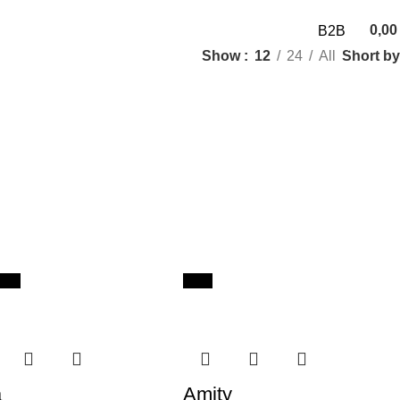
0,0
B2B
0
items
Short by
Show
12
24
All
New
New
a
Amity