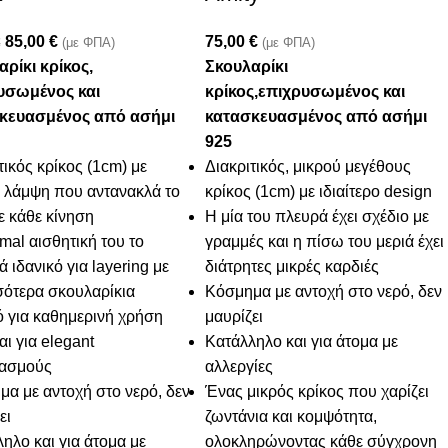
85,00
€
75,00
€
€
(με ΦΠΑ)
(με ΦΠΑ)
ρίκι κρίκος,
Σκουλαρίκι
υσωμένος και
κρίκος,επιχρυσωμένος και
κευασμένος από ασήμι
κατασκευασμένος από ασήμι
925
τικός κρίκος (1cm) με
Διακριτικός, μικρού μεγέθους
 λάμψη που αντανακλά το
κρίκος (1cm) με ιδιαίτερο design
 κάθε κίνηση
Η μία του πλευρά έχει σχέδιο με
mal αισθητική του το
γραμμές και η πίσω του μεριά έχει
ά ιδανικό για layering με
διάτρητες μικρές καρδιές
σότερα σκουλαρίκια
Κόσμημα με αντοχή στο νερό, δεν
ό για καθημερινή χρήση
μαυρίζει
αι για elegant
Κατάλληλο και για άτομα με
ασμούς
αλλεργίες
α με αντοχή στο νερό, δεν
Ένας μικρός κρίκος που χαρίζει
ει
ζωντάνια και κομψότητα,
ηλο και για άτομα με
ολοκληρώνοντας κάθε σύγχρονη