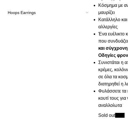
Κόσμημα με αν
μαυρίζει
Κατάλληλο και 
αλλεργίες
Ένα ευέλικτο κ
που συνδυάζε
και σύγχρονη
Οδηγίες φρον
Συνιστάται η 
κρέμες, κολόνι
σε όλα τα κοσμ
διατηρηθεί η 
Φυλάσσετε τα 
κουτί τους για
αναλλοίωτα
Sold out
New