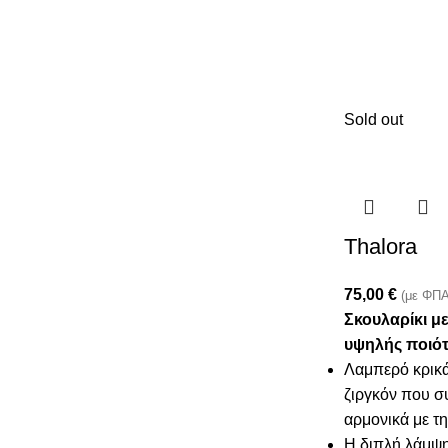
Sold out
Thalora
75,00
€
(με ΦΠΑ
Σκουλαρίκι μ
υψηλής ποιότ
Λαμπερό κρικά
ζιργκόν που σ
αρμονικά με τ
Η διπλή λάμψη