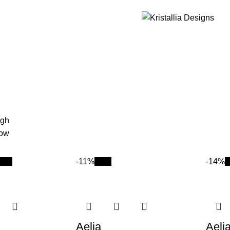
Join our newsletter and enjoy 10% Off
igh
low
New
-11%
New
-14%
Aelia
Aeli