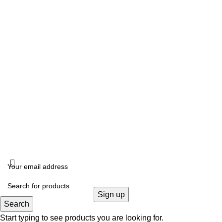
Σάββατο: 10:00- 14:00
ΔΙΕΥΘΥΝΣΗ
Καλλιδοπούλου 14, Θεσσαλονίκη, 54642
ΧΟΝΔΡΙΚΗ ΠΩΛΗΣΗ
B2B
FOLLOW US
KRISTALLIA
2024 - ΓΕΜΗ: 170614906000. All rights reserved. Design by
THE JOKERS
.
Search
Start typing to see products you are looking for.