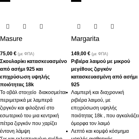
Masure
Margarita
75,00
€
149,00
€
(με ΦΠΑ)
(με ΦΠΑ)
Σκουλαρίκι κατασκευασμένο
Ριβιέρα λαιμού με μικρού
από ασήμι 925 και
μεγέθους ζιργκόν
επιχρύσωση υψηλής
κατασκευασμένη από ασήμι
ποιότητας 18k
925
Το οβάλ στοιχείο διακοσμείται
Λαμπερή και διαχρονική
περιμετρικά με λαμπερά
ριβιέρα λαιμού, με
ζιργκόν και φιλοξενεί στο
επιχρύσωση υψηλής
εσωτερικό του μια κεντρική
ποιότητας 18k , που αγκαλιάζει
πέτρα ζιργκόν που χαρίζει
όμορφα τον λαιμό
έντονη λάμψη
Λεπτό και κομψό κόσμημα
Σικ και εκλεπτυσμένο σχέδιο,
υψηλής αισθητικής,