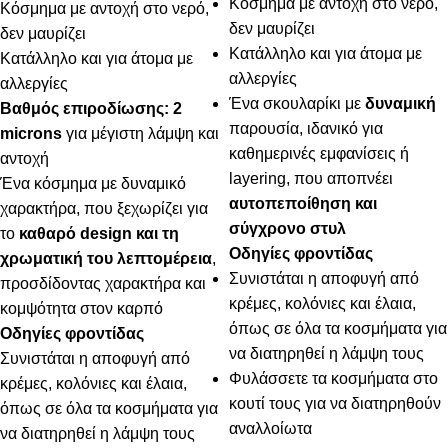
Κόσμημα με αντοχή στο νερό,
Κόσμημα με αντοχή στο νερό,
δεν μαυρίζει
δεν μαυρίζει
Κατάλληλο και για άτομα με
Κατάλληλο και για άτομα με
αλλεργίες
αλλεργίες
Ένα σκουλαρίκι με
δυναμική
Βαθμός επιροδίωσης: 2
παρουσία, ιδανικό για
microns
για μέγιστη λάμψη και
καθημερινές εμφανίσεις ή
αντοχή
layering, που αποπνέει
Ένα κόσμημα με δυναμικό
αυτοπεποίθηση και
χαρακτήρα, που ξεχωρίζει για
σύγχρονο στυλ
το
καθαρό design και τη
Οδηγίες φροντίδας
χρωματική του λεπτομέρεια
,
Συνιστάται η αποφυγή από
προσδίδοντας χαρακτήρα και
κρέμες, κολόνιες και έλαια,
κομψότητα στον καρπό
όπως σε όλα τα κοσμήματα για
Οδηγίες φροντίδας
να διατηρηθεί η λάμψη τους
Συνιστάται η αποφυγή από
Φυλάσσετε τα κοσμήματα στο
κρέμες, κολόνιες και έλαια,
κουτί τους για να διατηρηθούν
όπως σε όλα τα κοσμήματα για
αναλλοίωτα
να διατηρηθεί η λάμψη τους