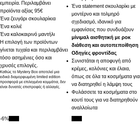
εμπειρία. Περιλαμβάνει
Ένα statement σκουλαρίκι με
προϊόντα αξίας 95€
μοντέρνο και τολμηρό
Ένα ζευγάρι σκουλαρίκια
σχεδιασμό, ιδανικό για
Ένα κολιέ
εμφανίσεις που συνδυάζουν
Ένα καλοκαιρινό μαντήλι
μίνιμαλ αισθητική με ροκ
Η επιλογή των προϊόντων
διάθεση και αυτοπεποίθηση
γίνεται τυχαία και περιλαμβάνει
Οδηγίες φροντίδας
τόσο ασημένιες όσο και
Συνιστάται η αποφυγή από
χρυσές επιλογές.
κρέμες, κολόνιες και έλαια,
Καθώς το Mystery Box αποτελεί μια
όπως σε όλα τα κοσμήματα για
ειδικά διαμορφωμένη limited edition
προσφορά με επιλεγμένα κομμάτια, δεν
να διατηρηθεί η λάμψη τους
είναι δυνατές επιστροφές ή αλλαγές.
Φυλάσσετε τα κοσμήματα στο
κουτί τους για να διατηρηθούν
αναλλοίωτα
-6%
New
New