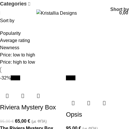
Categories
Join our newsletter and enjoy 10% Off
Short by
0,0
Sort by
Popularity
Average rating
Newness
Price: low to high
Price: high to low
-32%
New
New
Riviera Mystery Box
Opsis
65,00
€
95,00
€
(με ΦΠΑ)
The Riviera Mystery Box
95,00
€
(με ΦΠΑ)