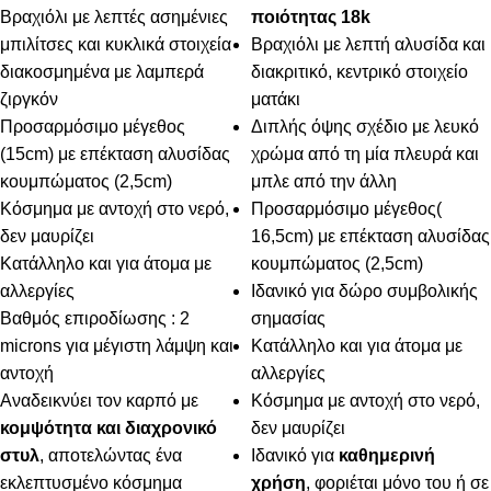
Βραχιόλι με λεπτές ασημένιες
ποιότητας 18k
μπιλίτσες και κυκλικά στοιχεία
Βραχιόλι με λεπτή αλυσίδα και
διακοσμημένα με λαμπερά
διακριτικό, κεντρικό στοιχείο
ζιργκόν
ματάκι
Προσαρμόσιμο μέγεθος
Διπλής όψης σχέδιο με λευκό
(15cm) με επέκταση αλυσίδας
χρώμα από τη μία πλευρά και
κουμπώματος (2,5cm)
μπλε από την άλλη
Κόσμημα με αντοχή στο νερό,
Προσαρμόσιμο μέγεθος(
δεν μαυρίζει
16,5cm) με επέκταση αλυσίδας
Κατάλληλο και για άτομα με
κουμπώματος (2,5cm)
αλλεργίες
Ιδανικό για δώρο συμβολικής
Βαθμός επιροδίωσης : 2
σημασίας
microns για μέγιστη λάμψη και
Κατάλληλο και για άτομα με
αντοχή
αλλεργίες
Αναδεικνύει τον καρπό με
Κόσμημα με αντοχή στο νερό,
κομψότητα και διαχρονικό
δεν μαυρίζει
στυλ
, αποτελώντας ένα
Ιδανικό για
καθημερινή
εκλεπτυσμένο κόσμημα
χρήση
, φοριέται μόνο του ή σε