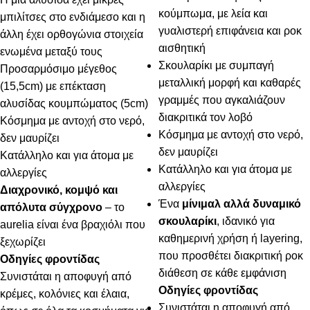
κούμπωμα, με λεία και
μπιλίτσες στο ενδιάμεσο και η
γυαλιστερή επιφάνεια και ροκ
άλλη έχει ορθογώνια στοιχεία
αισθητική
ενωμένα μεταξύ τους
Σκουλαρίκι με συμπαγή
Προσαρμόσιμο μέγεθος
μεταλλική μορφή και καθαρές
(15,5cm) με επέκταση
γραμμές που αγκαλιάζουν
αλυσίδας κουμπώματος (5cm)
διακριτικά τον λοβό
Κόσμημα με αντοχή στο νερό,
Κόσμημα με αντοχή στο νερό,
δεν μαυρίζει
δεν μαυρίζει
Κατάλληλο και για άτομα με
Κατάλληλο και για άτομα με
αλλεργίες
αλλεργίες
Διαχρονικό, κομψό και
Ένα
μίνιμαλ αλλά δυναμικό
απόλυτα σύγχρονο
– το
σκουλαρίκι
, ιδανικό για
aurelia είναι ένα βραχιόλι που
καθημερινή χρήση ή layering,
ξεχωρίζει
που προσθέτει διακριτική ροκ
Οδηγίες φροντίδας
διάθεση σε κάθε εμφάνιση
Συνιστάται η αποφυγή από
Οδηγίες φροντίδας
κρέμες, κολόνιες και έλαια,
Συνιστάται η αποφυγή από