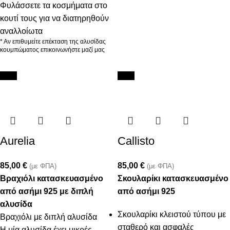
Φυλάσσετε τα κοσμήματα στο
κουτί τους για να διατηρηθούν
αναλλοίωτα
* Αν επιθυμείτε επέκταση της αλυσίδας
κουμπώματος επικοινωνήστε μαζί μας
New
New
Aurelia
Callisto
85,00
€
85,00
€
(με ΦΠΑ)
(με ΦΠΑ)
Βραχιόλι κατασκευασμένo
Σκουλαρίκι κατασκευασμένο
από ασήμι 925 με διπλή
από ασήμι 925
αλυσίδα
Σκουλαρίκι κλειστού τύπου με
Βραχιόλι με διπλή αλυσίδα
σταθερό και ασφαλές
Η μία αλυσίδα έχει μικρές