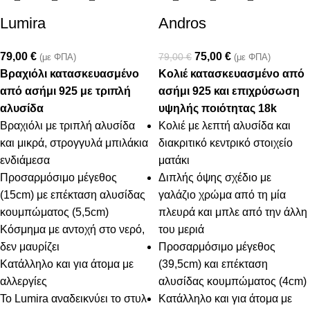
Lumira
Andros
79,00
€
75,00
€
79,00
€
(με ΦΠΑ)
(με ΦΠΑ)
Βραχιόλι κατασκευασμένο
Κολιέ κατασκευασμένο από
από ασήμι 925 με τριπλή
ασήμι 925 και επιχρύσωση
αλυσίδα
υψηλής ποιότητας 18k
Βραχιόλι με τριπλή αλυσίδα
Κολιέ με λεπτή αλυσίδα και
και μικρά, στρογγυλά μπιλάκια
διακριτικό κεντρικό στοιχείο
ενδιάμεσα
ματάκι
Προσαρμόσιμο μέγεθος
Διπλής όψης σχέδιο με
(15cm) με επέκταση αλυσίδας
γαλάζιο χρώμα από τη μία
κουμπώματος (5,5cm)
πλευρά και μπλε από την άλλη
Κόσμημα με αντοχή στο νερό,
του μεριά
δεν μαυρίζει
Προσαρμόσιμο μέγεθος
Κατάλληλο και για άτομα με
(39,5cm) και επέκταση
αλλεργίες
αλυσίδας κουμπώματος (4cm)
Το Lumira αναδεικνύει το στυλ
Κατάλληλο και για άτομα με