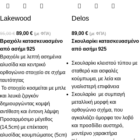
Lakewood
Delos
89,00
€
89,00
€
95,00
€
(με ΦΠΑ)
(με ΦΠΑ)
Βραχιόλι κατασκευασμένο
Σκουλαρίκι κατασκευασμένο
από ασήμι 925
από ασήμι 925
Βραχιόλι με λεπτή ασημένια
Σκουλαρίκι κλειστού τύπου με
αλυσίδα και κεντρικό
σταθερό και ασφαλές
ορθογώνιο στοιχείο σε σχήμα
κούμπωμα, με λεία και
ταυτότητας
γυαλιστερή επιφάνεια
Το στοιχείο κοσμείται με μπλε
Σκουλαρίκι με συμπαγή
και λευκά ζιργκόν
μεταλλική μορφή και
δημιουργώντας κομψή
ορθογώνιο σχήμα, που
αντίθεση και έντονη λάμψη
αγκαλιάζει όμορφα τον λοβό
Προσαρμόσιμο μέγεθος
και προσδίδει αυστηρό,
(14,5cm) με επέκταση
μοντέρνο χαρακτήρα
αλυσίδας κουμπώματος (5cm)