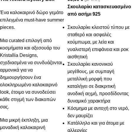
Σκουλαρίκι κατασκευασμένο
Ένα καλοκαιρινό δώρο γεμάτο
από ασήμι 925
επιλεγμένα must-have summer
pieces.
Σκουλαρίκι κλειστού τύπου με
σταθερό και ασφαλές
Μια curated επιλογή από
κούμπωμα, με λεία και
κοσμήματα και αξεσουάρ του
γυαλιστερή επιφάνεια και ροκ
Kristallia Designs,
αισθητική
σχεδιασμένα να συνδυάζονται
Σκουλαρίκι κανονικού
αρμονικά για να
μεγέθους, με συμπαγή
δημιουργήσουν ένα
μεταλλική μορφή που
ολοκληρωμένο καλοκαιρινό
καταλήγει σε διακριτική
look, έτοιμο να συνοδεύσει
ανοδική αιχμή, προσδίδοντας
κάθε στιγμή των διακοπών
δυναμικό χαρακτήρα
σας.
Κόσμημα με αντοχή στο νερό,
δεν μαυρίζει
Μια μικρή έκπληξη, μια
Κατάλληλο και για άτομα με
μοναδική καλοκαιρινή
αλλεργίες