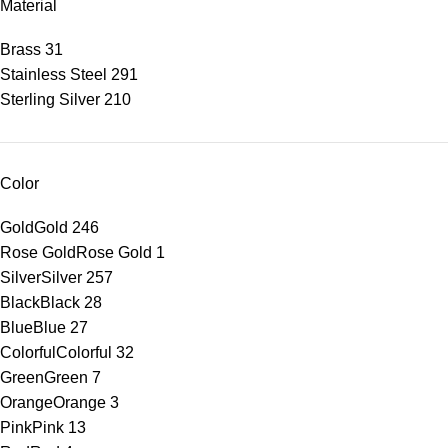
Material
Brass
31
Stainless Steel
291
Sterling Silver
210
Color
Gold
Gold
246
Rose Gold
Rose Gold
1
Silver
Silver
257
Black
Black
28
Blue
Blue
27
Colorful
Colorful
32
Green
Green
7
Orange
Orange
3
Pink
Pink
13