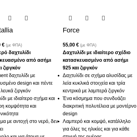
allia
Force
0
€
55,00
€
(με ΦΠΑ)
(με ΦΠΑ)
ρό δαχτυλίδι
Δαχτυλίδι με ιδιαίτερο σχέδιο
κευασμένο από ασήμι
κατασκευασμένο από ασήμι
ι ζιργκόν
925 και ζιργκόν
ent δαχτυλίδι με
Δαχτυλίδι σε σχήμα αλυσίδας με
υσμένο design και πέντε
λεία κυκλικά στοιχεία και τρία
 λευκά ζιργκόν
κεντρικά με λαμπερά ζιργκόν
ίδι με ιδιαίτερο σχήμα και
Ένα κόσμημα που συνδυάζει
ερη κομψότητα και
διακριτική πολυτέλεια με μοντέρνο
νικότητα
design
α με αντοχή στο νερό, δεν
Λαμπερό και κομψό, κατάλληλο
ει
για όλες τις ηλικίες και για κάθε
ηλο και για άτομα με
στιγμή της ημέρας