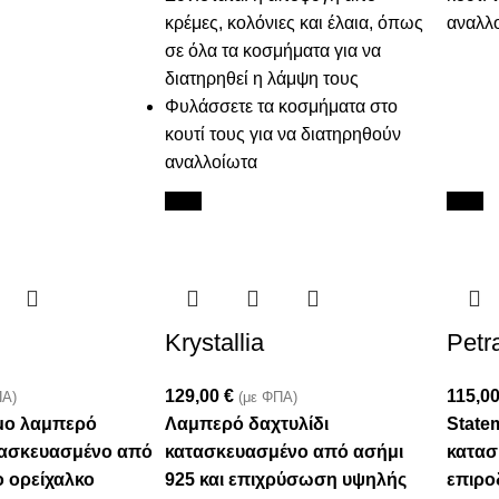
κρέμες, κολόνιες και έλαια, όπως
αναλλ
σε όλα τα κοσμήματα για να
διατηρηθεί η λάμψη τους
Φυλάσσετε τα κοσμήματα στο
κουτί τους για να διατηρηθούν
αναλλοίωτα
New
New
Krystallia
Petr
129,00
€
115,0
ΠΑ)
(με ΦΠΑ)
μο λαμπερό
Λαμπερό δαχτυλίδι
Statem
τασκευασμένο από
κατασκευασμένο από ασήμι
κατασ
 ορείχαλκο
925 και επιχρύσωση υψηλής
επιρο