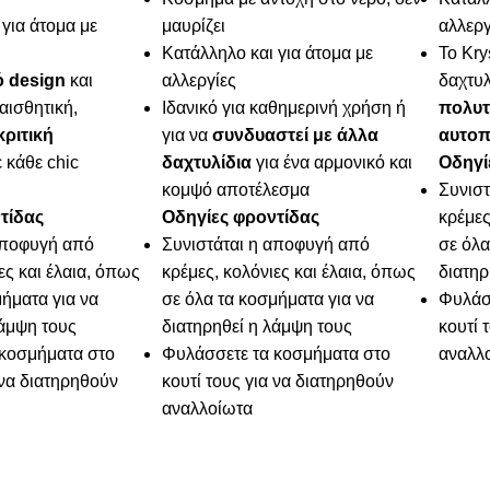
για άτομα με
μαυρίζει
αλλεργ
Κατάλληλο και για άτομα με
Το Kry
ό design
και
αλλεργίες
δαχτυλ
αισθητική,
Ιδανικό για καθημερινή χρήση ή
πολυτ
κριτική
για να
συνδυαστεί με άλλα
αυτοπ
 κάθε chic
δαχτυλίδια
για ένα αρμονικό και
Οδηγί
κομψό αποτέλεσμα
Συνισ
τίδας
Οδηγίες φροντίδας
κρέμες
αποφυγή από
Συνιστάται η αποφυγή από
σε όλα
ες και έλαια, όπως
κρέμες, κολόνιες και έλαια, όπως
διατηρ
ήματα για να
σε όλα τα κοσμήματα για να
Φυλάσ
λάμψη τους
διατηρηθεί η λάμψη τους
κουτί 
κοσμήματα στο
Φυλάσσετε τα κοσμήματα στο
αναλλ
 να διατηρηθούν
κουτί τους για να διατηρηθούν
αναλλοίωτα