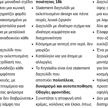
 με μοναδικό σχέδιο
ποιότητας 18k
Δαχτυλ
νει μια κωνική
Statement δαχτυλίδι με
όψης σ
ηματίζει φαρδύ
εκλεπτυσμένο design και πέντε
μια κω
ιακοσμημένο με
σειρές λευκά ζιργκόν
με λα
κρύσταλλα pavé
Δαχτυλίδι με ιδιαίτερο σχήμα και
δύο φα
 με μεταλλικό
ιδιαίτερη κομψότητα και
Ελαφρ
αναδεικνύει κάθε
διαχρονικότητα
που εξ
Κόσμημα με αντοχή στο νερό, δεν
ευελιξ
αχτυλίδι που
μαυρίζει
Ένα ρυ
την εκλεπτυσμένη
Κατάλληλο και για άτομα με
ξεχωρί
χεδίασή του,
αλλεργίες
μοντέρ
αναδείξει κάθε
Το Krystallia είναι ένα statement
για όσ
ομψότητα
δαχτυλίδι που
κοσμή
κευής, με
αποπνέει
πολυτέλεια,
Ιταλικ
πτομέρεια και
δυναμισμό και αυτοπεποίθηση
προσεγ
τας φινίρισμα
Οδηγίες φροντίδας
υψηλής
αι δεν διαβρώνεται,
Συνιστάται η αποφυγή από
Δεν μα
η λάμψη του
κρέμες, κολόνιες και έλαια, όπως
διατηρ