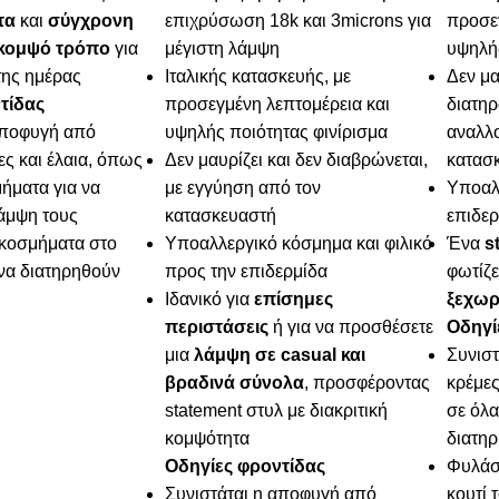
τα
και
σύγχρονη
επιχρύσωση 18k και 3microns για
προσεγ
 κομψό τρόπο
για
μέγιστη λάμψη
υψηλής
της ημέρας
Ιταλικής κατασκευής, με
Δεν μα
τίδας
προσεγμένη λεπτομέρεια και
διατηρ
αποφυγή από
υψηλής ποιότητας φινίρισμα
αναλλο
ες και έλαια, όπως
Δεν μαυρίζει και δεν διαβρώνεται,
κατασ
ήματα για να
με εγγύηση από τον
Υποαλλ
λάμψη τους
κατασκευαστή
επιδερ
κοσμήματα στο
Υποαλλεργικό κόσμημα και φιλικό
Ένα
s
 να διατηρηθούν
προς την επιδερμίδα
φωτίζε
Ιδανικό για
επίσημες
ξεχωρ
περιστάσεις
ή για να προσθέσετε
Οδηγί
μια
λάμψη σε casual και
Συνισ
βραδινά σύνολα
, προσφέροντας
κρέμες
statement στυλ με διακριτική
σε όλα
κομψότητα
διατηρ
Οδηγίες φροντίδας
Φυλάσ
Συνιστάται η αποφυγή από
κουτί 