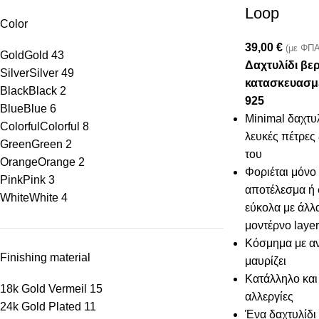
Loop
Color
39,00
€
(με ΦΠΑ
Gold
Gold
43
Δαχτυλίδι βε
Silver
Silver
49
κατασκευασμ
Black
Black
2
925
Blue
Blue
6
Minimal δαχτυ
Colorful
Colorful
8
λευκές πέτρες 
Green
Green
2
του
Orange
Orange
2
Φοριέται μόνο
Pink
Pink
3
αποτέλεσμα ή 
White
White
4
εύκολα με άλλα
μοντέρνο layer
Κόσμημα με αν
Finishing material
μαυρίζει
Κατάλληλο και 
18k Gold Vermeil
15
αλλεργίες
24k Gold Plated
11
Ένα δαχτυλίδι