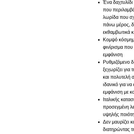
Ένα δαχτυλίδι
που περιλαμβά
λωρίδα που σχ
πάνω μέρος, δ
εκθαμβωτικά 
Κομψό κόσμημα
φινίρισμα που 
εμφάνιση
Ρυθμιζόμενο δ
ξεχωρίζει για 
και πολυτελή σ
ιδανικό για να 
εμφάνιση με κ
Ιταλικής κατασ
προσεγμένη λε
υψηλής ποιότη
Δεν μαυρίζει κ
διατηρώντας τ