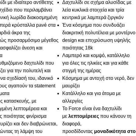
ίδι με ιδιαίτερο αντίθετης
Δαχτυλίδι σε σχήμα αλυσίδας με
χέδιο που περιλαμβάνει
λεία κυκλικά στοιχεία και τρία
νική λωρίδα διακοσμημένη
κεντρικά με λαμπερά ζιργκόν
μπερά κρύσταλλα pavé στα
Ένα κόσμημα που συνδυάζει
ρδιά άκρα της
διακριτική πολυτέλεια με μοντέρνο
ώς προσαρμόσιμο μέγεθος
design και επιχρύσωση υψηλής
ασφαλίζει άνεση και
ποιότητας 18k
ία
Λαμπερό και κομψό, κατάλληλο
θμιζόμενο δαχτυλίδι που
για όλες τις ηλικίες και για κάθε
ζει για την πολυτελή και
στιγμή της ημέρας
να σχεδίασή του, ιδανικό
Κόσμημα με αντοχή στο νερό, δεν
ους αγαπούν τα statement
μαυρίζει
ματα
Κατάλληλο και για άτομα με
ής κατασκευής, με
αλλεργίες
μένη λεπτομέρεια και
Το Force είναι ένα δαχτυλίδι
 ποιότητας φινίρισμα
με
λεπτομέρειες
που κάνουν τη
υρίζει και δεν διαβρώνεται,
διαφορά,
ώντας τη λάμψη του
προσδίδοντας
μοναδικότητα στο