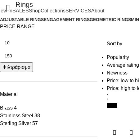
SHIPPING ON ORDERS OVER 100€
Rings
ew in
SALES
Shop
Collections
SERVICES
About
ADJUSTABLE RINGS
ENGAGEMENT RINGS
GEOMETRIC RINGS
MIN
PRICE RANGE
Sort by
Popularity
Average rating
Φιλτράρισμα
Newness
Price: low to h
Price: high to 
Material
New
Brass
4
Stainless Steel
38
Sterling Silver
57