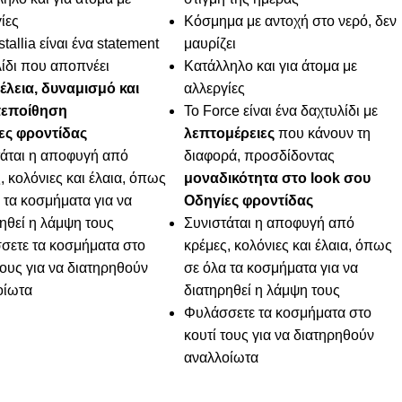
ίες
Κόσμημα με αντοχή στο νερό, δεν
stallia είναι ένα statement
μαυρίζει
ίδι που αποπνέει
Κατάλληλο και για άτομα με
έλεια, δυναμισμό και
αλλεργίες
εποίθηση
Το Force είναι ένα δαχτυλίδι με
ες φροντίδας
λεπτομέρειες
που κάνουν τη
τάται η αποφυγή από
διαφορά, προσδίδοντας
, κολόνιες και έλαια, όπως
μοναδικότητα στο look σου
 τα κοσμήματα για να
Οδηγίες φροντίδας
ηθεί η λάμψη τους
Συνιστάται η αποφυγή από
σετε τα κοσμήματα στο
κρέμες, κολόνιες και έλαια, όπως
τους για να διατηρηθούν
σε όλα τα κοσμήματα για να
οίωτα
διατηρηθεί η λάμψη τους
Φυλάσσετε τα κοσμήματα στο
κουτί τους για να διατηρηθούν
αναλλοίωτα