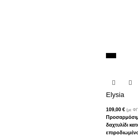
New
Elysia
109,00
€
(με Φ
Προσαρμόσι
δαχτυλίδι κα
επιροδιωμένο