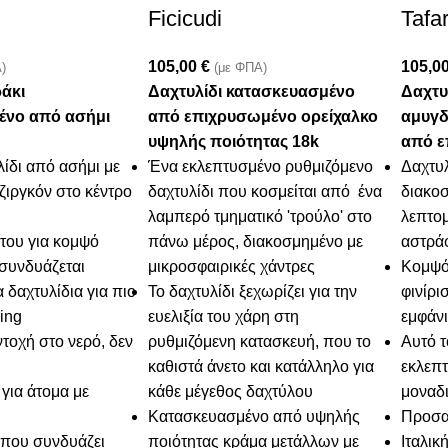
Ficicudi
Tafar
105,00
€
105,0
)
(με ΦΠΑ)
ράκι
Δαχτυλίδι κατασκευασμένο
Δαχτυ
ένο από ασήμι
από επιχρυσωμένο ορείχαλκο
αμυγδ
υψηλής ποιότητας 18k
από ε
λίδι από ασήμι με
Ένα εκλεπτυσμένο ρυθμιζόμενο
Δαχτυ
ζιργκόν στο κέντρο
δαχτυλίδι που κοσμείται από ένα
διακοσ
λαμπερό τμηματικό 'τρούλο' στο
λεπτομ
 του για κομψό
πάνω μέρος, διακοσμημένο με
αστρά
συνδυάζεται
μικροσφαιρικές χάντρες
Κομψό
 δαχτυλίδια για πιο
Το δαχτυλίδι ξεχωρίζει για την
φινίρι
ing
ευελιξία του χάρη στη
εμφάν
τοχή στο νερό, δεν
ρυθμιζόμενη κατασκευή, που το
Αυτό τ
καθιστά άνετο και κατάλληλο για
εκλεπ
για άτομα με
κάθε μέγεθος δαχτύλου
μοναδι
Κατασκευασμένο από υψηλής
Προσα
 που συνδυάζει
ποιότητας κράμα μετάλλων με
Ιταλικ