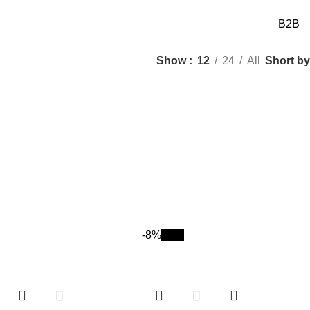
B2B
Short by
Show
12
24
All
-8%
New