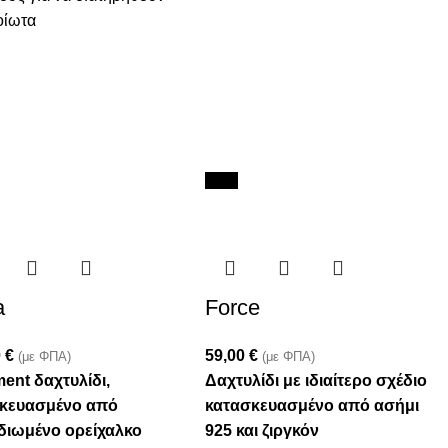
οίωτα
New
a
Force
0
€
59,00
€
(με ΦΠΑ)
(με ΦΠΑ)
ent δαχτυλίδι,
Δαχτυλίδι με ιδιαίτερο σχέδιο
κευασμένο από
κατασκευασμένο από ασήμι
διωμένο ορείχαλκο
925 και ζιργκόν