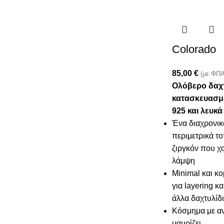
Colorado
85,00
€
(με ΦΠΑ
Ολόβερο δαχτ
κατασκευασμ
925 και λευκά
Ένα διαχρονικ
περιμετρικά τ
ζιργκόν που χα
λάμψη
Minimal και κο
για layering κ
άλλα δαχτυλίδ
Κόσμημα με αν
μαυρίζει