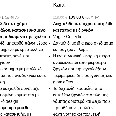
i
Kaia
0
€
109,00
€
119,00
€
(με ΦΠΑ)
(με ΦΠΑ)
λίδι σε σχήμα
Δαχτυλίδι με επιχρύσωση 24k
άλου, κατασκευασμένο
και πέτρα με ζιργκόν
πιροδιωμένο ορείχαλκο
Vogue Collection
λίδι με φαρδύ πάνω μέρος
Δαχτυλίδι με ιδιαίτερο σχεδιασμό
μημένο με κρυστάλλινες
και σύγχρονη λάμψη
έρειες pavé που
Η εντυπωσιακή κεντρική πέτρα
φτουν
αναδεικνύεται από μικρότερα
 κόσμημα με μεταλλικό
ζιργκόν που την αγκαλιάζουν
σμα που αναδεικνύει κάθε
περιμετρικά, δημιουργώντας ένα
ιση
glam effect
ο δαχτυλίδι συνδυάζει
Το δαχτυλίδι κοσμείται από
τυσμένη κομψότητα με
επιπλέον ζιργκόν στο πλάι της
κό design
γάμπας αριστερά και δεξιά που
ρμόσιμο μέγεθος
προσθέτουν επιπλέον
ής κατασκευής, με
φωτεινότητα και πολυτελή