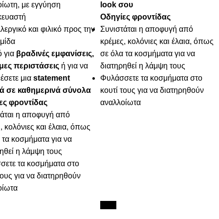
ίωτη, με εγγύηση
look σου
κευαστή
Οδηγίες φροντίδας
εργικό και φιλικό προς την
Συνιστάται η αποφυγή από
μίδα
κρέμες, κολόνιες και έλαια, όπως
ό για
βραδινές εμφανίσεις,
σε όλα τα κοσμήματα για να
μες περιστάσεις
ή για να
διατηρηθεί η λάμψη τους
έσετε μια
statement
Φυλάσσετε τα κοσμήματα στο
ιά σε καθημερινά σύνολα
κουτί τους για να διατηρηθούν
ες φροντίδας
αναλλοίωτα
τάται η αποφυγή από
, κολόνιες και έλαια, όπως
 τα κοσμήματα για να
ηθεί η λάμψη τους
σετε τα κοσμήματα στο
τους για να διατηρηθούν
οίωτα
New