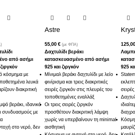
Astre
Kryst
55,00
€
125,0
)
(με ΦΠΑ)
υλίδι
Δαχτυλίδι βεράκι
Λαμπε
ένο από ασήμι
κατασκευασμένο από ασήμι
κατασ
 ζιργκόν
925 και ζιργκόν
925 κα
ό κόσμημα με
Μίνιμαλ βεράκι δαχτυλίδι με λείο
Statem
οποθετημένα λευκά
φινίρισμα και τρεις διακριτικές
εκλεπτ
ρίζουν διακριτική
σειρές ζιργκόν στις πλευρές του
σειρές
τοποθετημένες εναλλάξ
Δαχτυλ
μψό βεράκι, ιδανικό
Οι τρεις σειρές ζιργκόν
ιδιαίτ
αι συνδυασμούς με
προσθέτουν διακριτική λάμψη
διαχρο
ια
χωρίς να υπερβαίνουν τη minimal
Κόσμημ
τοχή στο νερό, δεν
αισθητική
μαυρίζ
Κόσμημα με αντοχή στο νερό, δεν
Κατάλλ