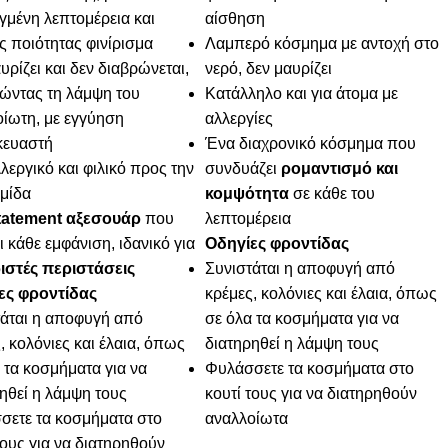
μένη λεπτομέρεια και
αίσθηση
 ποιότητας φινίρισμα
Λαμπερό κόσμημα με αντοχή στο
υρίζει και δεν διαβρώνεται,
νερό, δεν μαυρίζει
ώντας τη λάμψη του
Κατάλληλο και για άτομα με
ίωτη, με εγγύηση
αλλεργίες
κευαστή
Ένα διαχρονικό κόσμημα που
εργικό και φιλικό προς την
συνδυάζει
ρομαντισμό και
μίδα
κομψότητα
σε κάθε του
tatement αξεσουάρ
που
λεπτομέρεια
ι κάθε εμφάνιση, ιδανικό για
Οδηγίες φροντίδας
ιστές περιστάσεις
Συνιστάται η αποφυγή από
ες φροντίδας
κρέμες, κολόνιες και έλαια, όπως
τάται η αποφυγή από
σε όλα τα κοσμήματα για να
, κολόνιες και έλαια, όπως
διατηρηθεί η λάμψη τους
 τα κοσμήματα για να
Φυλάσσετε τα κοσμήματα στο
ηθεί η λάμψη τους
κουτί τους για να διατηρηθούν
σετε τα κοσμήματα στο
αναλλοίωτα
τους για να διατηρηθούν