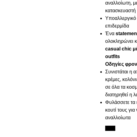
αναλλοίωτη, μ
κατασκευαστή
Υποαλλεργικό 
επιδερμίδα
Ένα
statemen
ολοκληρώνει κ
casual chic μ
outfits
Οδηγίες φρον
Συνιστάται η 
κρέμες, κολόνι
σε όλα τα κοσμ
διατηρηθεί η 
Φυλάσσετε τα 
κουτί τους για
αναλλοίωτα
New