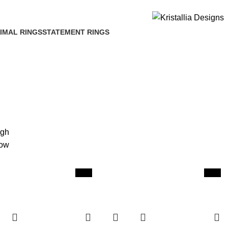
Join our newsletter and enjoy 10% Off
IMAL RINGS
STATEMENT RINGS
igh
low
New
New