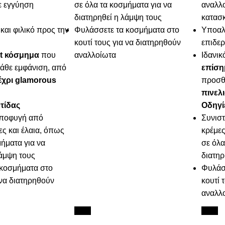
ε εγγύηση
σε όλα τα κοσμήματα για να
αναλλο
διατηρηθεί η λάμψη τους
κατασ
και φιλικό προς την
Φυλάσσετε τα κοσμήματα στο
Υποαλλ
κουτί τους για να διατηρηθούν
επιδερ
t κόσμημα
που
αναλλοίωτα
Ιδανικ
άθε εμφάνιση, από
επίση
έχρι glamorous
προσθ
πινελ
τίδας
Οδηγί
αποφυγή από
Συνισ
ες και έλαια, όπως
κρέμες
ήματα για να
σε όλα
λάμψη τους
διατηρ
κοσμήματα στο
Φυλάσ
 να διατηρηθούν
κουτί 
αναλλ
New
New