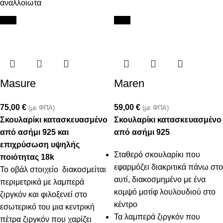
αναλλοίωτα
New
New
Masure
Maren
75,00
€
59,00
€
(με ΦΠΑ)
(με ΦΠΑ)
Σκουλαρίκι κατασκευασμένο
Σκουλαρίκι κατασκευασμένο
από ασήμι 925 και
από ασήμι 925
επιχρύσωση υψηλής
Σταθερό σκουλαρίκι που
ποιότητας 18k
εφαρμόζει διακριτικά πάνω στο
Το οβάλ στοιχείο διακοσμείται
αυτί, διακοσμημένο με ένα
περιμετρικά με λαμπερά
κομψό μοτίφ λουλουδιού στο
ζιργκόν και φιλοξενεί στο
κέντρο
εσωτερικό του μια κεντρική
Τα λαμπερά ζιργκόν που
πέτρα ζιργκόν που χαρίζει