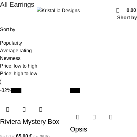
Join our newsletter and enjoy 10% Off
All Earrings
0,0
Short by
Sort by
Popularity
Average rating
Newness
Price: low to high
Price: high to low
-32%
New
New
Riviera Mystery Box
Opsis
65,00
€
95,00
€
(με ΦΠΑ)