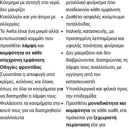
Κόσμημα με αντοχή στο νερό,
μεταλλικό φινίρισμα που
δεν μαυρίζει
αναδεικνύει κάθε εμφάνιση
Κατάλληλο και για άτομα με
Διαθέτει ασφαλές κούμπωμα
αλλεργίες
πεταλόυδας
Το Aelia είναι ένα μικρό αλλά
Ιταλικής κατασκευής, με
εντυπωσιακό κομμάτι που
προσεγμένη λεπτομέρεια και
προσθέτει
λάμψη
και
υψηλής ποιότητας φινίρισμα
κομψότητα σε κάθε
Δεν μαυρίζουν και δεν
σύγχρονη εμφάνιση
διαβρώνονται, διατηρώντας τη
Οδηγίες φροντίδας
λάμψη τους αναλλοίωτη, με
Συνιστάται η αποφυγή από
εγγύηση από τον
κρέμες, κολόνιες και έλαια,
κατασκευαστή
όπως σε όλα τα κοσμήματα για
Υποαλλεργικά και φιλικά προς
να διατηρηθεί η λάμψη τους
την επιδερμίδα
Φυλάσσετε τα κοσμήματα στο
Προσθέτει
μοναδικότητα και
κουτί τους για να διατηρηθούν
κομψότητα
σε κάθε outfit, είτε
αναλλοίωτα
πρόκειται για
ξεχωριστή
περίσταση
είτε για