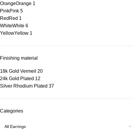
Orange
Orange
1
Pink
Pink
5
Red
Red
1
White
White
6
Yellow
Yellow
1
Finishing material
18k Gold Vermeil
20
24k Gold Plated
12
Silver Rhodium Plated
37
Categories