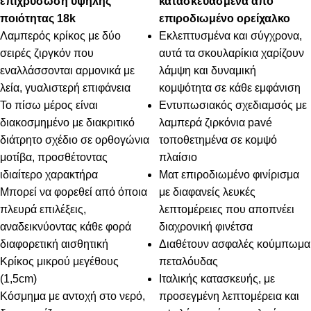
επιχρύσωση υψηλής
κατασκευασμένα από
ποιότητας 18k
επιροδιωμένο ορείχαλκο
Λαμπερός κρίκος με δύο
Εκλεπτυσμένα και σύγχρονα,
σειρές ζιργκόν που
αυτά τα σκουλαρίκια χαρίζουν
εναλλάσσονται αρμονικά με
λάμψη και δυναμική
λεία, γυαλιστερή επιφάνεια
κομψότητα σε κάθε εμφάνιση
Το πίσω μέρος είναι
Εντυπωσιακός σχεδιαμσός με
διακοσμημένο με διακριτικό
λαμπερά ζιρκόνια pavé
διάτρητο σχέδιο σε ορθογώνια
τοποθετημένα σε κομψό
μοτίβα, προσθέτοντας
πλαίσιο
ιδιαίτερο χαρακτήρα
Ματ επιροδιωμένο φινίρισμα
Μπορεί να φορεθεί από όποια
με διαφανείς λευκές
πλευρά επιλέξεις,
λεπτομέρειες που αποπνέει
αναδεικνύοντας κάθε φορά
διαχρονική φινέτσα
διαφορετική αισθητική
Διαθέτουν ασφαλές κούμπωμα
Κρίκος μικρού μεγέθους
πεταλόυδας
(1,5cm)
Ιταλικής κατασκευής, με
Κόσμημα με αντοχή στο νερό,
προσεγμένη λεπτομέρεια και