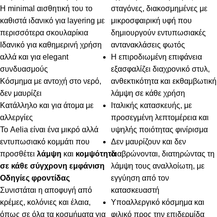
Η minimal αισθητική του το
σταγόνες, διακοσμημένες με
καθιστά ιδανικό για layering με
μικροσφαιρική υφή που
περισσότερα σκουλαρίκια
δημιουργούν εντυπωσιακές
Ιδανικό για καθημερινή χρήση
αντανακλάσεις φωτός
αλλά και για elegant
Η επιροδιωμένη επιφάνεια
συνδυασμούς
εξασφαλίζει διαχρονικό στυλ,
Κόσμημα με αντοχή στο νερό,
ανθεκτικότητα και εκθαμβωτική
δεν μαυρίζει
λάμψη σε κάθε χρήση
Κατάλληλο και για άτομα με
Ιταλικής κατασκευής, με
αλλεργίες
προσεγμένη λεπτομέρεια και
Το Aelia είναι ένα μικρό αλλά
υψηλής ποιότητας φινίρισμα
εντυπωσιακό κομμάτι που
Δεν μαυρίζουν και δεν
προσθέτει
λάμψη
και
κομψότητα
διαβρώνονται, διατηρώντας τη
σε κάθε σύγχρονη εμφάνιση
λάμψη τους αναλλοίωτη, με
Οδηγίες φροντίδας
εγγύηση από τον
Συνιστάται η αποφυγή από
κατασκευαστή
κρέμες, κολόνιες και έλαια,
Υποαλλεργικό κόσμημα και
όπως σε όλα τα κοσμήματα για
φιλικό προς την επιδερμίδα