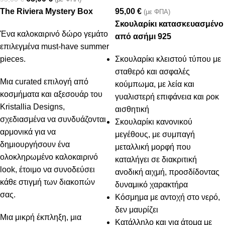
The Riviera Mystery Box
95,00
€
(με ΦΠΑ)
Σκουλαρίκι κατασκευασμένο
Ένα καλοκαιρινό δώρο γεμάτο
από ασήμι 925
επιλεγμένα must-have summer
pieces.
Σκουλαρίκι κλειστού τύπου με
σταθερό και ασφαλές
Μια curated επιλογή από
κούμπωμα, με λεία και
κοσμήματα και αξεσουάρ του
γυαλιστερή επιφάνεια και ροκ
Kristallia Designs,
αισθητική
σχεδιασμένα να συνδυάζονται
Σκουλαρίκι κανονικού
αρμονικά για να
μεγέθους, με συμπαγή
δημιουργήσουν ένα
μεταλλική μορφή που
ολοκληρωμένο καλοκαιρινό
καταλήγει σε διακριτική
look, έτοιμο να συνοδεύσει
ανοδική αιχμή, προσδίδοντας
κάθε στιγμή των διακοπών
δυναμικό χαρακτήρα
σας.
Κόσμημα με αντοχή στο νερό,
δεν μαυρίζει
Μια μικρή έκπληξη, μια
Κατάλληλο και για άτομα με