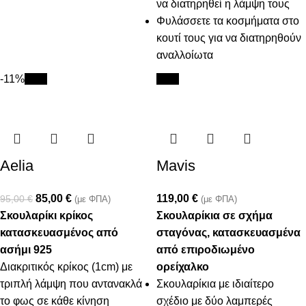
να διατηρηθεί η λάμψη τους
Φυλάσσετε τα κοσμήματα στο
κουτί τους για να διατηρηθούν
αναλλοίωτα
-11%
New
New
Aelia
Mavis
85,00
€
119,00
€
95,00
€
(με ΦΠΑ)
(με ΦΠΑ)
Σκουλαρίκι κρίκος
Σκουλαρίκια σε σχήμα
κατασκευασμένος από
σταγόνας, κατασκευασμένα
ασήμι 925
από επιροδιωμένο
Διακριτικός κρίκος (1cm) με
ορείχαλκο
τριπλή λάμψη που αντανακλά
Σκουλαρίκια με ιδιαίτερο
το φως σε κάθε κίνηση
σχέδιο με δύο λαμπερές