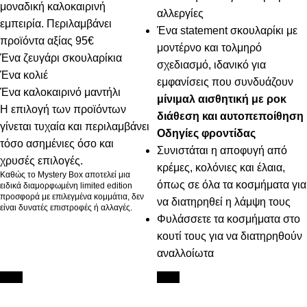
μοναδική καλοκαιρινή
αλλεργίες
εμπειρία. Περιλαμβάνει
Ένα statement σκουλαρίκι με
προϊόντα αξίας 95€
μοντέρνο και τολμηρό
Ένα ζευγάρι σκουλαρίκια
σχεδιασμό, ιδανικό για
Ένα κολιέ
εμφανίσεις που συνδυάζουν
Ένα καλοκαιρινό μαντήλι
μίνιμαλ αισθητική με ροκ
Η επιλογή των προϊόντων
διάθεση και αυτοπεποίθηση
γίνεται τυχαία και περιλαμβάνει
Οδηγίες φροντίδας
τόσο ασημένιες όσο και
Συνιστάται η αποφυγή από
χρυσές επιλογές.
κρέμες, κολόνιες και έλαια,
Καθώς το Mystery Box αποτελεί μια
όπως σε όλα τα κοσμήματα για
ειδικά διαμορφωμένη limited edition
προσφορά με επιλεγμένα κομμάτια, δεν
να διατηρηθεί η λάμψη τους
είναι δυνατές επιστροφές ή αλλαγές.
Φυλάσσετε τα κοσμήματα στο
κουτί τους για να διατηρηθούν
αναλλοίωτα
New
New