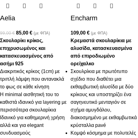
Aelia
Encharm
85,00
€
109,00
€
99,00
€
(με ΦΠΑ)
(με ΦΠΑ)
Σκουλαρίκι κρίκος,
Κρεμαστά σκουλαρίκια με
επιχρυσωμένος και
αλυσίδα, κατασκευασμένα
κατασκευασμένος από
από επιροδιωμένο
ασήμι 925
ορείχαλκο
Διακριτικός κρίκος (1cm) με
Σκουλρίκια με πρωτότυπο
τριπλή λάμψη που αντανακλά
σχέδιο που διαθέτει μια
το φως σε κάθε κίνηση
εκθαμβωτική αλυσίδα με δύο
Η minimal αισθητική του το
κρίκους και υποστηρίζει ένα
καθιστά ιδανικό για layering με
σαγηνευτικό μενταγιόν σε
περισσότερα σκουλαρίκια
σχήμα αμυγδάλου,
Ιδανικό για καθημερινή χρήση
διακοσμημένο με εκθαμβωτικά
αλλά και για elegant
κρύσταλλα pavé
συνδυασμούς
Κομψό κόσμημα με πολυτελές