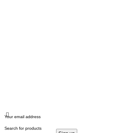
ΩΡΑΡΙΟ ΛΕΙΤΟΥΡΓΙΑΣ
Δευτέρα, Τετάρτη: 10:00 – 18:00
Τρίτη, Πέμπτη, Παρασκευή: 10:00 -14:00 –17:00- 21:00
Σάββατο: 10:00- 14:00
ΔΙΕΥΘΥΝΣΗ
Καλλιδοπούλου 14, Θεσσαλονίκη, 54642
ΧΟΝΔΡΙΚΗ ΠΩΛΗΣΗ
B2B
FOLLOW US
KRISTALLIA
2024 - ΓΕΜΗ: 170614906000. All rights reserved. Design by
THE JOKERS
.