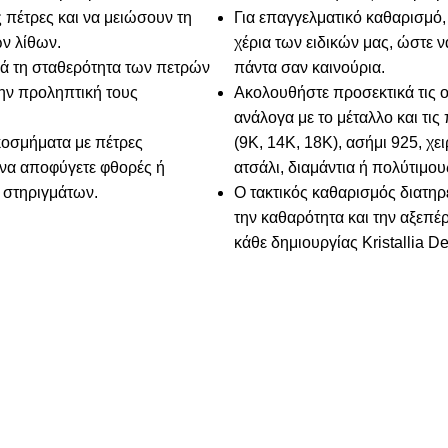
 πέτρες και να μειώσουν τη
Για επαγγελματικό καθαρισμό,
ν λίθων.
χέρια των ειδικών μας, ώστε 
κά τη σταθερότητα των πετρών
πάντα σαν καινούρια.
την προληπτική τους
Ακολουθήστε προσεκτικά τις 
ανάλογα με το μέταλλο και τις
οσμήματα με πέτρες
(9Κ, 14Κ, 18Κ), ασήμι 925, χε
 να αποφύγετε φθορές ή
ατσάλι, διαμάντια ή πολύτιμου
στηριγμάτων.
Ο τακτικός καθαρισμός διατηρ
την καθαρότητα και την αξεπέ
κάθε δημιουργίας Kristallia D