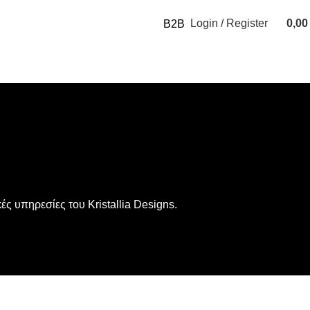
Login / Register
0,0
B2B
0
items
ς υπηρεσίες του Kristallia Designs.