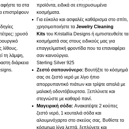
 αφήστε τα στα
προϊόντα, ειδικά σε επιχρυσωμένα
να επιστρέφουν
κοσμήματα.
Για εύκολο και ασφαλές καθάρισμα στο σπίτι,
οδηγίες
χρησιμοποιήστε τα
Jewelry Cleaning
 πέτρες: χρυσό
Kits
του Kristallia Designs ή εμπιστευθείτε τα
ιρουργικό
κοσμήματά σας στους ειδικούς μας για
ς λίθους.
επαγγελματική φροντίδα που τα επαναφέρει
εί τη λάμψη,
σαν καινούργια.
ραστη διάρκεια
Sterling Silver 925
esigns.
Ζεστό σαπουνόνερο:
Βουτήξτε το κόσμημά
σας σε ζεστό νερό με λίγο ήπιο
απορρυπαντικό πιάτων και τρίψτε απαλά με
μαλακή οδοντόβουρτσα. Ξεπλύνετε και
στεγνώστε με καθαρό πανί.
Μαγειρική σόδα:
Ανακατέψτε 2 κούπες
ζεστό νερό, 1 κουταλιά σόδα και
αλουμινόχαρτο στο σκεύος σας. Βυθίστε το
κόσμημα λίγα λεπτά, ξεπλύνετε και