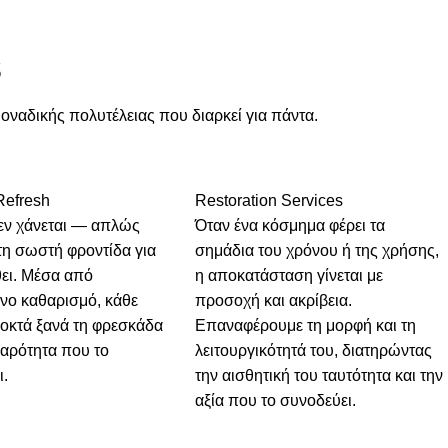
s
μοναδικής πολυτέλειας που διαρκεί για πάντα.
Refresh
Restoration Services
εν χάνεται — απλώς
Όταν ένα κόσμημα φέρει τα
 τη σωστή φροντίδα για
σημάδια του χρόνου ή της χρήσης,
θει. Μέσα από
η αποκατάσταση γίνεται με
ένο καθαρισμό, κάθε
προσοχή και ακρίβεια.
ποκτά ξανά τη φρεσκάδα
Επαναφέρουμε τη μορφή και τη
θαρότητα που το
λειτουργικότητά του, διατηρώντας
ι.
την αισθητική του ταυτότητα και την
αξία που το συνοδεύει.