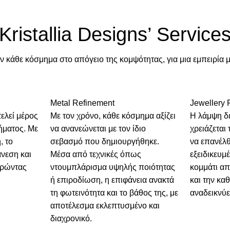
Kristallia Designs’ Service
ύν κάθε κόσμημα στο απόγειο της κομψότητας, για μια εμπειρία 
Metal Refinement
Jewellery 
ελεί μέρος
Με τον χρόνο, κάθε κόσμημα αξίζει
Η λάμψη δ
ήματος. Με
να ανανεώνεται με τον ίδιο
χρειάζεται
, το
σεβασμό που δημιουργήθηκε.
να επανέλ
άνεση και
Μέσα από τεχνικές όπως
εξειδικευμ
ηρώντας
ντουμπλάρισμα υψηλής ποιότητας
κομμάτι α
ή επιροδίωση, η επιφάνεια ανακτά
και την κα
τη φωτεινότητα και το βάθος της, με
αναδεικνύε
αποτέλεσμα εκλεπτυσμένο και
διαχρονικό.