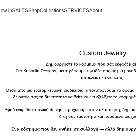
SHIPPING ON ORDERS OVER 100€
ew in
SALES
Shop
Collections
SERVICES
About
Custom Jewelry
Δημιουργήστε το κόσμημα που σας εκφράζει α
Στο Kristallia Designs, μετατρέπουμε την ιδέα σας σε μια μονα
αποκλειστικά για εσάς.
Μέσα από μια εξατομικευμένη διαδικασία, αποτυπώνουμε το όραμά σ
δίνοντάς σας τη δυνατότητα να δείτε και να εξελίξετε το κόσμημ
Αφού εγκριθεί το τελικό design, προχωράμε στην υλοποίηση, δημιου
δική σας ταυτότητα και παραμένει διαχρ
Ένα κόσμημα που δεν ανήκει σε συλλογή — αλλά δημιουργεί