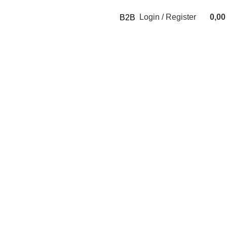
Login / Register
0,0
B2B
0
items