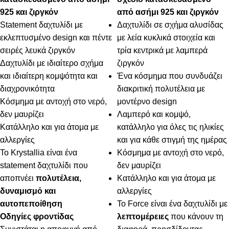
925 και ζιργκόν
από ασήμι 925 και ζιργκόν
Statement δαχτυλίδι με
Δαχτυλίδι σε σχήμα αλυσίδας
εκλεπτυσμένο design και πέντε
με λεία κυκλικά στοιχεία και
σειρές λευκά ζιργκόν
τρία κεντρικά με λαμπερά
Δαχτυλίδι με ιδιαίτερο σχήμα
ζιργκόν
και ιδιαίτερη κομψότητα και
Ένα κόσμημα που συνδυάζει
διαχρονικότητα
διακριτική πολυτέλεια με
Κόσμημα με αντοχή στο νερό,
μοντέρνο design
δεν μαυρίζει
Λαμπερό και κομψό,
Κατάλληλο και για άτομα με
κατάλληλο για όλες τις ηλικίες
αλλεργίες
και για κάθε στιγμή της ημέρας
Το Krystallia είναι ένα
Κόσμημα με αντοχή στο νερό,
statement δαχτυλίδι που
δεν μαυρίζει
αποπνέει
πολυτέλεια,
Κατάλληλο και για άτομα με
δυναμισμό και
αλλεργίες
αυτοπεποίθηση
Το Force είναι ένα δαχτυλίδι με
Οδηγίες φροντίδας
λεπτομέρειες
που κάνουν τη