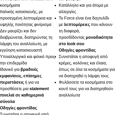
κοσμήματα
Κατάλληλο και για άτομα με
Ιταλικής κατασκευής, με
αλλεργίες
προσεγμένη λεπτομέρεια και
Το Force είναι ένα δαχτυλίδι
υψηλής ποιότητας φινίρισμα
με
λεπτομέρειες
που κάνουν
Δεν μαυρίζει και δεν
τη διαφορά,
διαβρώνεται, διατηρώντας τη
προσδίδοντας
μοναδικότητα
λάμψη του αναλλοίωτη, με
στο look σου
εγγύηση κατασκευαστή
Οδηγίες φροντίδας
Υποαλλεργικό και φιλικό προς
Συνιστάται η αποφυγή από
την επιδερμίδα
κρέμες, κολόνιες και έλαια,
Ιδανικό για
βραδινές
όπως σε όλα τα κοσμήματα για
εμφανίσεις, επίσημες
να διατηρηθεί η λάμψη τους
περιστάσεις
ή για να
Φυλάσσετε τα κοσμήματα στο
προσθέσετε μια
statement
κουτί τους για να διατηρηθούν
πινελιά σε καθημερινά
αναλλοίωτα
σύνολα
Οδηγίες φροντίδας
Συνιστάται η αποφυγή από