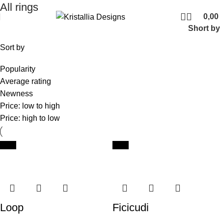
Join our newsletter and enjoy 10% Off
All rings
0,0
Short by
Sort by
Popularity
Average rating
Newness
Price: low to high
Price: high to low
New
New
Loop
Ficicudi