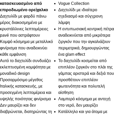
κατασκευασμένο από
Vogue Collection
επιροδιωμένο ορείχαλκο
Δαχτυλίδι με ιδιαίτερο
Δαχτυλίδι με φαρδύ πάνω
σχεδιασμό και σύγχρονη
μέρος διακοσμημένο με
λάμψη
κρυστάλλινες λεπτομέρειες
Η εντυπωσιακή κεντρική πέτρα
pavé που αστράφτουν
αναδεικνύεται από μικρότερα
Κομψό κόσμημα με μεταλλικό
ζιργκόν που την αγκαλιάζουν
φινίρισμα που αναδεικνύει
περιμετρικά, δημιουργώντας
κάθε εμφάνιση
ένα glam effect
Αυτό το δαχτυλίδι συνδυάζει
Το δαχτυλίδι κοσμείται από
εκλεπτυσμένη κομψότητα με
επιπλέον ζιργκόν στο πλάι της
μοναδικό design
γάμπας αριστερά και δεξιά που
Προσαρμόσιμο μέγεθος
προσθέτουν επιπλέον
Ιταλικής κατασκευής, με
φωτεινότητα και πολυτελή
προσεγμένη λεπτομέρεια και
αίσθηση
υψηλής ποιότητας φινίρισμα
Λαμπερό κόσμημα με αντοχή
Δεν μαυρίζει και δεν
στο νερό, δεν μαυρίζει
διαβρώνεται, διατηρώντας τη
Κατάλληλο και για άτομα με