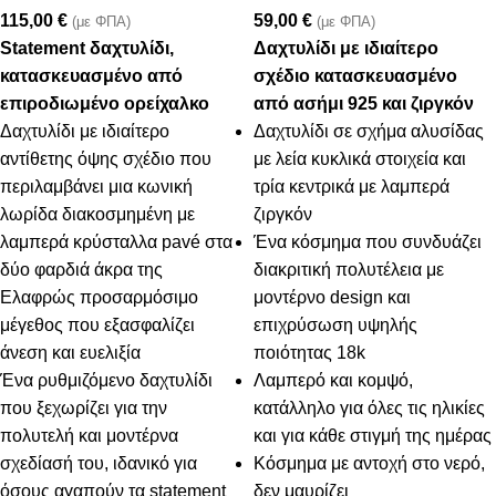
115,00
€
59,00
€
(με ΦΠΑ)
(με ΦΠΑ)
Statement δαχτυλίδι,
Δαχτυλίδι με ιδιαίτερο
κατασκευασμένο από
σχέδιο κατασκευασμένο
επιροδιωμένο ορείχαλκο
από ασήμι 925 και ζιργκόν
Δαχτυλίδι με ιδιαίτερο
Δαχτυλίδι σε σχήμα αλυσίδας
αντίθετης όψης σχέδιο που
με λεία κυκλικά στοιχεία και
περιλαμβάνει μια κωνική
τρία κεντρικά με λαμπερά
λωρίδα διακοσμημένη με
ζιργκόν
λαμπερά κρύσταλλα pavé στα
Ένα κόσμημα που συνδυάζει
δύο φαρδιά άκρα της
διακριτική πολυτέλεια με
Ελαφρώς προσαρμόσιμο
μοντέρνο design και
μέγεθος που εξασφαλίζει
επιχρύσωση υψηλής
άνεση και ευελιξία
ποιότητας 18k
Ένα ρυθμιζόμενο δαχτυλίδι
Λαμπερό και κομψό,
που ξεχωρίζει για την
κατάλληλο για όλες τις ηλικίες
πολυτελή και μοντέρνα
και για κάθε στιγμή της ημέρας
σχεδίασή του, ιδανικό για
Κόσμημα με αντοχή στο νερό,
όσους αγαπούν τα statement
δεν μαυρίζει