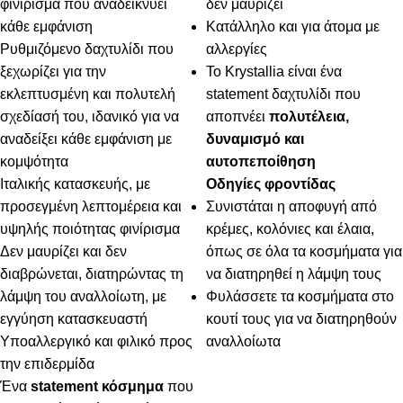
φινίρισμα που αναδεικνύει
δεν μαυρίζει
κάθε εμφάνιση
Κατάλληλο και για άτομα με
Ρυθμιζόμενο δαχτυλίδι που
αλλεργίες
ξεχωρίζει για την
Το Krystallia είναι ένα
εκλεπτυσμένη και πολυτελή
statement δαχτυλίδι που
σχεδίασή του, ιδανικό για να
αποπνέει
πολυτέλεια,
αναδείξει κάθε εμφάνιση με
δυναμισμό και
κομψότητα
αυτοπεποίθηση
Ιταλικής κατασκευής, με
Οδηγίες φροντίδας
προσεγμένη λεπτομέρεια και
Συνιστάται η αποφυγή από
υψηλής ποιότητας φινίρισμα
κρέμες, κολόνιες και έλαια,
Δεν μαυρίζει και δεν
όπως σε όλα τα κοσμήματα για
διαβρώνεται, διατηρώντας τη
να διατηρηθεί η λάμψη τους
λάμψη του αναλλοίωτη, με
Φυλάσσετε τα κοσμήματα στο
εγγύηση κατασκευαστή
κουτί τους για να διατηρηθούν
Υποαλλεργικό και φιλικό προς
αναλλοίωτα
την επιδερμίδα
Ένα
statement κόσμημα
που