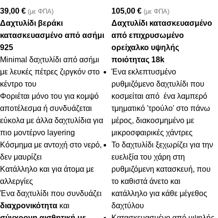
39,00
€
105,00
€
(με ΦΠΑ)
(με ΦΠΑ)
Δαχτυλίδι βεράκι
Δαχτυλίδι κατασκευασμένο
κατασκευασμένο από ασήμι
από επιχρυσωμένο
925
ορείχαλκο υψηλής
Minimal δαχτυλίδι από ασήμι
ποιότητας 18k
με λευκές πέτρες ζιργκόν στο
Ένα εκλεπτυσμένο
κέντρο του
ρυθμιζόμενο δαχτυλίδι που
Φοριέται μόνο του για κομψό
κοσμείται από ένα λαμπερό
αποτέλεσμα ή συνδυάζεται
τμηματικό 'τρούλο' στο πάνω
εύκολα με άλλα δαχτυλίδια για
μέρος, διακοσμημένο με
πιο μοντέρνο layering
μικροσφαιρικές χάντρες
Κόσμημα με αντοχή στο νερό,
Το δαχτυλίδι ξεχωρίζει για την
δεν μαυρίζει
ευελιξία του χάρη στη
Κατάλληλο και για άτομα με
ρυθμιζόμενη κατασκευή, που
αλλεργίες
το καθιστά άνετο και
Ένα δαχτυλίδι που συνδυάζει
κατάλληλο για κάθε μέγεθος
διαχρονικότητα
και
δαχτύλου
σύγχρονη αισθητική με
Κατασκευασμένο από υψηλής