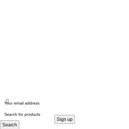
Τρίτη, Πέμπτη, Παρασκευή: 10:00 -14:00 –17:00- 21:00
Σάββατο: 10:00- 14:00
ΔΙΕΥΘΥΝΣΗ
Καλλιδοπούλου 14, Θεσσαλονίκη, 54642
ΧΟΝΔΡΙΚΗ ΠΩΛΗΣΗ
B2B
FOLLOW US
KRISTALLIA
2024 - ΓΕΜΗ: 170614906000. All rights reserved. Design by
THE JOKERS
.
Search