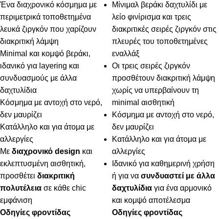
Ένα διαχρονικό κόσμημα με
Μίνιμαλ βεράκι δαχτυλίδι με
περιμετρικά τοποθετημένα
λείο φινίρισμα και τρεις
λευκά ζιργκόν που χαρίζουν
διακριτικές σειρές ζιργκόν στις
διακριτική λάμψη
πλευρές του τοποθετημένες
Minimal και κομψό βεράκι,
εναλλάξ
ιδανικό για layering και
Οι τρεις σειρές ζιργκόν
συνδυασμούς με άλλα
προσθέτουν διακριτική λάμψη
δαχτυλίδια
χωρίς να υπερβαίνουν τη
Κόσμημα με αντοχή στο νερό,
minimal αισθητική
δεν μαυρίζει
Κόσμημα με αντοχή στο νερό,
Κατάλληλο και για άτομα με
δεν μαυρίζει
αλλεργίες
Κατάλληλο και για άτομα με
Με
διαχρονικό design
και
αλλεργίες
εκλεπτυσμένη αισθητική,
Ιδανικό για καθημερινή χρήση
προσθέτει
διακριτική
ή για να
συνδυαστεί με άλλα
πολυτέλεια
σε κάθε chic
δαχτυλίδια
για ένα αρμονικό
εμφάνιση
και κομψό αποτέλεσμα
Οδηγίες φροντίδας
Οδηγίες φροντίδας