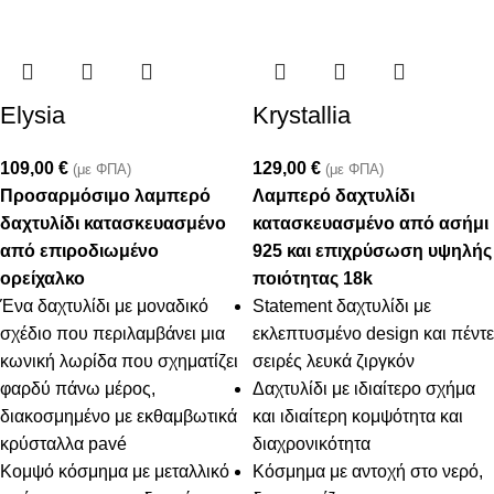
Elysia
Krystallia
109,00
€
129,00
€
(με ΦΠΑ)
(με ΦΠΑ)
Προσαρμόσιμο λαμπερό
Λαμπερό δαχτυλίδι
δαχτυλίδι κατασκευασμένο
κατασκευασμένο από ασήμι
από επιροδιωμένο
925 και επιχρύσωση υψηλής
ορείχαλκο
ποιότητας 18k
Ένα δαχτυλίδι με μοναδικό
Statement δαχτυλίδι με
σχέδιο που περιλαμβάνει μια
εκλεπτυσμένο design και πέντε
κωνική λωρίδα που σχηματίζει
σειρές λευκά ζιργκόν
φαρδύ πάνω μέρος,
Δαχτυλίδι με ιδιαίτερο σχήμα
διακοσμημένο με εκθαμβωτικά
και ιδιαίτερη κομψότητα και
κρύσταλλα pavé
διαχρονικότητα
Κομψό κόσμημα με μεταλλικό
Κόσμημα με αντοχή στο νερό,