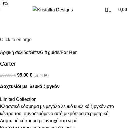
Join our newsletter and enjoy 10% Off
-9%
0,0
Click to enlarge
Αρχική σελίδα
Gifts
Gift guide
For Her
Carter
99,00
€
109,00
€
(με ΦΠΑ)
Δαχτυλίδι με λευκά ζιργκόν
Limited Collection
Κλασσικό κόσμημα με μεγάλο λευκό κυκλικό ζιργκόν στο
κέντρο του, συνοδευόμενο από μικρότερα περιμετρικά
Λαμπερό κόσμημα με αντοχή στο νερό
Κατάλληλο και για άτομα με αλλεργίες