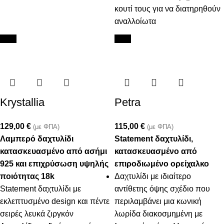
κουτί τους για να διατηρηθούν
αναλλοίωτα
New
New
Krystallia
Petra
129,00
€
115,00
€
(με ΦΠΑ)
(με ΦΠΑ)
Λαμπερό δαχτυλίδι
Statement δαχτυλίδι,
κατασκευασμένο από ασήμι
κατασκευασμένο από
925 και επιχρύσωση υψηλής
επιροδιωμένο ορείχαλκο
ποιότητας 18k
Δαχτυλίδι με ιδιαίτερο
Statement δαχτυλίδι με
αντίθετης όψης σχέδιο που
εκλεπτυσμένο design και πέντε
περιλαμβάνει μια κωνική
σειρές λευκά ζιργκόν
λωρίδα διακοσμημένη με