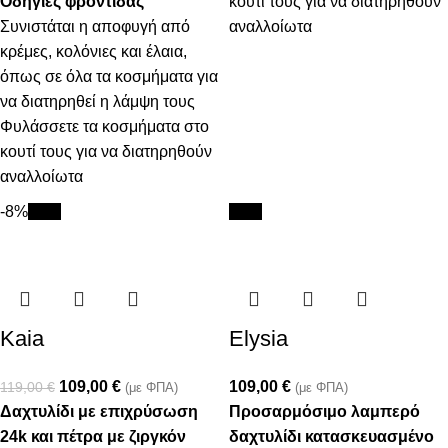
Οδηγίες φροντίδας
κουτί τους για να διατηρηθούν
Συνιστάται η αποφυγή από
αναλλοίωτα
κρέμες, κολόνιες και έλαια,
όπως σε όλα τα κοσμήματα για
να διατηρηθεί η λάμψη τους
Φυλάσσετε τα κοσμήματα στο
κουτί τους για να διατηρηθούν
αναλλοίωτα
-8%
New
New
Kaia
Elysia
109,00
€
109,00
€
119,00
€
(με ΦΠΑ)
(με ΦΠΑ)
Δαχτυλίδι με επιχρύσωση
Προσαρμόσιμο λαμπερό
24k και πέτρα με ζιργκόν
δαχτυλίδι κατασκευασμένο