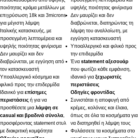
ποιότητας κράμα μετάλλων με
υψηλής ποιότητας φινίρισμα
επιχρύσωση 18k και 3microns
Δεν μαυρίζει και δεν
για μέγιστη λάμψη
διαβρώνεται, διατηρώντας τη
Ιταλικής κατασκευής, με
λάμψη του αναλλοίωτη, με
προσεγμένη λεπτομέρεια και
εγγύηση κατασκευαστή
υψηλής ποιότητας φινίρισμα
Υποαλλεργικό και φιλικό προς
Δεν μαυρίζει και δεν
την επιδερμίδα
διαβρώνεται, με εγγύηση από
Ένα
statement αξεσουάρ
τον κατασκευαστή
που φωτίζει κάθε εμφάνιση,
Υποαλλεργικό κόσμημα και
ιδανικό για
ξεχωριστές
φιλικό προς την επιδερμίδα
περιστάσεις
Ιδανικό για
επίσημες
Οδηγίες φροντίδας
περιστάσεις
ή για να
Συνιστάται η αποφυγή από
προσθέσετε μια
λάμψη σε
κρέμες, κολόνιες και έλαια,
casual και βραδινά σύνολα
,
όπως σε όλα τα κοσμήματα για
προσφέροντας statement στυλ
να διατηρηθεί η λάμψη τους
με διακριτική κομψότητα
Φυλάσσετε τα κοσμήματα στο