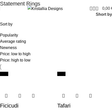
Join our newsletter and enjoy 10% Off
Statement Rings
0
0,00
Short by
Sort by
Popularity
Average rating
Newness
Price: low to high
Price: high to low
New
New
Ficicudi
Tafari