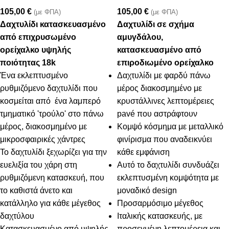
105,00
€
105,00
€
(με ΦΠΑ)
(με ΦΠΑ)
Δαχτυλίδι κατασκευασμένο
Δαχτυλίδι σε σχήμα
από επιχρυσωμένο
αμυγδάλου,
ορείχαλκο υψηλής
κατασκευασμένο από
ποιότητας 18k
επιροδιωμένο ορείχαλκο
Ένα εκλεπτυσμένο
Δαχτυλίδι με φαρδύ πάνω
ρυθμιζόμενο δαχτυλίδι που
μέρος διακοσμημένο με
κοσμείται από ένα λαμπερό
κρυστάλλινες λεπτομέρειες
τμηματικό 'τρούλο' στο πάνω
pavé που αστράφτουν
μέρος, διακοσμημένο με
Κομψό κόσμημα με μεταλλικό
μικροσφαιρικές χάντρες
φινίρισμα που αναδεικνύει
Το δαχτυλίδι ξεχωρίζει για την
κάθε εμφάνιση
ευελιξία του χάρη στη
Αυτό το δαχτυλίδι συνδυάζει
ρυθμιζόμενη κατασκευή, που
εκλεπτυσμένη κομψότητα με
το καθιστά άνετο και
μοναδικό design
κατάλληλο για κάθε μέγεθος
Προσαρμόσιμο μέγεθος
δαχτύλου
Ιταλικής κατασκευής, με
Κατασκευασμένο από υψηλής
προσεγμένη λεπτομέρεια και