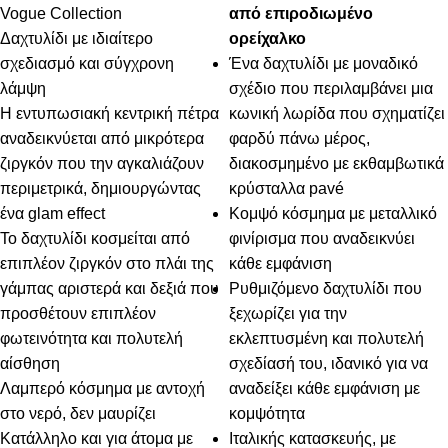
Vogue Collection
από επιροδιωμένο
Δαχτυλίδι με ιδιαίτερο
ορείχαλκο
σχεδιασμό και σύγχρονη
Ένα δαχτυλίδι με μοναδικό
λάμψη
σχέδιο που περιλαμβάνει μια
Η εντυπωσιακή κεντρική πέτρα
κωνική λωρίδα που σχηματίζει
αναδεικνύεται από μικρότερα
φαρδύ πάνω μέρος,
ζιργκόν που την αγκαλιάζουν
διακοσμημένο με εκθαμβωτικά
περιμετρικά, δημιουργώντας
κρύσταλλα pavé
ένα glam effect
Κομψό κόσμημα με μεταλλικό
Το δαχτυλίδι κοσμείται από
φινίρισμα που αναδεικνύει
επιπλέον ζιργκόν στο πλάι της
κάθε εμφάνιση
γάμπας αριστερά και δεξιά που
Ρυθμιζόμενο δαχτυλίδι που
προσθέτουν επιπλέον
ξεχωρίζει για την
φωτεινότητα και πολυτελή
εκλεπτυσμένη και πολυτελή
αίσθηση
σχεδίασή του, ιδανικό για να
Λαμπερό κόσμημα με αντοχή
αναδείξει κάθε εμφάνιση με
στο νερό, δεν μαυρίζει
κομψότητα
Κατάλληλο και για άτομα με
Ιταλικής κατασκευής, με