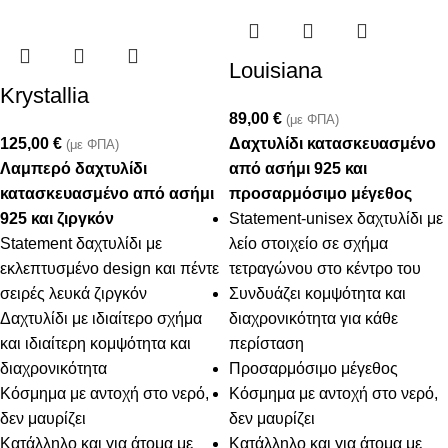
Louisiana
Krystallia
89,00
€
(με ΦΠΑ)
125,00
€
Δαχτυλίδι κατασκευασμένο
(με ΦΠΑ)
Λαμπερό δαχτυλίδι
από ασήμι 925 και
κατασκευασμένο από ασήμι
προσαρμόσιμο μέγεθος
925 και ζιργκόν
Statement-unisex δαχτυλίδι με
Statement δαχτυλίδι με
λείο στοιχείο σε σχήμα
εκλεπτυσμένο design και πέντε
τετραγώνου στο κέντρο του
σειρές λευκά ζιργκόν
Συνδυάζει κομψότητα και
Δαχτυλίδι με ιδιαίτερο σχήμα
διαχρονικότητα για κάθε
και ιδιαίτερη κομψότητα και
περίσταση
διαχρονικότητα
Προσαρμόσιμο μέγεθος
Κόσμημα με αντοχή στο νερό,
Κόσμημα με αντοχή στο νερό,
δεν μαυρίζει
δεν μαυρίζει
Κατάλληλο και για άτομα με
Κατάλληλο και για άτομα με