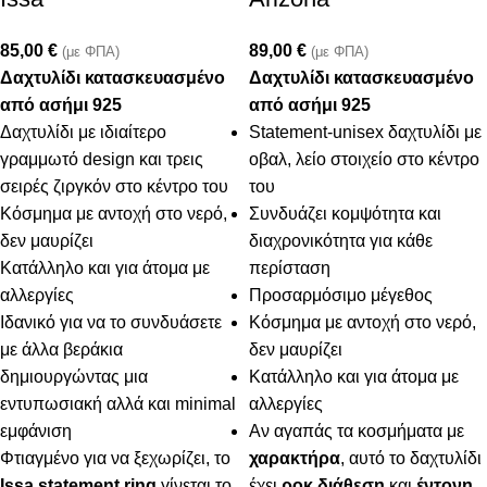
85,00
€
89,00
€
(με ΦΠΑ)
(με ΦΠΑ)
Δαχτυλίδι κατασκευασμένο
Δαχτυλίδι κατασκευασμένο
από ασήμι 925
από ασήμι 925
Δαχτυλίδι με ιδιαίτερο
Statement-unisex δαχτυλίδι με
γραμμωτό design και τρεις
οβαλ, λείο στοιχείο στο κέντρο
σειρές ζιργκόν στο κέντρο του
του
Κόσμημα με αντοχή στο νερό,
Συνδυάζει κομψότητα και
δεν μαυρίζει
διαχρονικότητα για κάθε
Κατάλληλο και για άτομα με
περίσταση
αλλεργίες
Προσαρμόσιμο μέγεθος
Ιδανικό για να το συνδυάσετε
Κόσμημα με αντοχή στο νερό,
με άλλα βεράκια
δεν μαυρίζει
δημιουργώντας μια
Κατάλληλο και για άτομα με
εντυπωσιακή αλλά και minimal
αλλεργίες
εμφάνιση
Αν αγαπάς τα κοσμήματα με
Φτιαγμένο για να ξεχωρίζει, το
χαρακτήρα
, αυτό το δαχτυλίδι
Issa statement ring
γίνεται το
έχει
ροκ διάθεση
και
έντονη