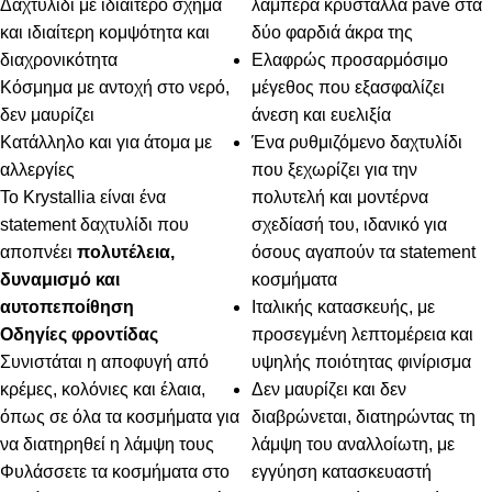
Δαχτυλίδι με ιδιαίτερο σχήμα
λαμπερά κρύσταλλα pavé στα
και ιδιαίτερη κομψότητα και
δύο φαρδιά άκρα της
διαχρονικότητα
Ελαφρώς προσαρμόσιμο
Κόσμημα με αντοχή στο νερό,
μέγεθος που εξασφαλίζει
δεν μαυρίζει
άνεση και ευελιξία
Κατάλληλο και για άτομα με
Ένα ρυθμιζόμενο δαχτυλίδι
αλλεργίες
που ξεχωρίζει για την
Το Krystallia είναι ένα
πολυτελή και μοντέρνα
statement δαχτυλίδι που
σχεδίασή του, ιδανικό για
αποπνέει
πολυτέλεια,
όσους αγαπούν τα statement
δυναμισμό και
κοσμήματα
αυτοπεποίθηση
Ιταλικής κατασκευής, με
Οδηγίες φροντίδας
προσεγμένη λεπτομέρεια και
Συνιστάται η αποφυγή από
υψηλής ποιότητας φινίρισμα
κρέμες, κολόνιες και έλαια,
Δεν μαυρίζει και δεν
όπως σε όλα τα κοσμήματα για
διαβρώνεται, διατηρώντας τη
να διατηρηθεί η λάμψη τους
λάμψη του αναλλοίωτη, με
Φυλάσσετε τα κοσμήματα στο
εγγύηση κατασκευαστή