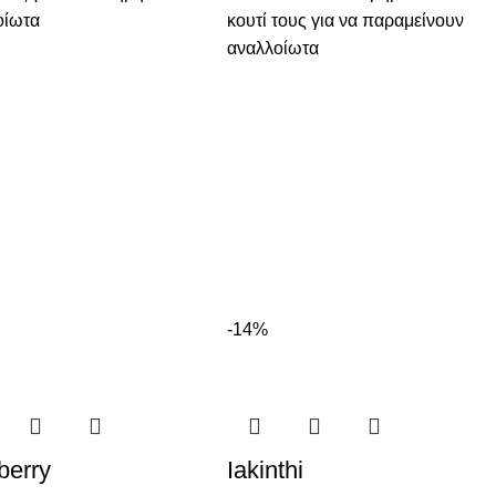
οίωτα
κουτί τους για να παραμείνουν
αναλλοίωτα
-14%
berry
Iakinthi