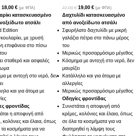
18,00
€
19,00
€
€
22,00
€
(με ΦΠΑ)
(με ΦΠΑ)
αρίκι κατασκευασμένο
Δαχτυλίδι κατασκευασμένο
νοξείδωτο ατσάλι
από ανοξείδωτο ατσάλι
d Edition
Σφυρήλατο δαχτυλίδι με μικρή
κουλαρίκι, με χρυσή
γαλάζια πέτρα στο πάνω μέρος
η επιφάνεια στο πίσω
του
του
Μερικώς προσαρμόσιμο μέγεθος
ει σταθερό και ασφαλές
Κόσμημα με αντοχή στο νερό, δεν
πωμα
μαυρίζει
α με αντοχή στο νερό, δεν
Κατάλληλο και για άτομα με
ει
αλλεργίες
ηλο και για άτομα με
Μερικώς προσαρμόσιμο μέγεθος
ίες
Οδηγίες φροντίδας
ες φροντίδας
Συνιστάται η αποφυγή από
τάται η αποφυγή από
κρέμες, κολόνιες και έλαια, όπως
, κολόνιες και έλαια, όπως
σε όλα τα κοσμήματα για να
 τα κοσμήματα για να
διατηρηθεί η λάμψη τους