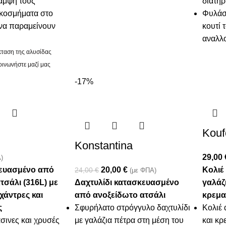
λάμψη τους
διατηρ
κοσμήματα στο
Φυλάσ
 να παραμείνουν
κουτί 
αναλλ
έκταση της αλυσίδας
ινωνήστε μαζί μας
-17%
Kouf
Konstantina
29,00
)
κευασμένο από
20,00
€
Κολιέ
24,00
€
(με ΦΠΑ)
τσάλι (316L) με
Δαχτυλίδι κατασκευασμένο
γαλάζ
άντρες και
από ανοξείδωτο ατσάλι
κρεμα
ς
Σφυρήλατο στρόγγυλο δαχτυλίδι
Κολιέ 
σινες και χρυσές
με γαλάζια πέτρα στη μέση του
και κρ