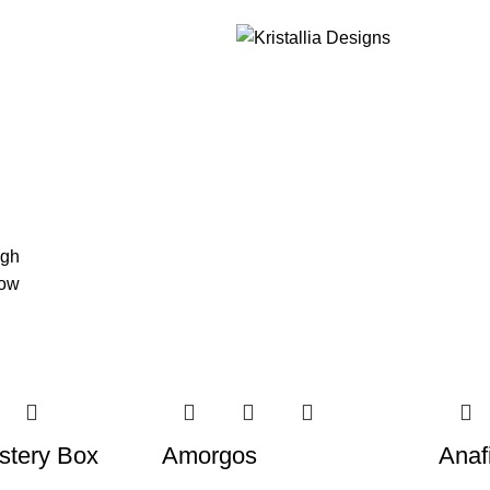
Join our newsletter and enjoy 10% Off
igh
low
stery Box
Amorgos
Anaf