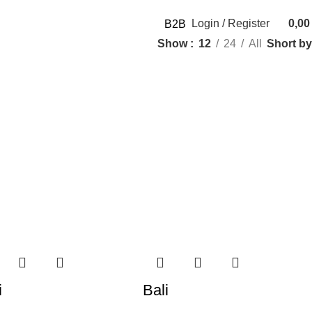
Login / Register
0,0
B2B
0
items
Short by
Show
12
24
All
i
Bali