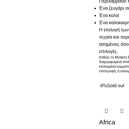
Περιλαμβάνει 
Ένα ζευγάρι σ
Ένα κολιέ
Ένα καλοκαιρι
Η επιλογή των
τυχαία και περ
ασημένιες όσο
επιλογές.
Καθώς το Mystery B
διαμορφωμένη limi
επιλεγμένα κομμάτια
επιστροφές ή αλλαγ
-9%
Sold out
Africa