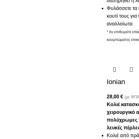
διατηρηθεί η 
Φυλάσσετε τα 
κουτί τους για
αναλλοίωτα
* Αν επιθυμείτε επ
κουμπώματος επικο
Ionian
28,00
€
(με ΦΠΑ
Κολιέ κατασ
χειρουργικό α
πολύχρωμες χ
λευκές πέρλε
Κολιέ από πρά