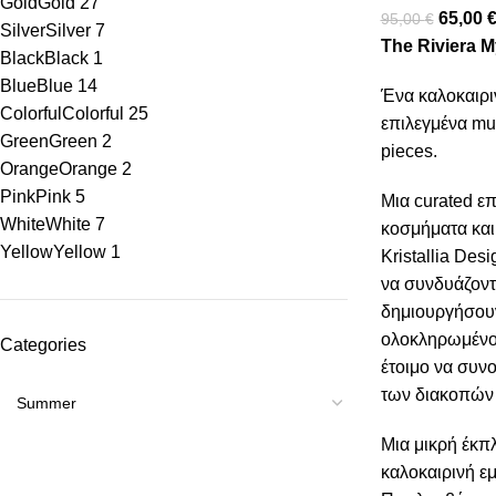
Gold
Gold
27
65,00
95,00
€
Silver
Silver
7
The Riviera 
Black
Black
1
Blue
Blue
14
Ένα καλοκαιρι
Colorful
Colorful
25
επιλεγμένα mu
Green
Green
2
pieces.
Orange
Orange
2
Pink
Pink
5
Μια curated ε
White
White
7
κοσμήματα και
Yellow
Yellow
1
Kristallia Des
να συνδυάζοντ
δημιουργήσου
ολοκληρωμένο 
Categories
έτοιμο να συνο
των διακοπών
Μια μικρή έκπλ
καλοκαιρινή εμ