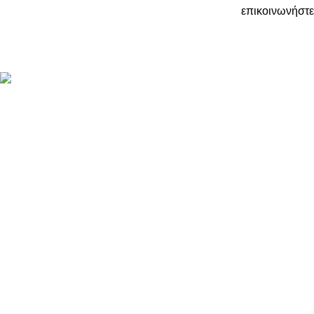
επικοινωνήστε
ΠΛΗΡΟΦΟΡΙ
ABOUT US
ΕΠΙΚΟΙΝΩΝΙΑ
ΤΡΟΠΟΙ ΠΛΗ
ΤΡΟΠΟΙ ΚΑΙ 
ΠΟΛΙΤΙΚΗ Ε
ΠΑΡΑΚΟΛΟΥΘ
LOYALTY CL
ΟΡΟΙ ΧΡΗΣΗ
ΠΟΛΙΤΙΚΗ Α