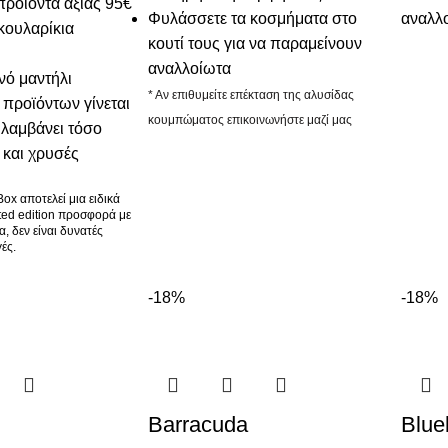
προϊόντα αξίας 95€
Φυλάσσετε τα κοσμήματα στο
αναλλ
κουλαρίκια
κουτί τους για να παραμείνουν
αναλλοίωτα
νό μαντήλι
* Αν επιθυμείτε επέκταση της αλυσίδας
 προϊόντων γίνεται
κουμπώματος επικοινωνήστε μαζί μας
ιλαμβάνει τόσο
 και χρυσές
ox αποτελεί μια ειδικά
ted edition προσφορά με
, δεν είναι δυνατές
ές.
-18%
-18%
Barracuda
Blue