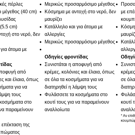
υκές πέρλες
Μερικώς προσαρμόσιμο μέγεθος
Προσα
 μέγεθος (40 cm)
Κόσμημα με αντοχή στο νερό, δεν
με επέ
λυσίδας
μαυρίζει
κουμπ
(5.5 cm)
Κατάλληλο και για άτομα με
Κόσμημ
τοχή στο νερό, δεν
αλλεργίες
μαυρίζ
Μερικώς προσαρμόσιμο μέγεθος
Κατάλλ
για άτομα με
αλλεργ
Οδηγίες φροντίδας
Οδηγί
τίδας
Συνιστάται η αποφυγή από
Συνισ
αποφυγή από
κρέμες, κολόνιες και έλαια, όπως
κρέμες
ες και έλαια, όπως
σε όλα τα κοσμήματα για να
σε όλα
ήματα για να
διατηρηθεί η λάμψη τους
διατηρ
λάμψη τους
Φυλάσσετε τα κοσμήματα στο
Φυλάσ
κοσμήματα στο
κουτί τους για να παραμείνουν
κουτί 
 να παραμείνουν
αναλλοίωτα
αναλλ
* Αν επι
κουμπώμ
ε επέκταση της
μπώματος