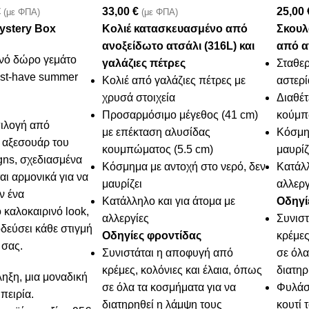
€
33,00
€
25,00
(με ΦΠΑ)
(με ΦΠΑ)
Mystery Box
Κολιέ κατασκευασμένο από
Σκουλ
ανοξείδωτο ατσάλι (316L) και
από α
νό δώρο γεμάτο
γαλάζιες πέτρες
Σταθερ
st-have summer
Κολιέ από γαλάζιες πέτρες με
αστερί
χρυσά στοιχεία
Διαθέτ
Προσαρμόσιμο μέγεθος (41 cm)
κούμ
πιλογή από
με επέκταση αλυσίδας
Κόσμημ
 αξεσουάρ του
κουμπώματος (5.5 cm)
μαυρίζ
igns, σχεδιασμένα
Κόσμημα με αντοχή στο νερό, δεν
Κατάλλ
αι αρμονικά για να
μαυρίζει
αλλεργ
ν ένα
Κατάλληλο και για άτομα με
Οδηγί
καλοκαιρινό look,
αλλεργίες
Συνισ
δεύσει κάθε στιγμή
Οδηγίες φροντίδας
κρέμες
 σας.
Συνιστάται η αποφυγή από
σε όλα
κρέμες, κολόνιες και έλαια, όπως
διατηρ
ηξη, μια μοναδική
σε όλα τα κοσμήματα για να
Φυλάσ
πειρία.
διατηρηθεί η λάμψη τους
κουτί 