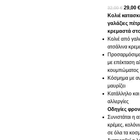
29,00
32,00
€
Κολιέ κατασκ
γαλάζιες πέτρ
κρεμαστά στο
Κολιέ από γαλά
ατσάλινα κρεμ
Προσαρμόσιμο
με επέκταση α
κουμπώματος 
Κόσμημα με αν
μαυρίζει
Κατάλληλο και 
αλλεργίες
Οδηγίες φρον
Συνιστάται η 
κρέμες, κολόνι
σε όλα τα κοσμ