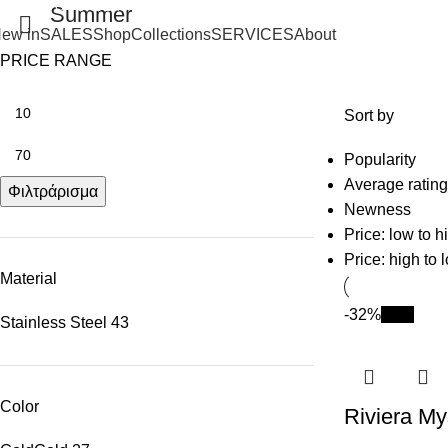
SHIPPING ON ORDERS OVER 100€
Summer
ew in
SALES
Shop
Collections
SERVICES
About
PRICE RANGE
Sort by
Popularity
Average rating
Φιλτράρισμα
Newness
Price: low to h
Price: high to 
Material
-32%
New
Stainless Steel
43
Color
Riviera My