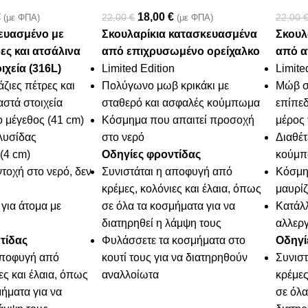
€
18,00
€
22,00
€
22,00
(με ΦΠΑ)
(με ΦΠΑ)
ευασμένο με
Σκουλαρίκια κατασκευασμένα
Σκουλ
ες και ατσάλινα
από επιχρυσωμένο ορείχαλκο
από α
ιχεία (316L)
Limited Edition
Limite
ζιες πέτρες και
Πολύγωνο μωβ κρικάκι με
Μώβ σ
αστά στοιχεία
σταθερό και ασφαλές κούμπωμα
επίπεδ
 μέγεθος (41 cm)
Κόσμημα που απαιτεί προσοχή
μέρος 
λυσίδας
στο νερό
Διαθέτ
(4 cm)
Οδηγίες φροντίδας
κούμ
τοχή στο νερό, δεν
Συνιστάται η αποφυγή από
Κόσμημ
κρέμες, κολόνιες και έλαια, όπως
μαυρίζ
για άτομα με
σε όλα τα κοσμήματα για να
Κατάλλ
διατηρηθεί η λάμψη τους
αλλεργ
τίδας
Φυλάσσετε τα κοσμήματα στο
Οδηγί
αποφυγή από
κουτί τους για να διατηρηθούν
Συνισ
ες και έλαια, όπως
αναλλοίωτα
κρέμες
ήματα για να
σε όλα