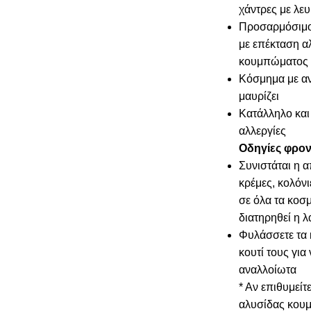
χάντρες με λε
Προσαρμόσιμο
με επέκταση α
κουμπώματος 
Κόσμημα με αν
μαυρίζει
Κατάλληλο και 
αλλεργίες
Οδηγίες φρον
Συνιστάται η 
κρέμες, κολόνι
σε όλα τα κοσμ
διατηρηθεί η 
Φυλάσσετε τα 
κουτί τους για
αναλλοίωτα
* Αν επιθυμείτ
αλυσίδας κου