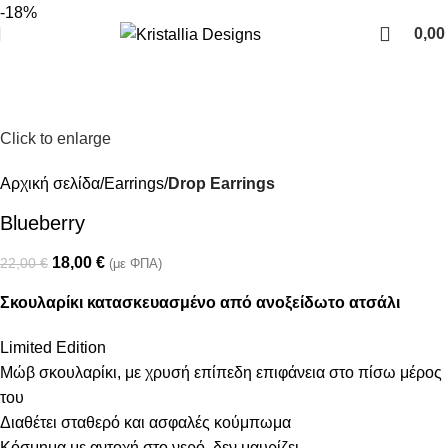
Join our newsletter and enjoy 10% Off
-18%
0,0
Click to enlarge
Αρχική σελίδα
Earrings
Drop Earrings
Blueberry
18,00
€
22,00
€
(με ΦΠΑ)
Σκουλαρίκι κατασκευασμένο από ανοξείδωτο ατσάλι
Limited Edition
Μώβ σκουλαρίκι, με χρυσή επίπεδη επιφάνεια στο πίσω μέρος
του
Διαθέτει σταθερό και ασφαλές κούμπωμα
Κόσμημα με αντοχή στο νερό, δεν μαυρίζει