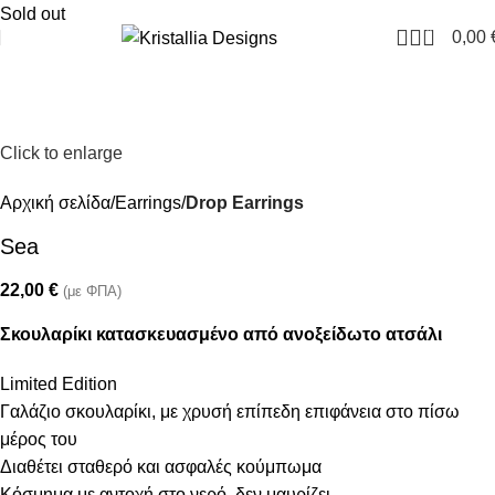
Join our newsletter and enjoy 10% Off
Sold out
0
0,00
Click to enlarge
Αρχική σελίδα
Earrings
Drop Earrings
Sea
22,00
€
(με ΦΠΑ)
Σκουλαρίκι κατασκευασμένο από ανοξείδωτο ατσάλι
Limited Edition
Γαλάζιο σκουλαρίκι, με χρυσή επίπεδη επιφάνεια στο πίσω
μέρος του
Διαθέτει σταθερό και ασφαλές κούμπωμα
Κόσμημα με αντοχή στο νερό, δεν μαυρίζει