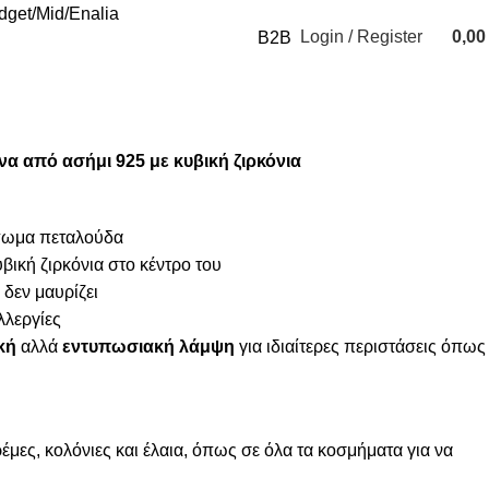
udget
Mid
Enalia
Login / Register
0,0
B2B
0
items
α από ασήμι 925 με κυβική ζιρκόνια
μπωμα πεταλούδα
υβική ζιρκόνια στο κέντρο του
 δεν μαυρίζει
λλεργίες
κή
αλλά
εντυπωσιακή λάμψη
για ιδιαίτερες περιστάσεις όπως
μες, κολόνιες και έλαια, όπως σε όλα τα κοσμήματα για να