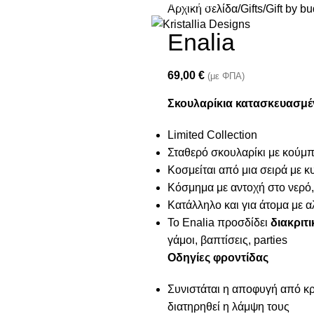
Join our newsletter and enjoy 10% Off
Αρχική σελίδα
Gifts
Gift by b
Enalia
69,00
€
(με ΦΠΑ)
Σκουλαρίκια κατασκευασμέν
Limited Collection
Σταθερό σκουλαρίκι με κού
Κοσμείται από μια σειρά με κ
Κόσμημα με αντοχή στο νερό,
Κατάλληλο και για άτομα με α
Το Enalia προσδίδει
διακριτι
γάμοι, βαπτίσεις, parties
Οδηγίες φροντίδας
Συνιστάται η αποφυγή από κρέ
διατηρηθεί η λάμψη τους