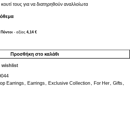
κουτί τους για να διατηρηθούν αναλλοίωτα
πόθεμα
Πόντοι
- αξίας
4,14
€
Προσθήκη στο καλάθι
 wishlist
0044
op Earrings
,
Earrings
,
Exclusive Collection
,
For Her
,
Gifts
,