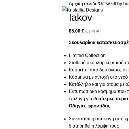
Join our newsletter and enjoy 10% Off
Αρχική σελίδα
Gifts
Gift by b
Iakov
85,00
€
(με ΦΠΑ)
Σκουλαρίκια κατασκευασμέν
Limited Collection
Σταθερό σκουλαρίκι με κού
Κοσμείται από δύο άνισες σει
Κόσμημα με αντοχή στο νερό
Κατάλληλο και για άτομα με α
Εντυπωσιακό κόσμημα που 
επιλογή για
ιδιαίτερες περισ
Οδηγίες φροντίδας
Συνιστάται η αποφυγή από κρέ
διατηρηθεί η λάμψη τους