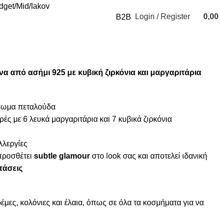
udget
Mid
Iakov
Login / Register
0,0
B2B
0
items
α από ασήμι 925 με κυβική ζιρκόνια και μαργαριτάρια
μπωμα πεταλούδα
ρές με 6 λευκά μαργαριτάρια και 7 κυβικά ζιρκόνια
λλεργίες
προσθέτει
subtle glamour
στο look σας και αποτελεί ιδανική
τάσεις
μες, κολόνιες και έλαια, όπως σε όλα τα κοσμήματα για να