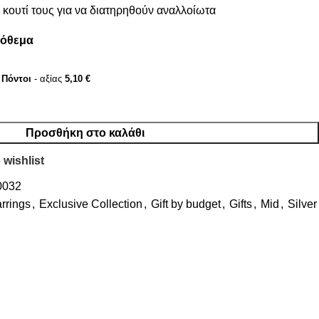
κουτί τους για να διατηρηθούν αναλλοίωτα
πόθεμα
Πόντοι
- αξίας
5,10
€
Προσθήκη στο καλάθι
 wishlist
0032
rrings
,
Exclusive Collection
,
Gift by budget
,
Gifts
,
Mid
,
Silver