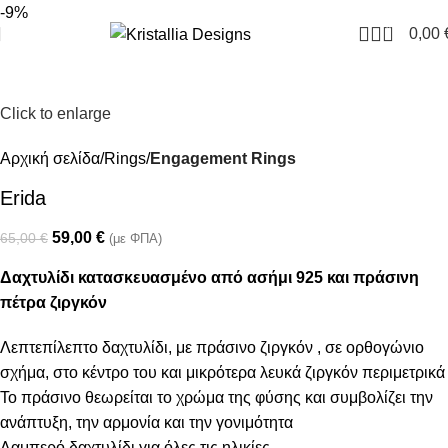
Join our newsletter and enjoy 10% Off
-9%
0
0,00
Click to enlarge
Αρχική σελίδα
Rings
Engagement Rings
Erida
59,00
€
65,00
€
(με ΦΠΑ)
Δαχτυλίδι κατασκευασμένο από ασήμι 925 και πράσινη
πέτρα ζιργκόν
Λεπτεπίλεπτο δαχτυλίδι, με πράσινο ζιργκόν , σε ορθογώνιο
σχήμα, στο κέντρο του και μικρότερα λευκά ζιργκόν περιμετρικά
Το πράσινο θεωρείται το χρώμα της φύσης και συμβολίζει την
ανάπτυξη, την αρμονία και την γονιμότητα
Λαμπερό δαχτυλίδι για όλες τις ηλικίες