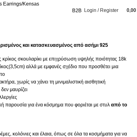
 Earrings
Kensas
Login / Register
0,0
B2B
0
items
αρισμένος και κατασκευασμένος από ασήμι 925
ς κρίκος σκουλαρίκι με επιχρύσωση υψηλής ποιότητας 18k
ίκος(3,5cm) αλλά με εμφανές σχέδιο που προσθέτει μια
πο
ακτήρα, χωρίς να χάνει τη μινιμαλιστική αισθητική
 δεν μαυρίζει
λλεργίες
κή παρουσία για ένα κόσμημα που φοριέται με στυλ
από το
μες, κολόνιες και έλαια, όπως σε όλα τα κοσμήματα για να