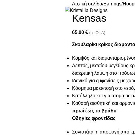
Join our newsletter and enjoy 10% Off
Αρχική σελίδα
Earrings
Hoops
Kensas
65,00
€
(με ΦΠΑ)
Σκουλαρίκι κρίκος διαμαντ
Κομψός και διαμανταρισμένο
Λεπτός, μεσαίου μεγέθους κρ
διακριτική λάμψη στο πρόσω
Ιδανικό για εμφανίσεις με χαρ
Κόσμημα με αντοχή στο νερό,
Κατάλληλο και για άτομα με α
Καθαρή αισθητική και αρμονι
πρωί έως το βράδυ
Οδηγίες φροντίδας
Συνιστάται η αποφυγή από κρέ