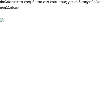
Φυλάσσετε τα κοσμήματα στο κουτί τους για να διατηρηθούν
αναλλοίωτα
ΠΛΗΡΟΦΟΡΙΕΣ
ABOUT US
ΕΠΙΚΟΙΝΩΝΙΑ
ΤΡΟΠΟΙ ΠΛΗΡΩΜΗΣ
ΤΡΟΠΟΙ ΚΑΙ ΕΞΟΔΑ ΑΠΟΣΤΟΛΗΣ
ΠΟΛΙΤΙΚΗ ΕΠΙΣΤΡΟΦΩΝ
ΠΑΡΑΚΟΛΟΥΘΗΣΗ ΠΑΡΑΓΓΕΛΙΑΣ
LOYALTY CLUB
ΟΡΟΙ ΧΡΗΣΗΣ
ΠΟΛΙΤΙΚΗ ΑΠΟΡΡΗΤΟΥ
ΕΠΙΚΟΙΝΩΝΙΑ