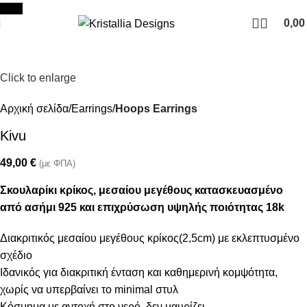
Join our newsletter and enjoy 10% Off
New
0,0
Click to enlarge
Αρχική σελίδα
Earrings
Hoops Earrings
Kivu
49,00
€
(με ΦΠΑ)
Σκουλαρίκι κρίκος, μεσαίου μεγέθους κατασκευασμένο
από ασήμι 925 και επιχρύσωση υψηλής ποιότητας 18k
Διακριτικός μεσαίου μεγέθους κρίκος(2,5cm) με εκλεπτυσμένο
σχέδιο
Ιδανικός για διακριτική ένταση και καθημερινή κομψότητα,
χωρίς να υπερβαίνει το minimal στυλ
Κόσμημα με αντοχή στο νερό, δεν μαυρίζει