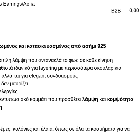
 Earrings
Aelia
0,0
B2B
0
items
σωμένος και κατασκευασμένος από ασήμι 925
 τριπλή λάμψη που αντανακλά το φως σε κάθε κίνηση
αθιστά ιδανικό για layering με περισσότερα σκουλαρίκια
η αλλά και για elegant συνδυασμούς
 δεν μαυρίζει
λλεργίες
λά εντυπωσιακό κομμάτι που προσθέτει
λάμψη
και
κομψότητα
η
μες, κολόνιες και έλαια, όπως σε όλα τα κοσμήματα για να