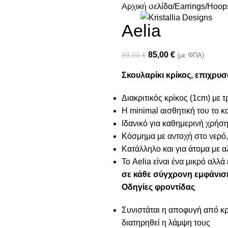
Join our newsletter and enjoy 10% Off
Αρχική σελίδα
Earrings
Hoops
Aelia
85,00
€
99,00
€
(με ΦΠΑ)
Σκουλαρίκι κρίκος, επιχρυ
Διακριτικός κρίκος (1cm) με
Η minimal αισθητική του το κ
Ιδανικό για καθημερινή χρήσ
Κόσμημα με αντοχή στο νερό,
Κατάλληλο και για άτομα με α
Το Aelia είναι ένα μικρό αλ
σε κάθε σύγχρονη εμφάνισ
Οδηγίες φροντίδας
Συνιστάται η αποφυγή από κρέ
διατηρηθεί η λάμψη τους