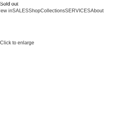
SHIPPING ON ORDERS OVER 100€
Sold out
ew in
SALES
Shop
Collections
SERVICES
About
Click to enlarge