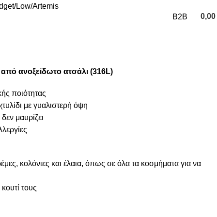
udget
Low
Artemis
0,0
B2B
0
items
 από ανοξείδωτο ατσάλι (316L)
κής ποιότητας
χτυλίδι με γυαλιστερή όψη
 δεν μαυρίζει
λλεργίες
μες, κολόνιες και έλαια, όπως σε όλα τα κοσμήματα για να
κουτί τους