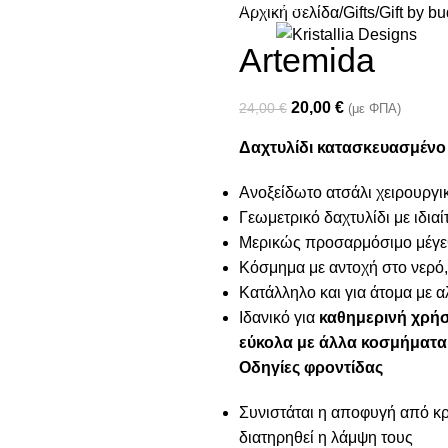
Join our newsletter and enjoy 10% Off
Αρχική σελίδα
Gifts
Gift by b
Artemida
20,00
€
24,00
€
(με ΦΠΑ)
Δαχτυλίδι κατασκευασμένο 
Ανοξείδωτο ατσάλι χειρουργι
Γεωμετρικό δαχτυλίδι με ιδιαί
Μερικώς προσαρμόσιμo μέγε
Κόσμημα με αντοχή στο νερό,
Κατάλληλο και για άτομα με α
Ιδανικό για
καθημερινή χρή
εύκολα με άλλα κοσμήματα
Οδηγίες φροντίδας
Συνιστάται η αποφυγή από κρέ
διατηρηθεί η λάμψη τους