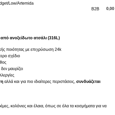
udget
Low
Artemida
0,0
B2B
0
items
από ανοξείδωτο ατσάλι (316L)
κής ποιότητας με επιχρύσωση 24k
τερο σχέδιο
θος
 δεν μαυρίζει
λλεργίες
ση
αλλά και για πιο ιδιαίτερες περιστάσεις,
συνδυάζεται
μες, κολόνιες και έλαια, όπως σε όλα τα κοσμήματα για να