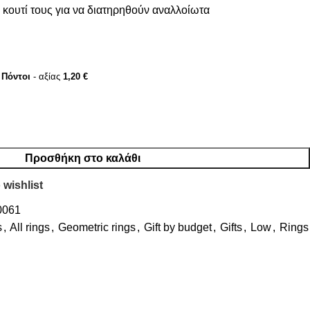
κουτί τους για να διατηρηθούν αναλλοίωτα
Πόντοι
- αξίας
1,20
€
Προσθήκη στο καλάθι
 wishlist
0061
s
,
All rings
,
Geometric rings
,
Gift by budget
,
Gifts
,
Low
,
Rings