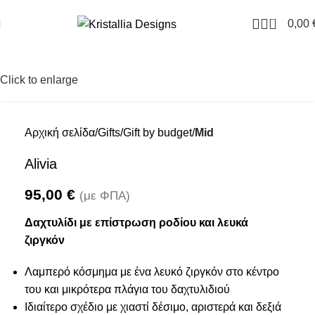
Join our newsletter and enjoy 10% Off
0
0,00
Click to enlarge
Αρχική σελίδα
Gifts
Gift by budget
Mid
Alivia
95,00
€
(με ΦΠΑ)
Δαχτυλίδι με επίστρωση ροδίου και λευκά
ζιργκόν
Λαμπερό κόσμημα με ένα λευκό ζιργκόν στο κέντρο
του και μικρότερα πλάγια του δαχτυλιδιού
Ιδιαίτερο σχέδιο με χιαστί δέσιμο, αριστερά και δεξιά