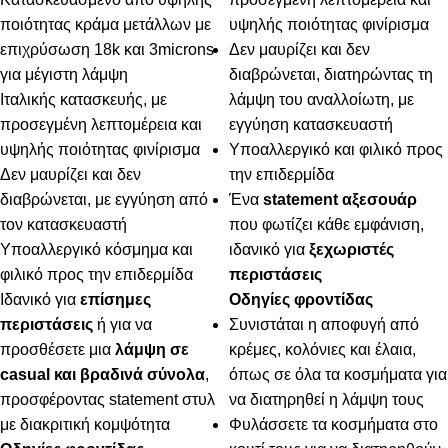
ποιότητας κράμα μετάλλων με
υψηλής ποιότητας φινίρισμα
επιχρύσωση 18k και 3microns
Δεν μαυρίζει και δεν
για μέγιστη λάμψη
διαβρώνεται, διατηρώντας τη
Ιταλικής κατασκευής, με
λάμψη του αναλλοίωτη, με
προσεγμένη λεπτομέρεια και
εγγύηση κατασκευαστή
υψηλής ποιότητας φινίρισμα
Υποαλλεργικό και φιλικό προς
Δεν μαυρίζει και δεν
την επιδερμίδα
διαβρώνεται, με εγγύηση από
Ένα
statement αξεσουάρ
τον κατασκευαστή
που φωτίζει κάθε εμφάνιση,
Υποαλλεργικό κόσμημα και
ιδανικό για
ξεχωριστές
φιλικό προς την επιδερμίδα
περιστάσεις
Ιδανικό για
επίσημες
Οδηγίες φροντίδας
περιστάσεις
ή για να
Συνιστάται η αποφυγή από
προσθέσετε μια
λάμψη σε
κρέμες, κολόνιες και έλαια,
casual και βραδινά σύνολα
,
όπως σε όλα τα κοσμήματα για
προσφέροντας statement στυλ
να διατηρηθεί η λάμψη τους
με διακριτική κομψότητα
Φυλάσσετε τα κοσμήματα στο