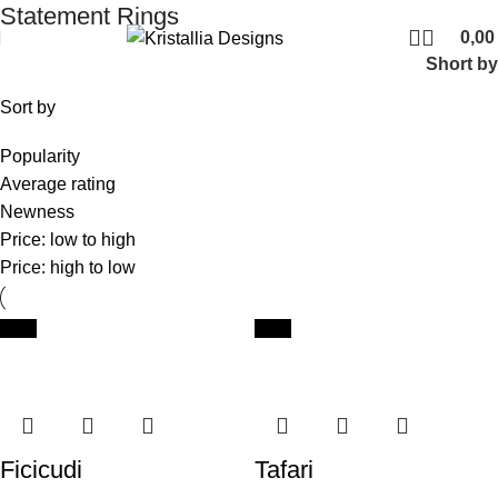
Join our newsletter and enjoy 10% Off
Statement Rings
0,0
Short by
Sort by
Popularity
Average rating
Newness
Price: low to high
Price: high to low
New
New
Ficicudi
Tafari