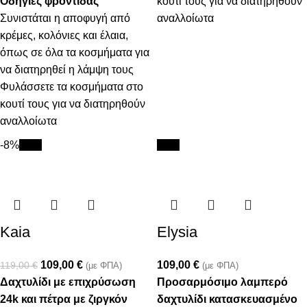
Οδηγίες φροντίδας
κουτί τους για να διατηρηθούν
Συνιστάται η αποφυγή από
αναλλοίωτα
κρέμες, κολόνιες και έλαια,
όπως σε όλα τα κοσμήματα για
να διατηρηθεί η λάμψη τους
Φυλάσσετε τα κοσμήματα στο
κουτί τους για να διατηρηθούν
αναλλοίωτα
-8%
New
New
Kaia
Elysia
109,00
€
109,00
€
119,00
€
(με ΦΠΑ)
(με ΦΠΑ)
Δαχτυλίδι με επιχρύσωση
Προσαρμόσιμο λαμπερό
24k και πέτρα με ζιργκόν
δαχτυλίδι κατασκευασμένο