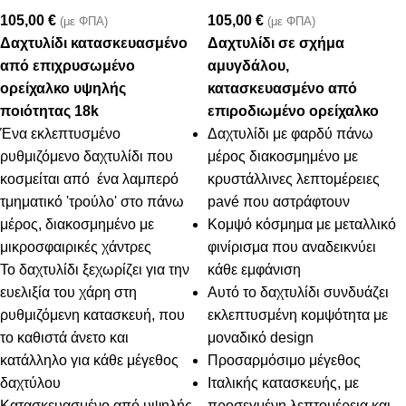
105,00
€
105,00
€
(με ΦΠΑ)
(με ΦΠΑ)
Δαχτυλίδι κατασκευασμένο
Δαχτυλίδι σε σχήμα
από επιχρυσωμένο
αμυγδάλου,
ορείχαλκο υψηλής
κατασκευασμένο από
ποιότητας 18k
επιροδιωμένο ορείχαλκο
Ένα εκλεπτυσμένο
Δαχτυλίδι με φαρδύ πάνω
ρυθμιζόμενο δαχτυλίδι που
μέρος διακοσμημένο με
κοσμείται από ένα λαμπερό
κρυστάλλινες λεπτομέρειες
τμηματικό 'τρούλο' στο πάνω
pavé που αστράφτουν
μέρος, διακοσμημένο με
Κομψό κόσμημα με μεταλλικό
μικροσφαιρικές χάντρες
φινίρισμα που αναδεικνύει
Το δαχτυλίδι ξεχωρίζει για την
κάθε εμφάνιση
ευελιξία του χάρη στη
Αυτό το δαχτυλίδι συνδυάζει
ρυθμιζόμενη κατασκευή, που
εκλεπτυσμένη κομψότητα με
το καθιστά άνετο και
μοναδικό design
κατάλληλο για κάθε μέγεθος
Προσαρμόσιμο μέγεθος
δαχτύλου
Ιταλικής κατασκευής, με
Κατασκευασμένο από υψηλής
προσεγμένη λεπτομέρεια και