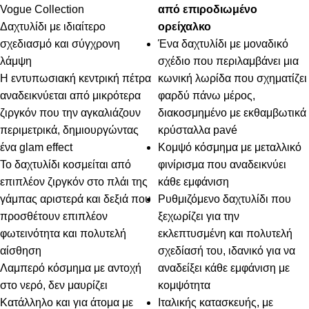
Vogue Collection
από επιροδιωμένο
Δαχτυλίδι με ιδιαίτερο
ορείχαλκο
σχεδιασμό και σύγχρονη
Ένα δαχτυλίδι με μοναδικό
λάμψη
σχέδιο που περιλαμβάνει μια
Η εντυπωσιακή κεντρική πέτρα
κωνική λωρίδα που σχηματίζει
αναδεικνύεται από μικρότερα
φαρδύ πάνω μέρος,
ζιργκόν που την αγκαλιάζουν
διακοσμημένο με εκθαμβωτικά
περιμετρικά, δημιουργώντας
κρύσταλλα pavé
ένα glam effect
Κομψό κόσμημα με μεταλλικό
Το δαχτυλίδι κοσμείται από
φινίρισμα που αναδεικνύει
επιπλέον ζιργκόν στο πλάι της
κάθε εμφάνιση
γάμπας αριστερά και δεξιά που
Ρυθμιζόμενο δαχτυλίδι που
προσθέτουν επιπλέον
ξεχωρίζει για την
φωτεινότητα και πολυτελή
εκλεπτυσμένη και πολυτελή
αίσθηση
σχεδίασή του, ιδανικό για να
Λαμπερό κόσμημα με αντοχή
αναδείξει κάθε εμφάνιση με
στο νερό, δεν μαυρίζει
κομψότητα
Κατάλληλο και για άτομα με
Ιταλικής κατασκευής, με