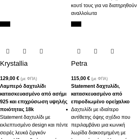
κουτί τους για να διατηρηθούν
αναλλοίωτα
New
New
Krystallia
Petra
129,00
€
115,00
€
(με ΦΠΑ)
(με ΦΠΑ)
Λαμπερό δαχτυλίδι
Statement δαχτυλίδι,
κατασκευασμένο από ασήμι
κατασκευασμένο από
925 και επιχρύσωση υψηλής
επιροδιωμένο ορείχαλκο
ποιότητας 18k
Δαχτυλίδι με ιδιαίτερο
Statement δαχτυλίδι με
αντίθετης όψης σχέδιο που
εκλεπτυσμένο design και πέντε
περιλαμβάνει μια κωνική
σειρές λευκά ζιργκόν
λωρίδα διακοσμημένη με