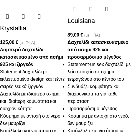
Louisiana
Krystallia
89,00
€
(με ΦΠΑ)
125,00
€
Δαχτυλίδι κατασκευασμένο
(με ΦΠΑ)
Λαμπερό δαχτυλίδι
από ασήμι 925 και
κατασκευασμένο από ασήμι
προσαρμόσιμο μέγεθος
925 και ζιργκόν
Statement-unisex δαχτυλίδι με
Statement δαχτυλίδι με
λείο στοιχείο σε σχήμα
εκλεπτυσμένο design και πέντε
τετραγώνου στο κέντρο του
σειρές λευκά ζιργκόν
Συνδυάζει κομψότητα και
Δαχτυλίδι με ιδιαίτερο σχήμα
διαχρονικότητα για κάθε
και ιδιαίτερη κομψότητα και
περίσταση
διαχρονικότητα
Προσαρμόσιμο μέγεθος
Κόσμημα με αντοχή στο νερό,
Κόσμημα με αντοχή στο νερό,
δεν μαυρίζει
δεν μαυρίζει
Κατάλληλο και για άτομα με
Κατάλληλο και για άτομα με