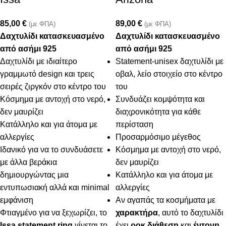
85,00
€
89,00
€
(με ΦΠΑ)
(με ΦΠΑ)
Δαχτυλίδι κατασκευασμένο
Δαχτυλίδι κατασκευασμένο
από ασήμι 925
από ασήμι 925
Δαχτυλίδι με ιδιαίτερο
Statement-unisex δαχτυλίδι με
γραμμωτό design και τρεις
οβαλ, λείο στοιχείο στο κέντρο
σειρές ζιργκόν στο κέντρο του
του
Κόσμημα με αντοχή στο νερό,
Συνδυάζει κομψότητα και
δεν μαυρίζει
διαχρονικότητα για κάθε
Κατάλληλο και για άτομα με
περίσταση
αλλεργίες
Προσαρμόσιμο μέγεθος
Ιδανικό για να το συνδυάσετε
Κόσμημα με αντοχή στο νερό,
με άλλα βεράκια
δεν μαυρίζει
δημιουργώντας μια
Κατάλληλο και για άτομα με
εντυπωσιακή αλλά και minimal
αλλεργίες
εμφάνιση
Αν αγαπάς τα κοσμήματα με
Φτιαγμένο για να ξεχωρίζει, το
χαρακτήρα
, αυτό το δαχτυλίδι
Issa statement ring
γίνεται το
έχει
ροκ διάθεση
και
έντονη