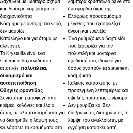
Δαχτυλίδι με ιδιαίτερο σχήμα
λαμπερά κρύσταλλα pavé στα
και ιδιαίτερη κομψότητα και
δύο φαρδιά άκρα της
διαχρονικότητα
Ελαφρώς προσαρμόσιμο
Κόσμημα με αντοχή στο νερό,
μέγεθος που εξασφαλίζει
δεν μαυρίζει
άνεση και ευελιξία
Κατάλληλο και για άτομα με
Ένα ρυθμιζόμενο δαχτυλίδι
αλλεργίες
που ξεχωρίζει για την
Το Krystallia είναι ένα
πολυτελή και μοντέρνα
statement δαχτυλίδι που
σχεδίασή του, ιδανικό για
αποπνέει
πολυτέλεια,
όσους αγαπούν τα statement
δυναμισμό και
κοσμήματα
αυτοπεποίθηση
Ιταλικής κατασκευής, με
Οδηγίες φροντίδας
προσεγμένη λεπτομέρεια και
Συνιστάται η αποφυγή από
υψηλής ποιότητας φινίρισμα
κρέμες, κολόνιες και έλαια,
Δεν μαυρίζει και δεν
όπως σε όλα τα κοσμήματα για
διαβρώνεται, διατηρώντας τη
να διατηρηθεί η λάμψη τους
λάμψη του αναλλοίωτη, με
Φυλάσσετε τα κοσμήματα στο
εγγύηση κατασκευαστή