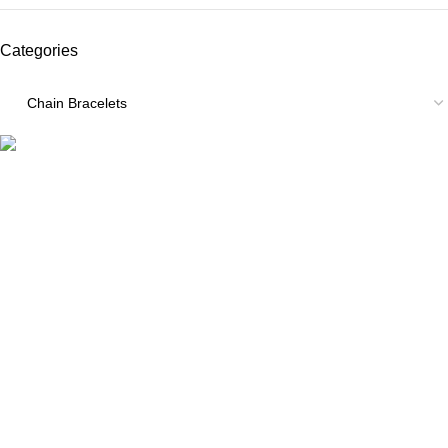
Categories
ΠΛΗΡΟΦΟΡΙΕΣ
ABOUT US
ΕΠΙΚΟΙΝΩΝΙΑ
ΤΡΟΠΟΙ ΠΛΗΡΩΜΗΣ
ΤΡΟΠΟΙ ΚΑΙ ΕΞΟΔΑ ΑΠΟΣΤΟΛΗΣ
ΠΟΛΙΤΙΚΗ ΕΠΙΣΤΡΟΦΩΝ
ΠΑΡΑΚΟΛΟΥΘΗΣΗ ΠΑΡΑΓΓΕΛΙΑΣ
LOYALTY CLUB
ΟΡΟΙ ΧΡΗΣΗΣ
ΠΟΛΙΤΙΚΗ ΑΠΟΡΡΗΤΟΥ