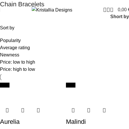
Join our newsletter and enjoy 10% Off
Chain Bracelets
0
0,00
Short by
Sort by
Popularity
Average rating
Newness
Price: low to high
Price: high to low
New
New
Aurelia
Malindi