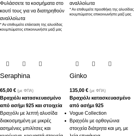
Φυλάσσετε τα κοσμήματα στο
αναλλοίωτα
* Αν επιθυμείτε προσθήκη της αλυσίδας
κουτί τους για να διατηρηθούν
κουμπώματος επικοινωνήστε μαζί μας
αναλλοίωτα
* Αν επιθυμείτε επέκταση της αλυσίδας
κουμπώματος επικοινωνήστε μαζί μας
Seraphina
Ginko
65,00
€
135,00
€
(με ΦΠΑ)
(με ΦΠΑ)
Βραχιόλι κατασκευασμένο
Βραχιόλι κατασκευασμένο
από ασήμι 925 και στοιχεία
από ασήμι 925
Βραχιόλι με λεπτή αλυσίδα
Vogue Collection
διακοσμημένη με μικρές
Βραχιόλι με ορθογώνια
ασημένιες μπιλίτσες και
στοιχεία διάτρητα και μη, με
κινούμενα, κρεμαστά στοιχεία
λεία επιφάνεια