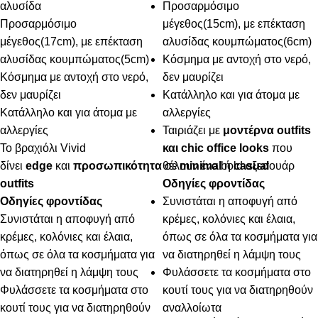
αλυσίδα
Προσαρμόσιμο
Προσαρμόσιμο
μέγεθος(15cm), με επέκταση
μέγεθος(17cm), με επέκταση
αλυσίδας κουμπώματος(6cm)
αλυσίδας κουμπώματος(5cm)
Κόσμημα με αντοχή στο νερό,
Κόσμημα με αντοχή στο νερό,
δεν μαυρίζει
δεν μαυρίζει
Κατάλληλο και για άτομα με
Κατάλληλο και για άτομα με
αλλεργίες
αλλεργίες
Ταιριάζει με
μοντέρνα outfits
Το βραχιόλι Vivid
και chic office looks
που
δίνει
edge
και
προσωπικότητα
σε
θέλουν ένα bold αξεσουάρ
minimal
ή
casual
outfits
Οδηγίες φροντίδας
Οδηγίες φροντίδας
Συνιστάται η αποφυγή από
Συνιστάται η αποφυγή από
κρέμες, κολόνιες και έλαια,
κρέμες, κολόνιες και έλαια,
όπως σε όλα τα κοσμήματα για
όπως σε όλα τα κοσμήματα για
να διατηρηθεί η λάμψη τους
να διατηρηθεί η λάμψη τους
Φυλάσσετε τα κοσμήματα στο
Φυλάσσετε τα κοσμήματα στο
κουτί τους για να διατηρηθούν
κουτί τους για να διατηρηθούν
αναλλοίωτα