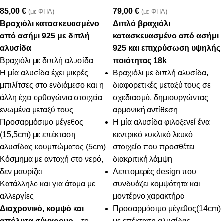
85,00
€
79,00
€
(με ΦΠΑ)
(με ΦΠΑ)
Βραχιόλι κατασκευασμένo
Διπλό βραχιόλι
από ασήμι 925 με διπλή
κατασκευασμένο από ασήμι
αλυσίδα
925 και επιχρύσωση υψηλής
Βραχιόλι με διπλή αλυσίδα
ποιότητας 18k
Η μία αλυσίδα έχει μικρές
Βραχιόλι με διπλή αλυσίδα,
μπιλίτσες στο ενδιάμεσο και η
διαφορετικές μεταξύ τους σε
άλλη έχει ορθογώνια στοιχεία
σχεδιασμό, δημιουργώντας
ενωμένα μεταξύ τους
αρμονική αντίθεση
Προσαρμόσιμο μέγεθος
Η μία αλυσίδα φιλοξενεί ένα
(15,5cm) με επέκταση
κεντρικό κυκλικό λευκό
αλυσίδας κουμπώματος (5cm)
στοιχείο που προσθέτει
Κόσμημα με αντοχή στο νερό,
διακριτική λάμψη
δεν μαυρίζει
Λεπτομερές design που
Κατάλληλο και για άτομα με
συνδυάζει κομψότητα και
αλλεργίες
μοντέρνο χαρακτήρα
Διαχρονικό, κομψό και
Προσαρμόσιμο μέγεθος(14cm)
απόλυτα σύγχρονο
– το
με επέκταση αλυσίδας