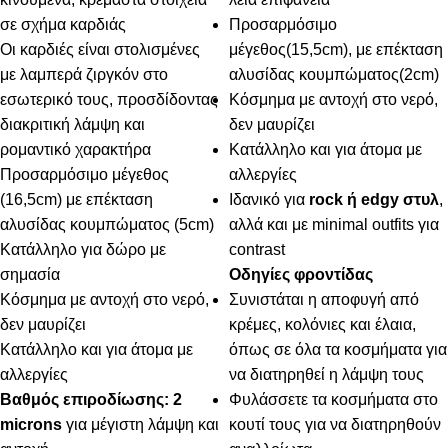
σε σχήμα καρδιάς
Προσαρμόσιμο
Οι καρδιές είναι στολισμένες
μέγεθος(15,5cm), με επέκταση
με λαμπερά ζιργκόν στο
αλυσίδας κουμπώματος(2cm)
εσωτερικό τους, προσδίδοντας
Κόσμημα με αντοχή στο νερό,
διακριτική λάμψη και
δεν μαυρίζει
ρομαντικό χαρακτήρα
Κατάλληλο και για άτομα με
Προσαρμόσιμο μέγεθος
αλλεργίες
(16,5cm) με επέκταση
Ιδανικό για
rock ή edgy στυλ
,
αλυσίδας κουμπώματος (5cm)
αλλά και με minimal outfits για
Κατάλληλο για δώρο με
contrast
σημασία
Οδηγίες φροντίδας
Κόσμημα με αντοχή στο νερό,
Συνιστάται η αποφυγή από
δεν μαυρίζει
κρέμες, κολόνιες και έλαια,
Κατάλληλο και για άτομα με
όπως σε όλα τα κοσμήματα για
αλλεργίες
να διατηρηθεί η λάμψη τους
Βαθμός επιροδίωσης: 2
Φυλάσσετε τα κοσμήματα στο
microns
για μέγιστη λάμψη και
κουτί τους για να διατηρηθούν