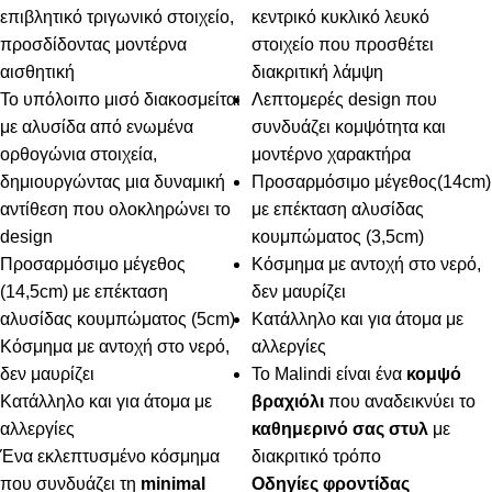
επιβλητικό τριγωνικό στοιχείο,
κεντρικό κυκλικό λευκό
προσδίδοντας μοντέρνα
στοιχείο που προσθέτει
αισθητική
διακριτική λάμψη
Το υπόλοιπο μισό διακοσμείται
Λεπτομερές design που
με αλυσίδα από ενωμένα
συνδυάζει κομψότητα και
ορθογώνια στοιχεία,
μοντέρνο χαρακτήρα
δημιουργώντας μια δυναμική
Προσαρμόσιμο μέγεθος(14cm)
αντίθεση που ολοκληρώνει το
με επέκταση αλυσίδας
design
κουμπώματος (3,5cm)
Προσαρμόσιμο μέγεθος
Κόσμημα με αντοχή στο νερό,
(14,5cm) με επέκταση
δεν μαυρίζει
αλυσίδας κουμπώματος (5cm)
Κατάλληλο και για άτομα με
Κόσμημα με αντοχή στο νερό,
αλλεργίες
δεν μαυρίζει
Το Malindi είναι ένα
κομψό
Κατάλληλο και για άτομα με
βραχιόλι
που αναδεικνύει το
αλλεργίες
καθημερινό σας στυλ
με
Ένα εκλεπτυσμένο κόσμημα
διακριτικό τρόπο
που συνδυάζει τη
minimal
Οδηγίες φροντίδας