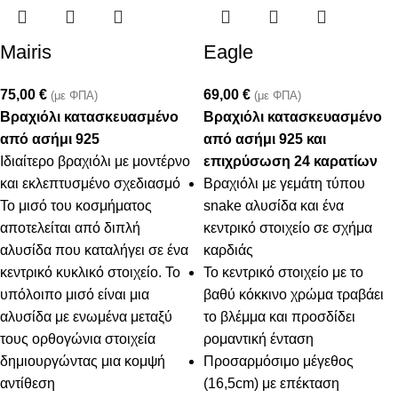
Mairis
Eagle
75,00
€
69,00
€
(με ΦΠΑ)
(με ΦΠΑ)
Βραχιόλι κατασκευασμένο
Βραχιόλι κατασκευασμένo
από ασήμι 925
από ασήμι 925 και
Ιδιαίτερο βραχιόλι με μοντέρνο
επιχρύσωση 24 καρατίων
και εκλεπτυσμένο σχεδιασμό
Βραχιόλι με γεμάτη τύπου
Το μισό του κοσμήματος
snake αλυσίδα και ένα
αποτελείται από διπλή
κεντρικό στοιχείο σε σχήμα
αλυσίδα που καταλήγει σε ένα
καρδιάς
κεντρικό κυκλικό στοιχείο. Το
Το κεντρικό στοιχείο με το
υπόλοιπο μισό είναι μια
βαθύ κόκκινο χρώμα τραβάει
αλυσίδα με ενωμένα μεταξύ
το βλέμμα και προσδίδει
τους ορθογώνια στοιχεία
ρομαντική ένταση
δημιουργώντας μια κομψή
Προσαρμόσιμο μέγεθος
αντίθεση
(16,5cm) με επέκταση