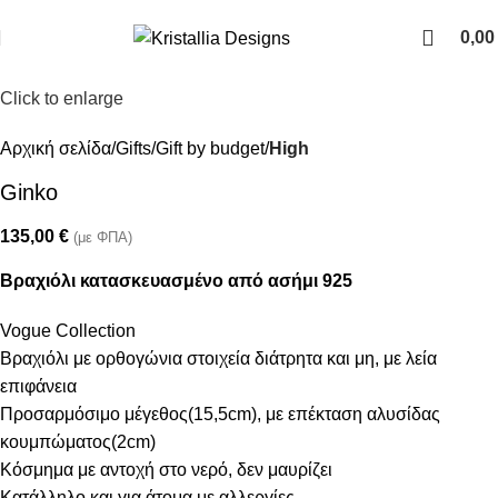
Join our newsletter and enjoy 10% Off
0,0
Click to enlarge
Αρχική σελίδα
Gifts
Gift by budget
High
Ginko
135,00
€
(με ΦΠΑ)
Βραχιόλι κατασκευασμένο από ασήμι 925
Vogue Collection
Βραχιόλι με ορθογώνια στοιχεία διάτρητα και μη, με λεία
επιφάνεια
Προσαρμόσιμο μέγεθος(15,5cm), με επέκταση αλυσίδας
κουμπώματος(2cm)
Κόσμημα με αντοχή στο νερό, δεν μαυρίζει
Κατάλληλο και για άτομα με αλλεργίες