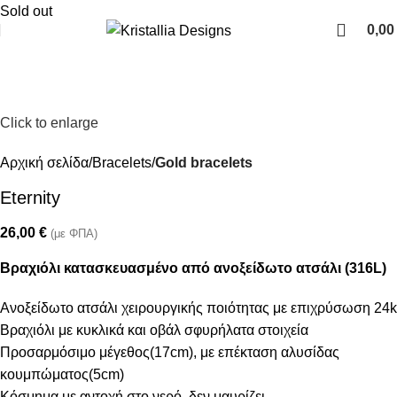
Join our newsletter and enjoy 10% Off
Sold out
0,0
Click to enlarge
Αρχική σελίδα
Bracelets
Gold bracelets
Eternity
26,00
€
(με ΦΠΑ)
Βραχιόλι κατασκευασμένο από ανοξείδωτο ατσάλι (316L)
Ανοξείδωτο ατσάλι χειρουργικής ποιότητας με επιχρύσωση 24k
Βραχιόλι με κυκλικά και οβάλ σφυρήλατα στοιχεία
Προσαρμόσιμο μέγεθος(17cm), με επέκταση αλυσίδας
κουμπώματος(5cm)
Κόσμημα με αντοχή στο νερό, δεν μαυρίζει