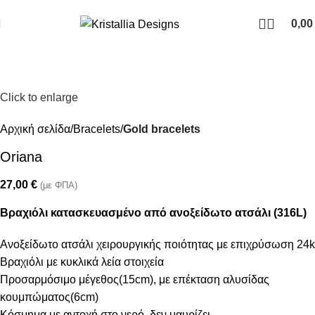
Join our newsletter and enjoy 10% Off
0,0
Click to enlarge
Αρχική σελίδα
Bracelets
Gold bracelets
Oriana
27,00
€
(με ΦΠΑ)
Βραχιόλι κατασκευασμένο από ανοξείδωτο ατσάλι (316L)
Ανοξείδωτο ατσάλι χειρουργικής ποιότητας με επιχρύσωση 24k
Βραχιόλι με κυκλικά λεία στοιχεία
Προσαρμόσιμο μέγεθος(15cm), με επέκταση αλυσίδας
κουμπώματος(6cm)
Κόσμημα με αντοχή στο νερό, δεν μαυρίζει