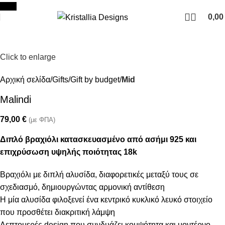
Join our newsletter and enjoy 10% Off
New
0,0
Click to enlarge
Αρχική σελίδα
Gifts
Gift by budget
Mid
Malindi
79,00
€
(με ΦΠΑ)
Διπλό βραχιόλι κατασκευασμένο από ασήμι 925 και
επιχρύσωση υψηλής ποιότητας 18k
Βραχιόλι με διπλή αλυσίδα, διαφορετικές μεταξύ τους σε
σχεδιασμό, δημιουργώντας αρμονική αντίθεση
Η μία αλυσίδα φιλοξενεί ένα κεντρικό κυκλικό λευκό στοιχείο
που προσθέτει διακριτική λάμψη
Λεπτομερές design που συνδυάζει κομψότητα και μοντέρνο