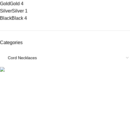
Gold
Gold
4
Silver
Silver
1
Black
Black
4
Categories
ΠΛΗΡΟΦΟΡΙΕΣ
ABOUT US
ΕΠΙΚΟΙΝΩΝΙΑ
ΤΡΟΠΟΙ ΠΛΗΡΩΜΗΣ
ΤΡΟΠΟΙ ΚΑΙ ΕΞΟΔΑ ΑΠΟΣΤΟΛΗΣ
ΠΟΛΙΤΙΚΗ ΕΠΙΣΤΡΟΦΩΝ