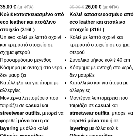
35,00
€
26,00
€
35,00
€
(με ΦΠΑ)
(με ΦΠΑ)
Κολιέ κατασκευασμένο από
Κολιέ κατασκευασμένο από
eco leather και ατσάλινο
eco leather και ατσάλινο
στοιχείο (316L)
στοιχείο (316L)
Unisex κολιέ με λεπτό σχοινί
Κολιέ με λεπτό σχοινί και
και κρεμαστό στοιχείο σε
κρεμαστό στοιχείο σε σχήμα
σχήμα φτερού
φτερού
Προσαρμόσιμο μέγεθος
Συνολικό μήκος κολιέ 40 cm
Κόσμημα με αντοχή στο νερό,
Κόσμημα με αντοχή στο νερό,
δεν μαυρίζει
δεν μαυρίζει
Κατάλληλο και για άτομα με
Κατάλληλο και για άτομα με
αλλεργίες
αλλεργίες
Μοντέρνα λεπτομέρεια που
Μοντέρνα λεπτομέρεια που
ταιριάζει σε
casual
και
ταιριάζει σε
casual
και
streetwear outfits
, μπορεί να
streetwear outfits
, μπορεί να
φορεθεί
μόνο του
η σε
φορεθεί
μόνο του
ή σε
layering
με άλλα κολιέ
layering
με άλλα κολιέ
Οδηγίες φροντίδας
Οδηγίες φροντίδας