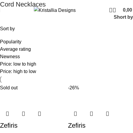
Join our newsletter and enjoy 10% Off
Cord Necklaces
0,0
Short by
Sort by
Popularity
Average rating
Newness
Price: low to high
Price: high to low
Sold out
-26%
Zefiris
Zefiris