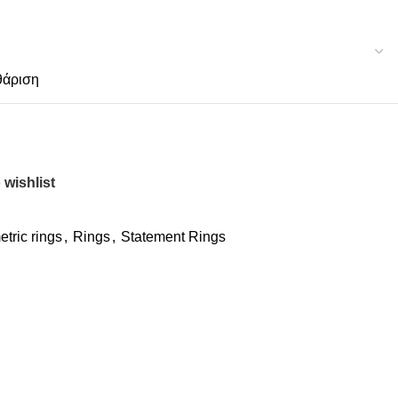
θάριση
 wishlist
tric rings
,
Rings
,
Statement Rings