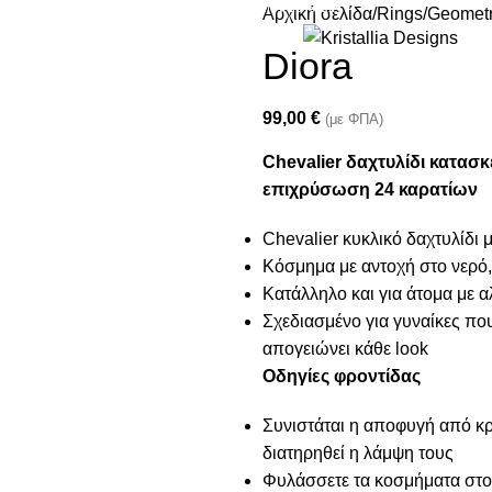
Join our newsletter and enjoy 10% Off
Αρχική σελίδα
Rings
Geometr
Diora
99,00
€
(με ΦΠΑ)
Chevalier δαχτυλίδι κατασκ
επιχρύσωση 24 καρατίων
Chevalier κυκλικό δαχτυλίδι 
Κόσμημα με αντοχή στο νερό,
Κατάλληλο και για άτομα με α
Σχεδιασμένο για γυναίκες πο
απογειώνει κάθε look
Οδηγίες φροντίδας
Συνιστάται η αποφυγή από κρέ
διατηρηθεί η λάμψη τους
Φυλάσσετε τα κοσμήματα στο 