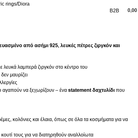
ic rings
Diora
0,0
B2B
0
items
ευασμένο από ασήμι 925, λευκές πέτρες ζιργκόν και
με λευκά λαμπερά ζιργκόν στο κέντρο του
 δεν μαυρίζει
λλεργίες
υ αγαπούν να ξεχωρίζουν – ένα
statement δαχτυλίδι
που
μες, κολόνιες και έλαια, όπως σε όλα τα κοσμήματα για να
κουτί τους για να διατηρηθούν αναλλοίωτα