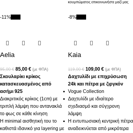
κουμπώματος επικοινωνήστε μαζί μας
-11%
New
-8%
New
Aelia
Kaia
85,00
€
109,00
€
95,00
€
119,00
€
(με ΦΠΑ)
(με ΦΠΑ)
Σκουλαρίκι κρίκος
Δαχτυλίδι με επιχρύσωση
κατασκευασμένος από
24k και πέτρα με ζιργκόν
ασήμι 925
Vogue Collection
Διακριτικός κρίκος (1cm) με
Δαχτυλίδι με ιδιαίτερο
τριπλή λάμψη που αντανακλά
σχεδιασμό και σύγχρονη
το φως σε κάθε κίνηση
λάμψη
Η minimal αισθητική του το
Η εντυπωσιακή κεντρική πέτρα
καθιστά ιδανικό για layering με
αναδεικνύεται από μικρότερα