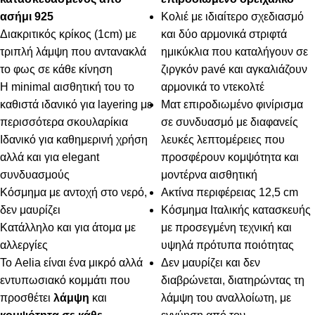
ασήμι 925
Κολιέ με ιδιαίτερο σχεδιασμό
Διακριτικός κρίκος (1cm) με
και δύο αρμονικά στριφτά
τριπλή λάμψη που αντανακλά
ημικύκλια που καταλήγουν σε
το φως σε κάθε κίνηση
ζιργκόν pavé και αγκαλιάζουν
Η minimal αισθητική του το
αρμονικά το ντεκολτέ
καθιστά ιδανικό για layering με
Ματ επιροδιωμένο φινίρισμα
περισσότερα σκουλαρίκια
σε συνδυασμό με διαφανείς
Ιδανικό για καθημερινή χρήση
λευκές λεπτομέρειες που
αλλά και για elegant
προσφέρουν κομψότητα και
συνδυασμούς
μοντέρνα αισθητική
Κόσμημα με αντοχή στο νερό,
Ακτίνα περιφέρειας 12,5 cm
δεν μαυρίζει
Κόσμημα Ιταλικής κατασκευής
Κατάλληλο και για άτομα με
με προσεγμένη τεχνική και
αλλεργίες
υψηλά πρότυπα ποιότητας
Το Aelia είναι ένα μικρό αλλά
Δεν μαυρίζει και δεν
εντυπωσιακό κομμάτι που
διαβρώνεται, διατηρώντας τη
προσθέτει
λάμψη
και
λάμψη του αναλλοίωτη, με