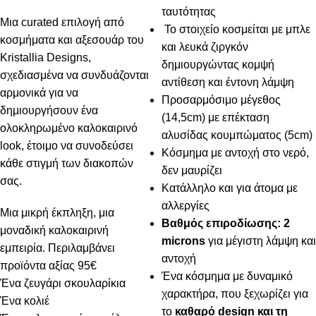
ταυτότητας
Μια curated επιλογή από
Το στοιχείο κοσμείται με μπλε
κοσμήματα και αξεσουάρ του
και λευκά ζιργκόν
Kristallia Designs,
δημιουργώντας κομψή
σχεδιασμένα να συνδυάζονται
αντίθεση και έντονη λάμψη
αρμονικά για να
Προσαρμόσιμο μέγεθος
δημιουργήσουν ένα
(14,5cm) με επέκταση
ολοκληρωμένο καλοκαιρινό
αλυσίδας κουμπώματος (5cm)
look, έτοιμο να συνοδεύσει
Κόσμημα με αντοχή στο νερό,
κάθε στιγμή των διακοπών
δεν μαυρίζει
σας.
Κατάλληλο και για άτομα με
αλλεργίες
Μια μικρή έκπληξη, μια
Βαθμός επιροδίωσης: 2
μοναδική καλοκαιρινή
microns
για μέγιστη λάμψη και
εμπειρία. Περιλαμβάνει
αντοχή
προϊόντα αξίας 95€
Ένα κόσμημα με δυναμικό
Ένα ζευγάρι σκουλαρίκια
χαρακτήρα, που ξεχωρίζει για
Ένα κολιέ
το
καθαρό design και τη