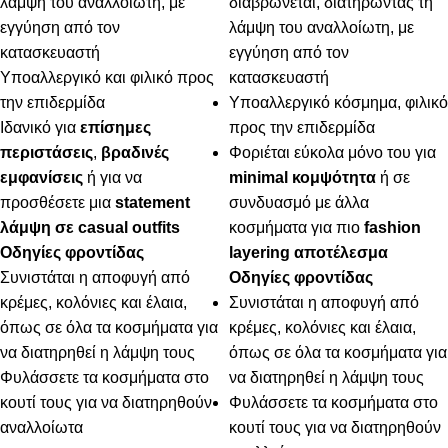
λάμψη του αναλλοίωτη, με
διαβρώνεται, διατηρώντας τη
εγγύηση από τον
λάμψη του αναλλοίωτη, με
κατασκευαστή
εγγύηση από τον
Υποαλλεργικό και φιλικό προς
κατασκευαστή
την επιδερμίδα
Υποαλλεργικό κόσμημα, φιλικό
Ιδανικό για
επίσημες
προς την επιδερμίδα
περιστάσεις
,
βραδινές
Φοριέται εύκολα μόνο του για
εμφανίσεις
ή για να
minimal κομψότητα
ή σε
προσθέσετε μια
statement
συνδυασμό με άλλα
λάμψη σε casual outfits
κοσμήματα για πιο
fashion
Οδηγίες φροντίδας
layering αποτέλεσμα
Συνιστάται η αποφυγή από
Οδηγίες φροντίδας
κρέμες, κολόνιες και έλαια,
Συνιστάται η αποφυγή από
όπως σε όλα τα κοσμήματα για
κρέμες, κολόνιες και έλαια,
να διατηρηθεί η λάμψη τους
όπως σε όλα τα κοσμήματα για
Φυλάσσετε τα κοσμήματα στο
να διατηρηθεί η λάμψη τους
κουτί τους για να διατηρηθούν
Φυλάσσετε τα κοσμήματα στο
αναλλοίωτα
κουτί τους για να διατηρηθούν