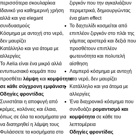
περισσότερα σκουλαρίκια
ζιργκόν που την αγκαλιάζουν
Ιδανικό για καθημερινή χρήση
περιμετρικά, δημιουργώντας
αλλά και για elegant
ένα glam effect
συνδυασμούς
Το δαχτυλίδι κοσμείται από
Κόσμημα με αντοχή στο νερό,
επιπλέον ζιργκόν στο πλάι της
δεν μαυρίζει
γάμπας αριστερά και δεξιά που
Κατάλληλο και για άτομα με
προσθέτουν επιπλέον
αλλεργίες
φωτεινότητα και πολυτελή
Το Aelia είναι ένα μικρό αλλά
αίσθηση
εντυπωσιακό κομμάτι που
Λαμπερό κόσμημα με αντοχή
προσθέτει
λάμψη
και
κομψότητα
στο νερό, δεν μαυρίζει
σε κάθε σύγχρονη εμφάνιση
Κατάλληλο και για άτομα με
Οδηγίες φροντίδας
αλλεργίες
Συνιστάται η αποφυγή από
Ένα διαχρονικό κόσμημα που
κρέμες, κολόνιες και έλαια,
συνδυάζει
ρομαντισμό και
όπως σε όλα τα κοσμήματα για
κομψότητα
σε κάθε του
να διατηρηθεί η λάμψη τους
λεπτομέρεια
Φυλάσσετε τα κοσμήματα στο
Οδηγίες φροντίδας