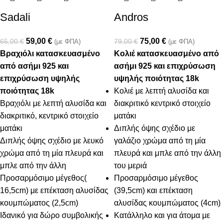
Sadali
Andros
59,00
€
75,00
€
65,00
€
79,00
€
(με ΦΠΑ)
(με ΦΠΑ)
Βραχιόλι κατασκευασμένο
Κολιέ κατασκευασμένο από
από ασήμι 925 και
ασήμι 925 και επιχρύσωση
επιχρύσωση υψηλής
υψηλής ποιότητας 18k
ποιότητας 18k
Κολιέ με λεπτή αλυσίδα και
Βραχιόλι με λεπτή αλυσίδα και
διακριτικό κεντρικό στοιχείο
διακριτικό, κεντρικό στοιχείο
ματάκι
ματάκι
Διπλής όψης σχέδιο με
Διπλής όψης σχέδιο με λευκό
γαλάζιο χρώμα από τη μία
χρώμα από τη μία πλευρά και
πλευρά και μπλε από την άλλη
μπλε από την άλλη
του μεριά
Προσαρμόσιμο μέγεθος(
Προσαρμόσιμο μέγεθος
16,5cm) με επέκταση αλυσίδας
(39,5cm) και επέκταση
κουμπώματος (2,5cm)
αλυσίδας κουμπώματος (4cm)
Ιδανικό για δώρο συμβολικής
Κατάλληλο και για άτομα με