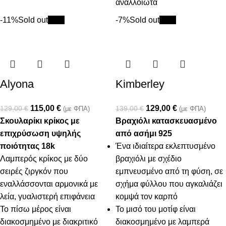
αναλλοίωτα
-11%
Sold out
New
-7%
Sold out
New
Alyona
Kimberley
115,00
€
129,00
€
129,00
€
139,00
€
(με ΦΠΑ)
(με ΦΠΑ)
Σκουλαρίκι κρίκος με
Βραχιόλι κατασκευασμένο
επιχρύσωση υψηλής
από ασήμι 925
ποιότητας 18k
Ένα ιδιαίτερα εκλεπτυσμένο
Λαμπερός κρίκος με δύο
βραχιόλι με σχέδιο
σειρές ζιργκόν που
εμπνευσμένο από τη φύση, σε
εναλλάσσονται αρμονικά με
σχήμα φύλλου που αγκαλιάζει
λεία, γυαλιστερή επιφάνεια
κομψά τον καρπό
Το πίσω μέρος είναι
Το μισό του μοτίφ είναι
διακοσμημένο με διακριτικό
διακοσμημένο με λαμπερά