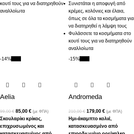
κουτί τους για να διατηρηθούν
Συνιστάται η αποφυγή από
αναλλοίωτα
κρέμες, κολόνιες και έλαια,
όπως σε όλα τα κοσμήματα για
να διατηρηθεί η λάμψη τους
Φυλάσσετε τα κοσμήματα στο
κουτί τους για να διατηρηθούν
αναλλοίωτα
-14%
New
-15%
New
Aelia
Andromeda
85,00
€
179,00
€
99,00
€
210,00
€
(με ΦΠΑ)
(με ΦΠΑ)
Σκουλαρίκι κρίκος,
Ημι-άκαμπτο κολιέ,
επιχρυσωμένος και
κατασκευασμένο από
κατασκευασμένος από
επιροδιωμένο ορείχαλκο