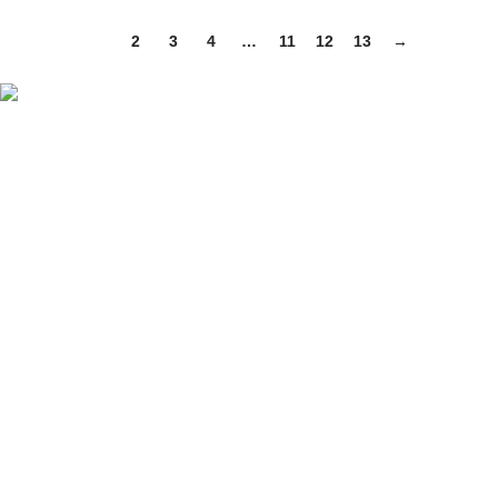
1
2
3
4
…
11
12
13
→
ΠΛΗΡΟΦΟΡΙΕΣ
ABOUT US
ΕΠΙΚΟΙΝΩΝΙΑ
ΤΡΟΠΟΙ ΠΛΗΡΩΜΗΣ
ΤΡΟΠΟΙ ΚΑΙ ΕΞΟΔΑ ΑΠΟΣΤΟΛΗΣ
ΠΟΛΙΤΙΚΗ ΕΠΙΣΤΡΟΦΩΝ
ΠΑΡΑΚΟΛΟΥΘΗΣΗ ΠΑΡΑΓΓΕΛΙΑΣ
LOYALTY CLUB
ΟΡΟΙ ΧΡΗΣΗΣ
ΠΟΛΙΤΙΚΗ ΑΠΟΡΡΗΤΟΥ
ΕΠΙΚΟΙΝΩΝΙΑ