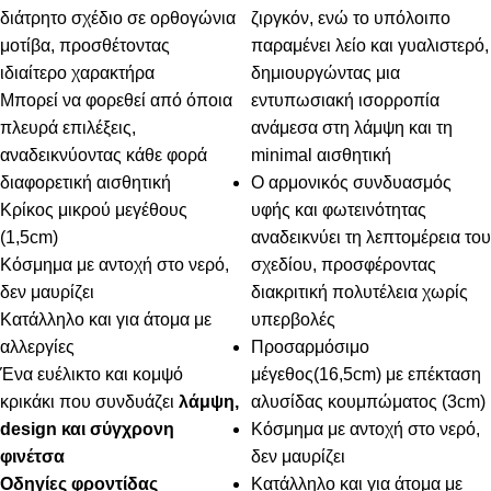
διάτρητο σχέδιο σε ορθογώνια
ζιργκόν, ενώ το υπόλοιπο
μοτίβα, προσθέτοντας
παραμένει λείο και γυαλιστερό,
ιδιαίτερο χαρακτήρα
δημιουργώντας μια
Μπορεί να φορεθεί από όποια
εντυπωσιακή ισορροπία
πλευρά επιλέξεις,
ανάμεσα στη λάμψη και τη
αναδεικνύοντας κάθε φορά
minimal αισθητική
διαφορετική αισθητική
Ο αρμονικός συνδυασμός
Κρίκος μικρού μεγέθους
υφής και φωτεινότητας
(1,5cm)
αναδεικνύει τη λεπτομέρεια του
Κόσμημα με αντοχή στο νερό,
σχεδίου, προσφέροντας
δεν μαυρίζει
διακριτική πολυτέλεια χωρίς
Κατάλληλο και για άτομα με
υπερβολές
αλλεργίες
Προσαρμόσιμο
Ένα ευέλικτο και κομψό
μέγεθος(16,5cm) με επέκταση
κρικάκι που συνδυάζει
λάμψη,
αλυσίδας κουμπώματος (3cm)
design και σύγχρονη
Κόσμημα με αντοχή στο νερό,
φινέτσα
δεν μαυρίζει
Οδηγίες φροντίδας
Κατάλληλο και για άτομα με