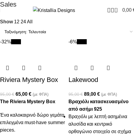
Join our newsletter and enjoy 10% Off
Sales
0
0,00
Show
12
24
All
-32%
New
-6%
New
Riviera Mystery Box
Lakewood
65,00
€
89,00
€
95,00
€
95,00
€
(με ΦΠΑ)
(με ΦΠΑ)
The Riviera Mystery Box
Βραχιόλι κατασκευασμένο
από ασήμι 925
Ένα καλοκαιρινό δώρο γεμάτο
Βραχιόλι με λεπτή ασημένια
επιλεγμένα must-have summer
αλυσίδα και κεντρικό
pieces.
ορθογώνιο στοιχείο σε σχήμα