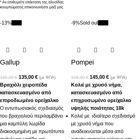
* Αν επιθυμείτε επέκταση της αλυσίδας
κουμπώματος επικοινωνήστε μαζί μας
-13%
New
-9%
Sold out
New
Gallup
Pompei
135,00
€
145,00
€
155,00
€
159,00
€
(με ΦΠΑ)
(με ΦΠΑ)
Βραχιόλι χειροπέδα
Κολιέ με χρυσό νήμα,
κατασκευασμένο από
κατασκευασμένο από
επιροδιωμένο ορείχαλκο
επιχρυσωμένο ορείχαλκο
Ο εντυπωσιακός σχεδιασμός
υψηλής ποιότητας 18k
του βραχιολιού περιλαμβάνει
Κολιέ με ιδιαίτερο σχεδιασμό
μια καμπύλη λωρίδα
με χρυσό νήμα που
διακοσμημένη με πρωτότυπο
αναδεικνύεται μέσα από