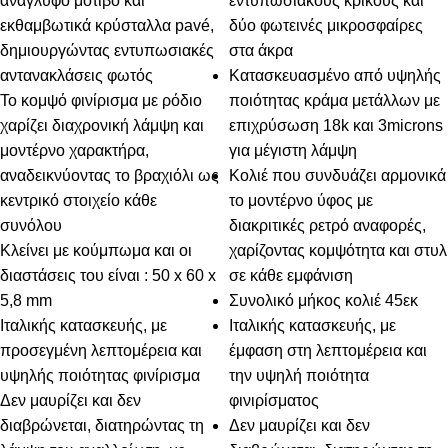
ανάγλυφο μοτίβο και
εντυπωσιακούς κρίκους και
εκθαμβωτικά κρύσταλλα pavé,
δύο φωτεινές μικροσφαίρες
δημιουργώντας εντυπωσιακές
στα άκρα
αντανακλάσεις φωτός
Κατασκευασμένο από υψηλής
Το κομψό φινίρισμα με ρόδιο
ποιότητας κράμα μετάλλων με
χαρίζει διαχρονική λάμψη και
επιχρύσωση 18k και 3microns
μοντέρνο χαρακτήρα,
για μέγιστη λάμψη
αναδεικνύοντας το βραχιόλι ως
Κολιέ που συνδυάζει αρμονικά
κεντρικό στοιχείο κάθε
το μοντέρνο ύφος με
συνόλου
διακριτικές ρετρό αναφορές,
Κλείνει με κούμπωμα και οι
χαρίζοντας κομψότητα και στυλ
διαστάσεις του είναι : 50 x 60 x
σε κάθε εμφάνιση
5,8 mm
Συνολικό μήκος κολιέ 45εκ
Ιταλικής κατασκευής, με
Ιταλικής κατασκευής, με
προσεγμένη λεπτομέρεια και
έμφαση στη λεπτομέρεια και
υψηλής ποιότητας φινίρισμα
την υψηλή ποιότητα
Δεν μαυρίζει και δεν
φινιρίσματος
διαβρώνεται, διατηρώντας τη
Δεν μαυρίζει και δεν