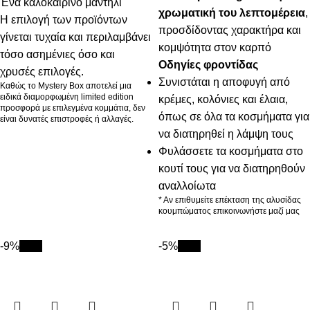
Ένα καλοκαιρινό μαντήλι
χρωματική του λεπτομέρεια
,
Η επιλογή των προϊόντων
προσδίδοντας χαρακτήρα και
γίνεται τυχαία και περιλαμβάνει
κομψότητα στον καρπό
τόσο ασημένιες όσο και
Οδηγίες φροντίδας
χρυσές επιλογές.
Συνιστάται η αποφυγή από
Καθώς το Mystery Box αποτελεί μια
ειδικά διαμορφωμένη limited edition
κρέμες, κολόνιες και έλαια,
προσφορά με επιλεγμένα κομμάτια, δεν
όπως σε όλα τα κοσμήματα για
είναι δυνατές επιστροφές ή αλλαγές.
να διατηρηθεί η λάμψη τους
Φυλάσσετε τα κοσμήματα στο
κουτί τους για να διατηρηθούν
αναλλοίωτα
* Αν επιθυμείτε επέκταση της αλυσίδας
κουμπώματος επικοινωνήστε μαζί μας
-9%
New
-5%
New