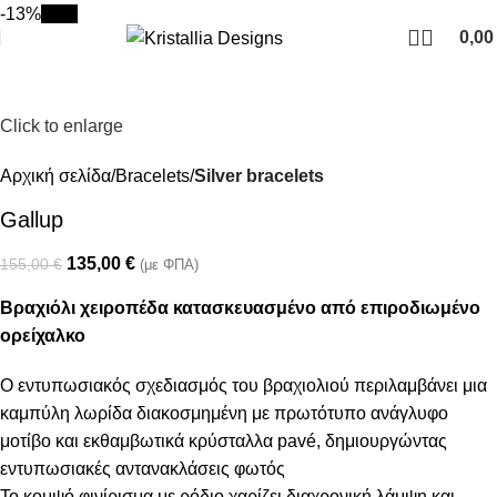
Join our newsletter and enjoy 10% Off
-13%
New
0,0
Click to enlarge
Αρχική σελίδα
Bracelets
Silver bracelets
Gallup
135,00
€
155,00
€
(με ΦΠΑ)
Βραχιόλι χειροπέδα κατασκευασμένο από επιροδιωμένο
ορείχαλκο
Ο εντυπωσιακός σχεδιασμός του βραχιολιού περιλαμβάνει μια
καμπύλη λωρίδα διακοσμημένη με πρωτότυπο ανάγλυφο
μοτίβο και εκθαμβωτικά κρύσταλλα pavé, δημιουργώντας
εντυπωσιακές αντανακλάσεις φωτός
Το κομψό φινίρισμα με ρόδιο χαρίζει διαχρονική λάμψη και