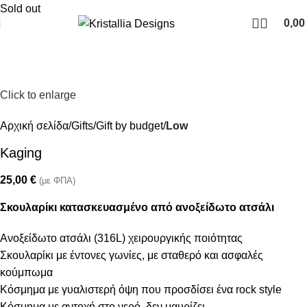
Join our newsletter and enjoy 10% Off
Sold out
0,0
Click to enlarge
Αρχική σελίδα
Gifts
Gift by budget
Low
Kaging
25,00
€
(με ΦΠΑ)
Σκουλαρίκι κατασκευασμένο από ανοξείδωτο ατσάλι
Ανοξείδωτο ατσάλι (316L) χειρουργικής ποιότητας
Σκουλαρίκι με έντονες γωνίες, με σταθερό και ασφαλές
κούμπωμα
Κόσμημα με γυαλιστερή όψη που προσδίσει ένα rock style
Κόσμημα με αντοχή στο νερό, δεν μαυρίζει