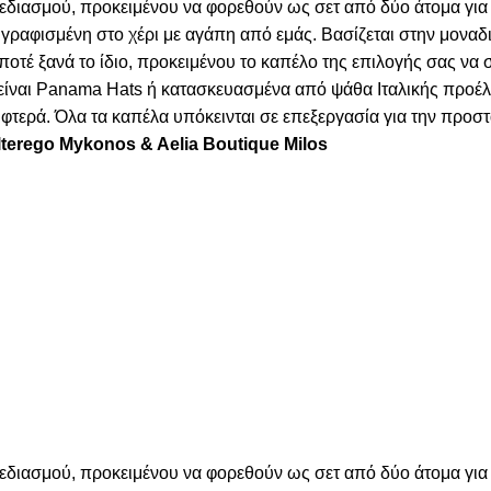
χεδιασμού, προκειμένου να φορεθούν ως σετ από δύο άτομα για
γραφισμένη στο χέρι με αγάπη από εμάς. Βασίζεται στην μοναδι
 ποτέ ξανά το ίδιο, προκειμένου το καπέλο της επιλογής σας να
α είναι Panama Hats ή κατασκευασμένα από ψάθα Ιταλικής προέ
τερά. Όλα τα καπέλα υπόκεινται σε επεξεργασία για την προστα
lterego Mykonos & Aelia Boutique Milos
χεδιασμού, προκειμένου να φορεθούν ως σετ από δύο άτομα για