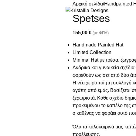
Join our newsletter and enjoy 10% Off
Αρχική σελίδα
Handpainted H
Spetses
155,00
€
(με ΦΠΑ)
Handmade Painted Hat
Limited Collection
Minimal Hat με τρέσα, ζωγρα
Ανδρικά και γυναικεία σχέδι
φορεθούν ως σετ από δύο άτο
Η νέα χειροποίητη συλλογή κ
αγάπη από εμάς. Βασίζεται σ
ξεχωριστά. Κάθε σχέδιο δημιο
προκειμένου το καπέλο της ε
ο καθένας να φοράει αυτό που
Όλα τα καλοκαιρινά μας καπέ
προέλευσης.