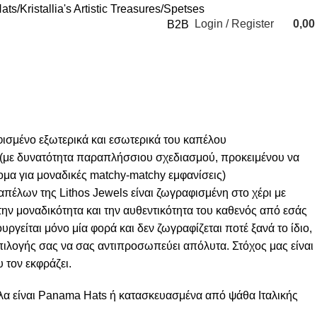
ats
Kristallia's Artistic Treasures
Spetses
Login / Register
0,0
B2B
0
items
φισμένο εξωτερικά και εσωτερικά του καπέλου
α (με δυνατότητα παραπλήσσιου σχεδιασμού, προκειμένου να
μα για μοναδικές matchy-matchy εμφανίσεις)
απέλων της Lithos Jewels είναι ζωγραφισμένη στο χέρι με
την μοναδικότητα και την αυθεντικότητα του καθενός από εσάς
υργείται μόνο μία φορά και δεν ζωγραφίζεται ποτέ ξανά το ίδιο,
πιλογής σας να σας αντιπροσωπεύει απόλυτα. Στόχος μας είναι
 τον εκφράζει.
λα είναι Panama Hats ή κατασκευασμένα από ψάθα Ιταλικής