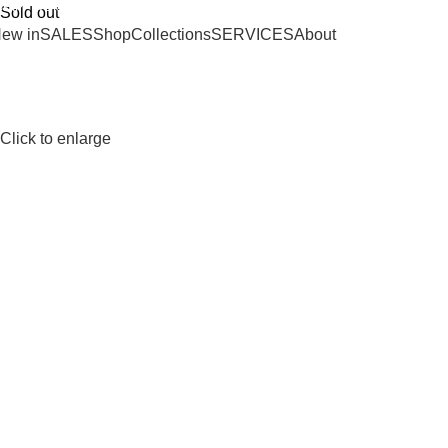
SHIPPING ON ORDERS OVER 100€
Sold out
ew in
SALES
Shop
Collections
SERVICES
About
Click to enlarge