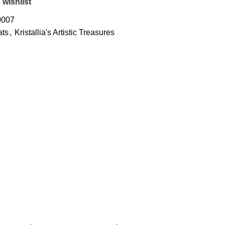
 wishlist
0007
ats
,
Kristallia's Artistic Treasures