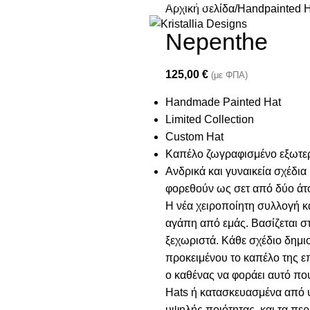
Join our newsletter and enjoy 10% Off
Αρχική σελίδα
Handpainted H
Nepenthe
125,00
€
(με ΦΠΑ)
Handmade Painted Hat
Limited Collection
Custom Hat
Καπέλο ζωγραφισμένο εξωτερ
Ανδρικά και γυναικεία σχέδι
φορεθούν ως σετ από δύο άτο
Η νέα χειροποίητη συλλογή κ
αγάπη από εμάς. Βασίζεται σ
ξεχωριστά. Κάθε σχέδιο δημιο
προκειμένου το καπέλο της ε
ο καθένας να φοράει αυτό πο
Hats ή κατασκευασμένα από 
υψηλής ποιότητας, και τα πε