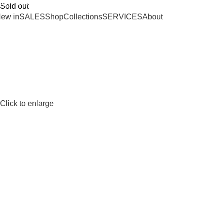
SHIPPING ON ORDERS OVER 100€
Sold out
ew in
SALES
Shop
Collections
SERVICES
About
Click to enlarge