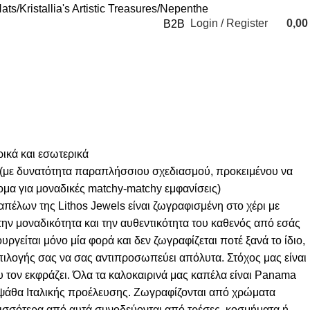
ats
Kristallia's Artistic Treasures
Nepenthe
Login / Register
0,0
B2B
0
items
ικά και εσωτερικά
α (με δυνατότητα παραπλήσσιου σχεδιασμού, προκειμένου να
μα για μοναδικές matchy-matchy εμφανίσεις)
απέλων της Lithos Jewels είναι ζωγραφισμένη στο χέρι με
την μοναδικότητα και την αυθεντικότητα του καθενός από εσάς
υργείται μόνο μία φορά και δεν ζωγραφίζεται ποτέ ξανά το ίδιο,
πιλογής σας να σας αντιπροσωπεύει απόλυτα. Στόχος μας είναι
υ τον εκφράζει. Όλα τα καλοκαιρινά μας καπέλα είναι Panama
ψάθα Ιταλικής προέλευσης. Ζωγραφίζονται από χρώματα
ρισσότερα από αυτά συνοδεύονται από τρέσες, κοσμήματα ή