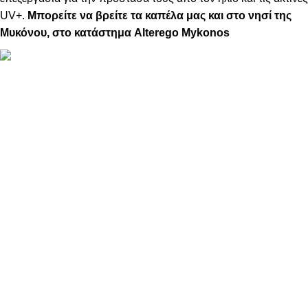
UV+.
Μπορείτε να βρείτε τα καπέλα μας και στο νησί της
Μυκόνου, στο κατάστημα Alterego Mykonos
ΠΛΗΡΟΦΟΡΙΕΣ
ABOUT US
ΕΠΙΚΟΙΝΩΝΙΑ
ΤΡΟΠΟΙ ΠΛΗΡΩΜΗΣ
ΤΡΟΠΟΙ ΚΑΙ ΕΞΟΔΑ ΑΠΟΣΤΟΛΗΣ
ΠΟΛΙΤΙΚΗ ΕΠΙΣΤΡΟΦΩΝ
ΠΑΡΑΚΟΛΟΥΘΗΣΗ ΠΑΡΑΓΓΕΛΙΑΣ
LOYALTY CLUB
ΟΡΟΙ ΧΡΗΣΗΣ
ΠΟΛΙΤΙΚΗ ΑΠΟΡΡΗΤΟΥ
ΕΠΙΚΟΙΝΩΝΙΑ
info@kristalliadesigns.com