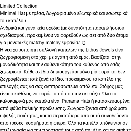
Limited Collection
Minimal Hat με τρέσα, ζωγραφισμένο εξωτερικά και εσωτερικά
του καπέλου
Ανδρικά και γυναικεία σχέδια (με δυνατότητα παραπλήσσιου
σχεδιασμού, προκειμένου να φορεθούν ως σετ από δύο άτομα
για μοναδικές matchy-matchy εμφανίσεις)
Η νέα χειροποίητη συλλογή καπέλων της Lithos Jewels είναι
ζωγραφισμένη στο χέρι με αγάπη από εμάς. Βασίζεται στην
μοναδικότητα και την αυθεντικότητα του καθενός από εσάς
ξεχωριστά. Κάθε σχέδιο δημιουργείται μόνο μία φορά και δεν
ζωγραφίζεται ποτέ ξανά το ίδιο, προκειμένου το καπέλο της
επιλογής σας να σας αντιπροσωπεύει απόλυτα. Στόχος μας
είναι ο καθένας να φοράει αυτό που τον εκφράζει. Όλα τα
καλοκαιρινά μας καπέλα είναι Panama Hats ή κατασκευασμένα
από ψάθα Ιταλικής προέλευσης. Ζωγραφίζονται από χρώματα
υψηλής ποιότητας, και τα περισσότερα από αυτά συνοδεύονται
από τρέσες, κοσμήματα ή φτερά. Όλα τα καπέλα υπόκεινται σε
επεξεργασία για την προστασά τους από τον ήλιο και τις ακτίνες