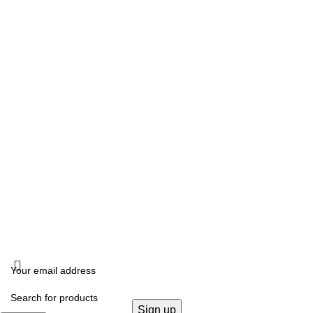
ΩΡΑΡΙΟ ΛΕΙΤΟΥΡΓΙΑΣ
Δευτέρα, Τετάρτη: 10:00 – 18:00
Τρίτη, Πέμπτη, Παρασκευή: 10:00 -14:00 –17:00- 21:00
Σάββατο: 10:00- 14:00
ΔΙΕΥΘΥΝΣΗ
Καλλιδοπούλου 14, Θεσσαλονίκη, 54642
ΧΟΝΔΡΙΚΗ ΠΩΛΗΣΗ
B2B
FOLLOW US
KRISTALLIA
2024 - ΓΕΜΗ: 170614906000. All rights reserved. Design by
THE JOKERS
.