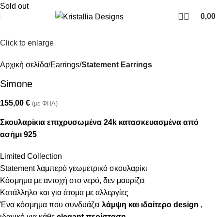
Join our newsletter and enjoy 10% Off
Sold out
0,0
Click to enlarge
Αρχική σελίδα
Earrings
Statement Earrings
Simone
155,00
€
(με ΦΠΑ)
Σκουλαρίκια
επιχρυσωμένα 24k
κατασκευασμένα από
ασήμι 925
Limited Collection
Statement λαμπερό γεωμετρικό σκουλαρίκι
Κόσμημα με αντοχή στο νερό, δεν μαυρίζει
Κατάλληλο και για άτομα με αλλεργίες
Ένα κόσμημα που συνδυάζει
λάμψη και ιδαίτερο design
,
ιδανικό για κάθε
elegant περίσταση