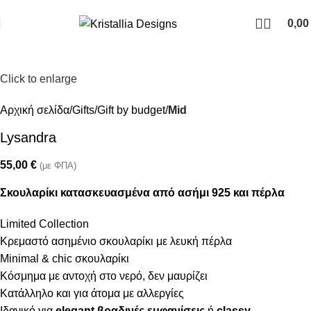
Join our newsletter and enjoy 10% Off
0,0
Click to enlarge
Αρχική σελίδα
Gifts
Gift by budget
Mid
Lysandra
55,00
€
(με ΦΠΑ)
Σκουλαρίκι κατασκευασμένα από ασήμι 925 και πέρλα
Limited Collection
Κρεμαστό ασημένιο σκουλαρίκι με λευκή πέρλα
Minimal & chic σκουλαρίκι
Κόσμημα με αντοχή στο νερό, δεν μαυρίζει
Κατάλληλο και για άτομα με αλλεργίες
Ιδανικό για
elegant βραδινές εμφανίσεις
ή
classy