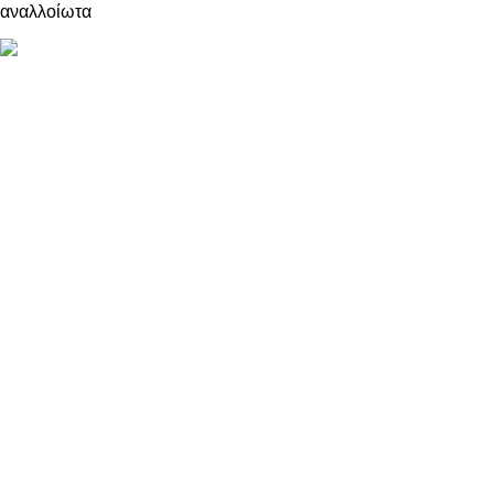
αναλλοίωτα
ΠΛΗΡΟΦΟΡΙΕΣ
ABOUT US
ΕΠΙΚΟΙΝΩΝΙΑ
ΤΡΟΠΟΙ ΠΛΗΡΩΜΗΣ
ΤΡΟΠΟΙ ΚΑΙ ΕΞΟΔΑ ΑΠΟΣΤΟΛΗΣ
ΠΟΛΙΤΙΚΗ ΕΠΙΣΤΡΟΦΩΝ
ΠΑΡΑΚΟΛΟΥΘΗΣΗ ΠΑΡΑΓΓΕΛΙΑΣ
LOYALTY CLUB
ΟΡΟΙ ΧΡΗΣΗΣ
ΠΟΛΙΤΙΚΗ ΑΠΟΡΡΗΤΟΥ
ΕΠΙΚΟΙΝΩΝΙΑ
info@kristalliadesigns.com
+30 2310887008