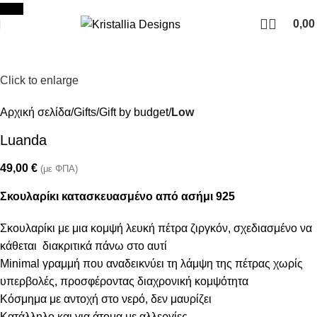
Join our newsletter and enjoy 10% Off
New
0,0
Click to enlarge
Αρχική σελίδα
Gifts
Gift by budget
Low
Luanda
49,00
€
(με ΦΠΑ)
Σκουλαρίκι κατασκευασμένο από ασήμι 925
Σκουλαρίκι με μια κομψή λευκή πέτρα ζιργκόν, σχεδιασμένο να
κάθεται διακριτικά πάνω στο αυτί
Minimal γραμμή που αναδεικνύει τη λάμψη της πέτρας χωρίς
υπερβολές, προσφέροντας διαχρονική κομψότητα
Κόσμημα με αντοχή στο νερό, δεν μαυρίζει
Κατάλληλο και για άτομα με αλλεργίες