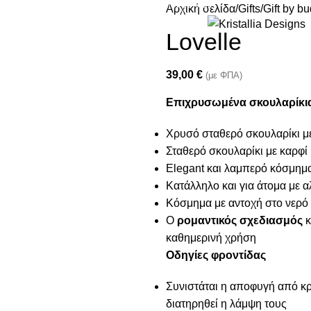
Join our newsletter and enjoy 10% Off
Αρχική σελίδα
Gifts
Gift by b
Lovelle
39,00
€
(με ΦΠΑ)
Επιχρυσωμένα σκουλαρίκια 
Χρυσό σταθερό σκουλαρίκι με
Σταθερό σκουλαρίκι με καρφ
Elegant και λαμπερό κόσμημ
Κατάλληλο και για άτομα με α
Κόσμημα με αντοχή στο νερό
Ο
ρομαντικός σχεδιασμός
κ
καθημερινή χρήση
Οδηγίες φροντίδας
Συνιστάται η αποφυγή από κρέ
διατηρηθεί η λάμψη τους