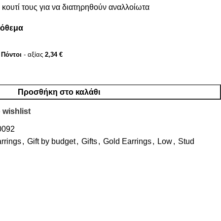
κουτί τους για να διατηρηθούν αναλλοίωτα
πόθεμα
Πόντοι
- αξίας
2,34
€
Προσθήκη στο καλάθι
 wishlist
0092
rrings
,
Gift by budget
,
Gifts
,
Gold Earrings
,
Low
,
Stud