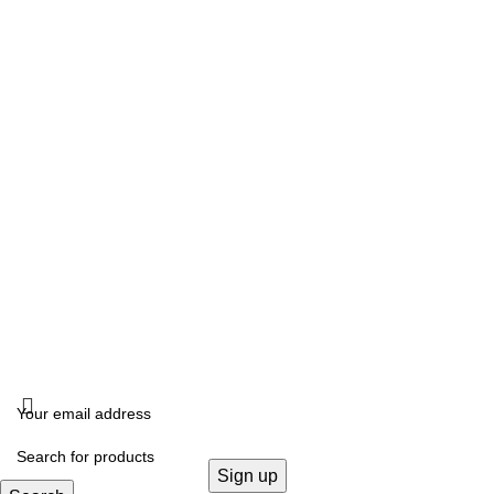
Δευτέρα, Τετάρτη: 10:00 – 18:00
Τρίτη, Πέμπτη, Παρασκευή: 10:00 -14:00 –17:00- 21:00
Σάββατο: 10:00- 14:00
ΔΙΕΥΘΥΝΣΗ
Καλλιδοπούλου 14, Θεσσαλονίκη, 54642
ΧΟΝΔΡΙΚΗ ΠΩΛΗΣΗ
B2B
FOLLOW US
KRISTALLIA
2024 - ΓΕΜΗ: 170614906000. All rights reserved. Design by
THE JOKERS
.