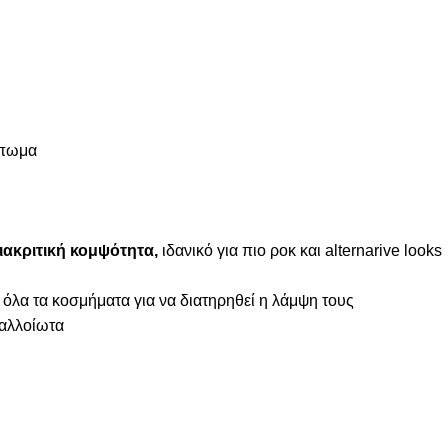
μπωμα
ιακριτική κομψότητα,
ιδανικό για πιο ροκ και alternarive looks
 όλα τα κοσμήματα για να διατηρηθεί η λάμψη τους
ναλλοίωτα