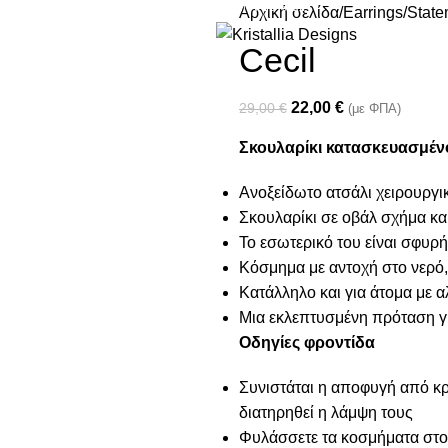
Join our newsletter and enjoy 10% Off
Αρχική σελίδα
Earrings
State
Cecil
22,00
€
29,00
€
(με ΦΠΑ)
Σκουλαρίκι κατασκευασμέν
Ανοξείδωτο ατσάλι χειρουργι
Σκουλαρίκι σε οβάλ σχήμα κ
Το εσωτερικό του είναι σφυρ
Κόσμημα με αντοχή στο νερό,
Κατάλληλο και για άτομα με α
Μια εκλεπτυσμένη πρόταση γ
Οδηγίες φροντίδα
Συνιστάται η αποφυγή από κρέ
διατηρηθεί η λάμψη τους
Φυλάσσετε τα κοσμήματα στο 