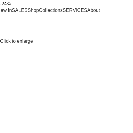
SHIPPING ON ORDERS OVER 100€
-24%
ew in
SALES
Shop
Collections
SERVICES
About
Click to enlarge