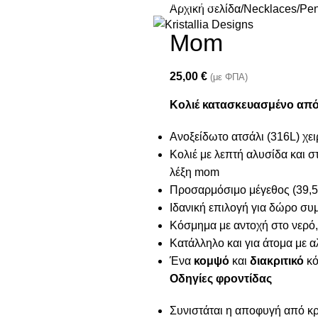
Join our newsletter and enjoy 10% Off
Αρχική σελίδα
Necklaces
Pen
Mom
25,00
€
(με ΦΠΑ)
Κολιέ κατασκευασμένο από 
Ανοξείδωτο ατσάλι (316L) χε
Κολιέ με λεπτή αλυσίδα και 
λέξη mom
Προσαρμόσιμο μέγεθος (39,5
Ιδανική επιλογή για δώρο συ
Κόσμημα με αντοχή στο νερό,
Κατάλληλο και για άτομα με α
Ένα
κομψό
και
διακριτικό
κό
Οδηγίες φροντίδας
Συνιστάται η αποφυγή από κρέ