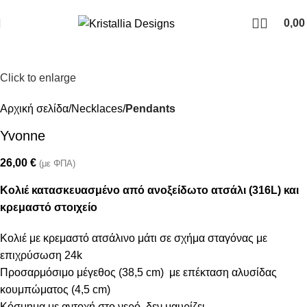
Join our newsletter and enjoy 10% Off
0,0
Click to enlarge
Αρχική σελίδα
Necklaces
Pendants
Yvonne
26,00
€
(με ΦΠΑ)
Κολιέ κατασκευασμένο από ανοξείδωτο ατσάλι (316L) και
κρεμαστό στοιχείο
Κολιέ με κρεμαστό ατσάλινο μάτι σε σχήμα σταγόνας με
επιχρύσωση 24k
Προσαρμόσιμο μέγεθος (38,5 cm) με επέκταση αλυσίδας
κουμπώματος (4,5 cm)
Κόσμημα με αντοχή στο νερό, δεν μαυρίζει