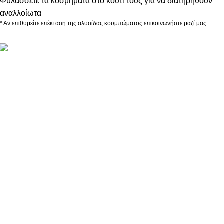
Φυλάσσετε τα κοσμήματα στο κουτί τους για να διατηρηθούν
αναλλοίωτα
* Αν επιθυμείτε επέκταση της αλυσίδας κουμπώματος επικοινωνήστε μαζί μας
ΠΛΗΡΟΦΟΡΙΕΣ
ABOUT US
ΕΠΙΚΟΙΝΩΝΙΑ
ΤΡΟΠΟΙ ΠΛΗΡΩΜΗΣ
ΤΡΟΠΟΙ ΚΑΙ ΕΞΟΔΑ ΑΠΟΣΤΟΛΗΣ
ΠΟΛΙΤΙΚΗ ΕΠΙΣΤΡΟΦΩΝ
ΠΑΡΑΚΟΛΟΥΘΗΣΗ ΠΑΡΑΓΓΕΛΙΑΣ
LOYALTY CLUB
ΟΡΟΙ ΧΡΗΣΗΣ
ΠΟΛΙΤΙΚΗ ΑΠΟΡΡΗΤΟΥ
ΕΠΙΚΟΙΝΩΝΙΑ