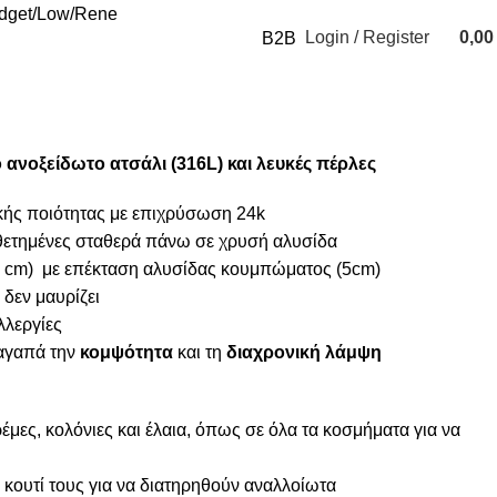
udget
Low
Rene
Login / Register
0,0
B2B
0
items
ανοξείδωτο ατσάλι (316L) και λευκές πέρλες
κής ποιότητας με επιχρύσωση 24k
οθετημένες σταθερά πάνω σε χρυσή αλυσίδα
 cm) με επέκταση αλυσίδας κουμπώματος (5cm)
 δεν μαυρίζει
λλεργίες
 αγαπά την
κομψότητα
και τη
διαχρονική λάμψη
μες, κολόνιες και έλαια, όπως σε όλα τα κοσμήματα για να
κουτί τους για να διατηρηθούν αναλλοίωτα