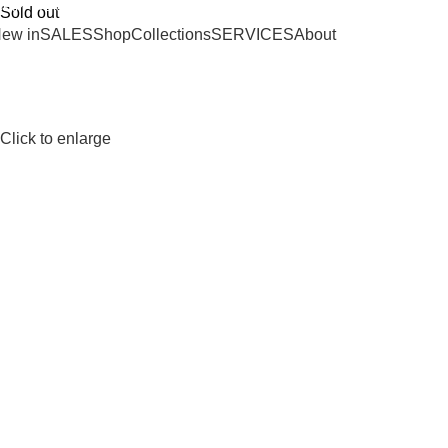
SHIPPING ON ORDERS OVER 100€
Sold out
ew in
SALES
Shop
Collections
SERVICES
About
Click to enlarge