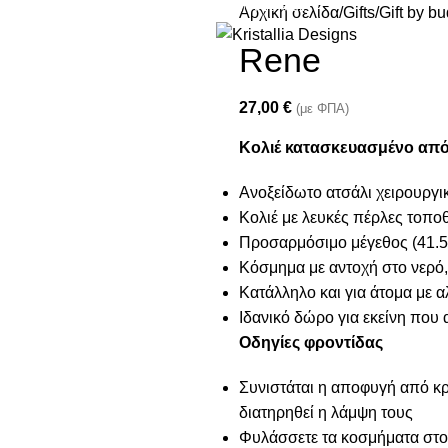
Join our newsletter and enjoy 10% Off
Αρχική σελίδα
Gifts
Gift by b
Rene
27,00
€
(με ΦΠΑ)
Κολιέ κατασκευασμένο από 
Ανοξείδωτο ατσάλι χειρουργι
Κολιέ με λευκές πέρλες τοπ
Προσαρμόσιμο μέγεθος (41.5
Κόσμημα με αντοχή στο νερό,
Κατάλληλο και για άτομα με α
Ιδανικό δώρο για εκείνη που
Οδηγίες φροντίδας
Συνιστάται η αποφυγή από κρέ
διατηρηθεί η λάμψη τους
Φυλάσσετε τα κοσμήματα στο 