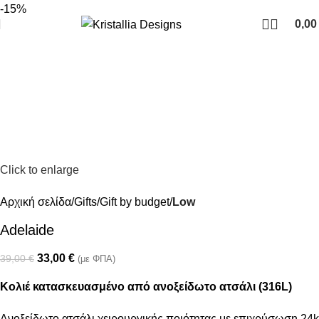
Join our newsletter and enjoy 10% Off
-15%
0,0
Click to enlarge
Αρχική σελίδα
Gifts
Gift by budget
Low
Adelaide
33,00
€
39,00
€
(με ΦΠΑ)
Κολιέ κατασκευασμένο από ανοξείδωτο ατσάλι (316L)
Ανοξείδωτο ατσάλι χειρουργικής ποιότητας με επιχρύσωση 24k