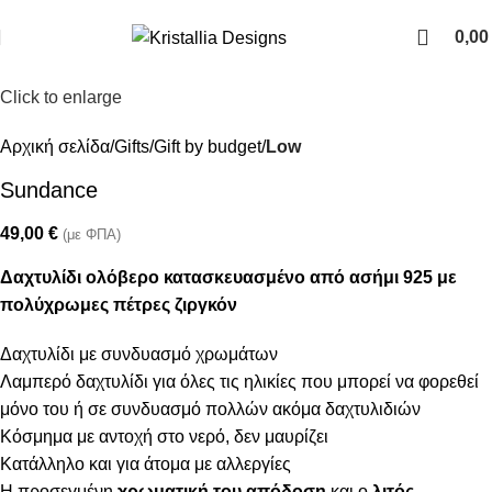
Join our newsletter and enjoy 10% Off
0,0
Click to enlarge
Αρχική σελίδα
Gifts
Gift by budget
Low
Sundance
49,00
€
(με ΦΠΑ)
Δαχτυλίδι ολόβερο κατασκευασμένο από ασήμι 925 με
πολύχρωμες πέτρες ζιργκόν
Δαχτυλίδι με συνδυασμό χρωμάτων
Λαμπερό δαχτυλίδι για όλες τις ηλικίες που μπορεί να φορεθεί
μόνο του ή σε συνδυασμό πολλών ακόμα δαχτυλιδιών
Κόσμημα με αντοχή στο νερό, δεν μαυρίζει
Κατάλληλο και για άτομα με αλλεργίες
Η προσεγμένη
χρωματική του απόδοση
και ο
λιτός