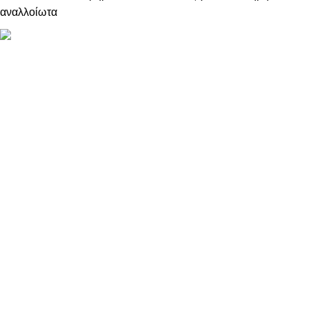
αναλλοίωτα
ΠΛΗΡΟΦΟΡΙΕΣ
ABOUT US
ΕΠΙΚΟΙΝΩΝΙΑ
ΤΡΟΠΟΙ ΠΛΗΡΩΜΗΣ
ΤΡΟΠΟΙ ΚΑΙ ΕΞΟΔΑ ΑΠΟΣΤΟΛΗΣ
ΠΟΛΙΤΙΚΗ ΕΠΙΣΤΡΟΦΩΝ
ΠΑΡΑΚΟΛΟΥΘΗΣΗ ΠΑΡΑΓΓΕΛΙΑΣ
LOYALTY CLUB
ΟΡΟΙ ΧΡΗΣΗΣ
ΠΟΛΙΤΙΚΗ ΑΠΟΡΡΗΤΟΥ
ΕΠΙΚΟΙΝΩΝΙΑ
info@kristalliadesigns.com
+30 2310887008