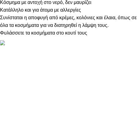
Κόσμημα με αντοχή στο νερό, δεν μαυρίζει
Κατάλληλο και για άτομα με αλλεργίες
Συνίσταται η αποφυγή από κρέμες, κολόνιες και έλαια, όπως σε
όλα τα κοσμήματα για να διατηρηθεί η λάμψη τους.
Φυλάσσετε τα κοσμήματα στο κουτί τους
ΠΛΗΡΟΦΟΡΙΕΣ
ABOUT US
ΕΠΙΚΟΙΝΩΝΙΑ
ΤΡΟΠΟΙ ΠΛΗΡΩΜΗΣ
ΤΡΟΠΟΙ ΚΑΙ ΕΞΟΔΑ ΑΠΟΣΤΟΛΗΣ
ΠΟΛΙΤΙΚΗ ΕΠΙΣΤΡΟΦΩΝ
ΠΑΡΑΚΟΛΟΥΘΗΣΗ ΠΑΡΑΓΓΕΛΙΑΣ
LOYALTY CLUB
ΟΡΟΙ ΧΡΗΣΗΣ
ΠΟΛΙΤΙΚΗ ΑΠΟΡΡΗΤΟΥ