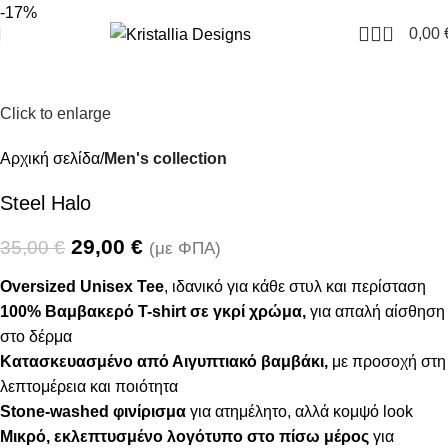
Join our newsletter and enjoy 10% Off
-17%
0
0,00
Click to enlarge
Αρχική σελίδα
Men's collection
Steel Halo
29,00
€
35,00
€
(με ΦΠΑ)
Oversized Unisex Tee
, ιδανικό για κάθε στυλ και περίσταση
100% Βαμβακερό T-shirt σε γκρί χρώμα,
για απαλή αίσθηση
στο δέρμα
Κατασκευασμένο από
Αιγυπτιακό βαμβάκι
,
με προσοχή στη
λεπτομέρεια και ποιότητα
Stone-washed φινίρισμα
για ατημέλητο, αλλά κομψό look
Μικρό, εκλεπτυσμένο λογότυπο στο πίσω μέρος
για