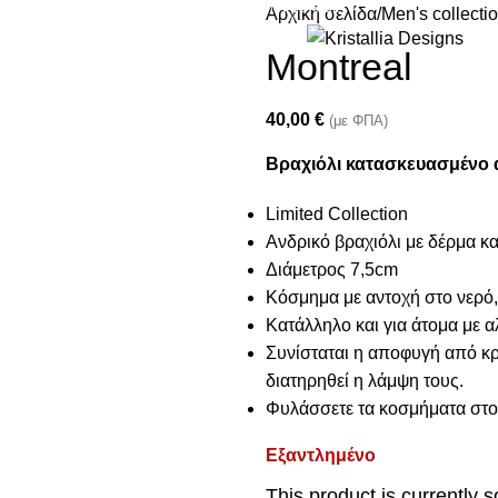
Join our newsletter and enjoy 10% Off
Αρχική σελίδα
Men's collecti
Montreal
40,00
€
(με ΦΠΑ)
Βραχιόλι κατασκευασμένο 
Limited Collection
Ανδρικό βραχιόλι με δέρμα κα
Διάμετρος 7,5cm
Κόσμημα με αντοχή στο νερό,
Κατάλληλο και για άτομα με α
Συνίσταται η αποφυγή από κρέ
διατηρηθεί η λάμψη τους.
Φυλάσσετε τα κοσμήματα στο 
Εξαντλημένο
This product is currently s