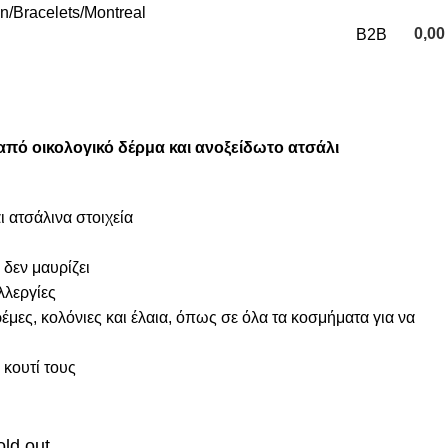
on
Bracelets
Montreal
0,0
B2B
0
items
από οικολογικό δέρμα και ανοξείδωτο ατσάλι
ι ατσάλινα στοιχεία
 δεν μαυρίζει
λλεργίες
μες, κολόνιες και έλαια, όπως σε όλα τα κοσμήματα για να
κουτί τους
old out.