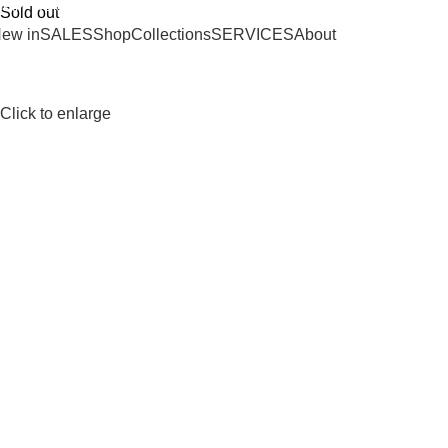
SHIPPING ON ORDERS OVER 100€
Sold out
ew in
SALES
Shop
Collections
SERVICES
About
Click to enlarge