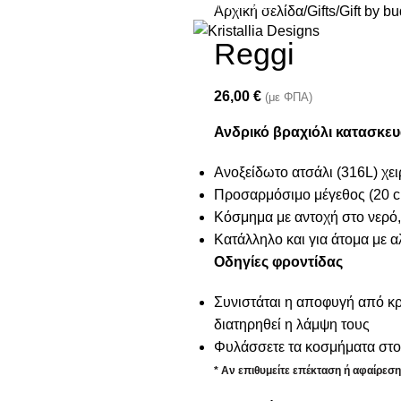
Join our newsletter and enjoy 10% Off
Αρχική σελίδα
Gifts
Gift by b
Reggi
26,00
€
(με ΦΠΑ)
Ανδρικό βραχιόλι κατασκε
Ανοξείδωτο ατσάλι (316L) χε
Προσαρμόσιμο μέγεθος (20 c
Κόσμημα με αντοχή στο νερό,
Κατάλληλο και για άτομα με α
Οδηγίες φροντίδας
Συνιστάται η αποφυγή από κρέ
διατηρηθεί η λάμψη τους
Φυλάσσετε τα κοσμήματα στο 
* Αν επιθυμείτε επέκταση ή αφαίρεσ